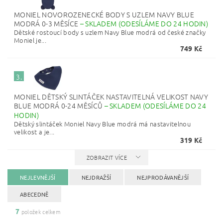
MONIEL NOVOROZENECKÉ BODY S UZLEM NAVY BLUE
MODRÁ 0-3 MĚSÍCE
–
SKLADEM (ODESÍLÁME DO 24 HODIN)
Dětské rostoucí body s uzlem Navy Blue modrá od české značky
Moniel je...
749 Kč
3.
MONIEL DĚTSKÝ SLINTÁČEK NASTAVITELNÁ VELIKOST NAVY
BLUE MODRÁ 0-24 MĚSÍCŮ
–
SKLADEM (ODESÍLÁME DO 24
HODIN)
Dětský slintáček Moniel Navy Blue modrá má nastavitelnou
velikost a je...
319 Kč
ZOBRAZIT VÍCE
NEJLEVNĚJŠÍ
NEJDRAŽŠÍ
NEJPRODÁVANĚJŠÍ
ABECEDNĚ
7
položek celkem