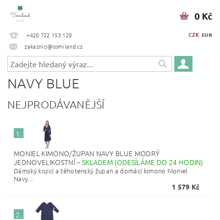
0 Kč
CZK
+420 722 153 120
EUR
zakaznici@tomiland.cz
NAVY BLUE
NEJPRODÁVANĚJŠÍ
1.
MONIEL KIMONO/ŽUPAN NAVY BLUE MODRÝ
JEDNOVELIKOSTNÍ
–
SKLADEM (ODESÍLÁME DO 24 HODIN)
Dámský kojicí a těhotenský župan a domácí kimono Moniel
Navy...
1 579 Kč
2.