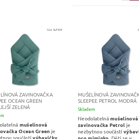
Kód:
SLP295
LÍNOVÁ ZAVINOVAČKA
MUŠELÍNOVÁ ZAVINOVAČ
PEE OCEAN GREEN
SLEEPEE PETROL MODRÁ
LEJŠÍ ZELENÁ
Skladem
em
Neodolatelná
mušelínová
olatelná
mušelínová
zavinovačka Petrol
je
novačka Ocean Green
je
nezbytnou součástí
výbav
tnou součástí
výbavičky
pro miminko
. Děti se v