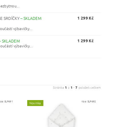
ezbytnou...
E SRDÍČKY
–
SKLADEM
1 299 Kč
učástí výbavičky...
–
SKLADEM
1 299 Kč
učástí výbavičky...
Stránka
1
z
1
-
7
položek celkem
Kód:
SLP691
Kód:
SLP692
Novinka