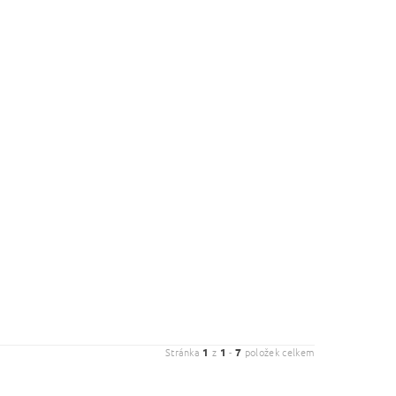
Stránka
1
z
1
-
7
položek celkem