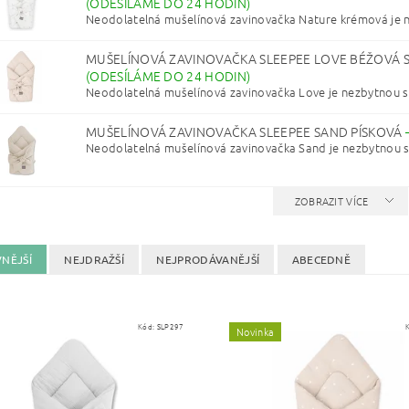
(ODESÍLÁME DO 24 HODIN)
Neodolatelná mušelínová zavinovačka Nature krémová je n
MUŠELÍNOVÁ ZAVINOVAČKA SLEEPEE LOVE BÉŽOVÁ S
(ODESÍLÁME DO 24 HODIN)
Neodolatelná mušelínová zavinovačka Love je nezbytnou so
MUŠELÍNOVÁ ZAVINOVAČKA SLEEPEE SAND PÍSKOVÁ
Neodolatelná mušelínová zavinovačka Sand je nezbytnou so
ZOBRAZIT VÍCE
NĚJŠÍ
NEJDRAŽŠÍ
NEJPRODÁVANĚJŠÍ
ABECEDNĚ
Kód:
SLP297
Novinka