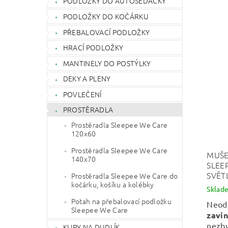
PODLOŽKY DO AUTOSEDAČKY
PODLOŽKY DO KOČÁRKU
PŘEBALOVACÍ PODLOŽKY
HRACÍ PODLOŽKY
MANTINELY DO POSTÝLKY
DEKY A PLENY
POVLEČENÍ
PROSTĚRADLA
Prostěradla Sleepee We Care
120x60
Prostěradla Sleepee We Care
MUŠE
140x70
SLEE
SVĚT
Prostěradla Sleepee We Care do
kočárku, košíku a kolébky
Sklad
Potah na přebalovací podložku
Neod
Sleepee We Care
zavi
nezby
KLIPY NA DUDLÍK