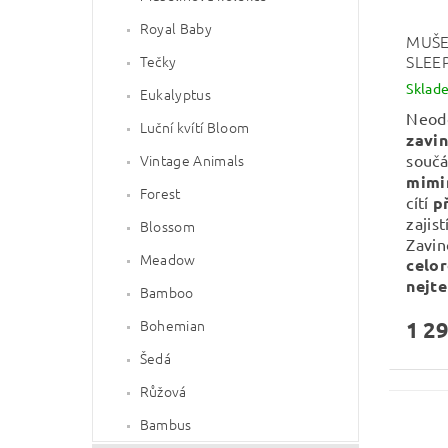
Royal Baby
MUŠE
SLEE
Tečky
Sklad
Eukalyptus
Neod
Luční kvítí Bloom
zavi
Vintage Animals
součá
mimi
Forest
cítí
p
zajist
Blossom
Zavin
Meadow
celor
nejte
Bamboo
Bohemian
1 29
Šedá
Růžová
Bambus