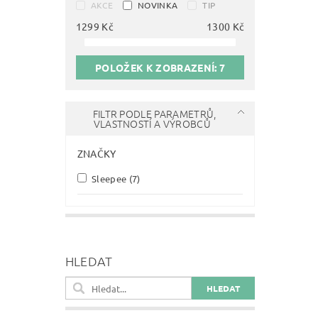
AKCE
NOVINKA
TIP
1299
Kč
1300
Kč
POLOŽEK K ZOBRAZENÍ:
7
FILTR PODLE PARAMETRŮ,
VLASTNOSTÍ A VÝROBCŮ
ZNAČKY
Sleepee
(7)
HLEDAT