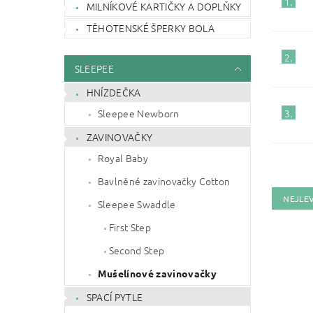
1.
MILNÍKOVÉ KARTIČKY A DOPLŇKY
TĚHOTENSKÉ ŠPERKY BOLA
2.
SLEEPEE
HNÍZDEČKA
3.
Sleepee Newborn
ZAVINOVAČKY
Royal Baby
Bavlněné zavinovačky Cotton
NEJLEV
Sleepee Swaddle
First Step
Second Step
Mušelínové zavinovačky
SPACÍ PYTLE