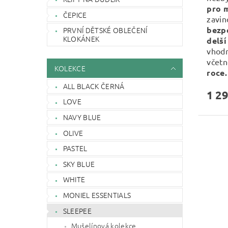
pro 
ČEPICE
zavin
bezp
PRVNÍ DĚTSKÉ OBLEČENÍ
KLOKÁNEK
delší
vhod
včetn
KOLEKCE
roce.
ALL BLACK ČERNÁ
1 29
LOVE
NAVY BLUE
OLIVE
PASTEL
SKY BLUE
WHITE
MONIEL ESSENTIALS
SLEEPEE
Mušelínová kolekce