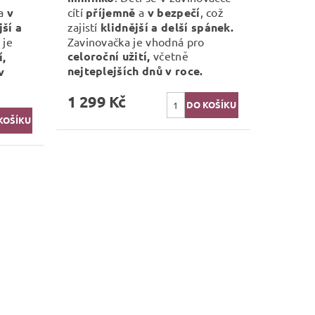
a
v
cítí
příjemně
a
v bezpečí
, což
jší a
zajistí
klidnější a delší spánek.
 je
Zavinovačka je vhodná pro
celoroční užití,
včetně
í,
nejteplejších dnů v roce.
v
1 299 Kč