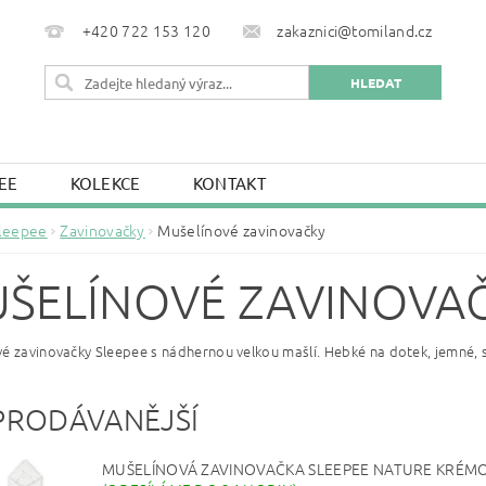
+420 722 153 120
zakaznici@tomiland.cz
EE
KOLEKCE
KONTAKT
leepee
Zavinovačky
Mušelínové zavinovačky
ŠELÍNOVÉ ZAVINOVA
é zavinovačky Sleepee s nádhernou velkou mašlí. Hebké na dotek, jemné, se
PRODÁVANĚJŠÍ
MUŠELÍNOVÁ ZAVINOVAČKA SLEEPEE NATURE KRÉMO