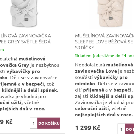
LÍNOVÁ ZAVINOVAČKA
MUŠELÍNOVÁ ZAVINOVAČ
PEE GREY SVĚTLE ŠEDÁ
SLEEPEE LOVE BÉŽOVÁ SE
SRDÍČKY
em
Skladem (odesíláme do 24 hod
olatelná
mušelínová
Neodolatelná
mušelínová
novačka Grey
je nezbytnou
zavinovačka Love
je nez
stí
výbavičky pro
součástí
výbavičky pro
nko
. Děti se v zavinovačce
miminko
. Děti se v zavin
říjemně
a
v bezpečí
, což
cítí
příjemně
a
v bezpečí
,
í
klidnější a delší spánek.
zajistí
klidnější a delší s
ovačka je vhodná pro
oční užití,
včetně
Zavinovačka je vhodná pro
celoroční užití,
včetně
plejších dnů v roce.
nejteplejších dnů v roce.
9 Kč
1 299 Kč