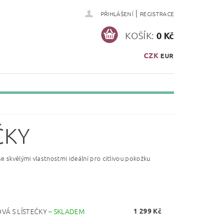
|
PŘIHLÁŠENÍ
REGISTRACE
KOŠÍK:
0 Kč
CZK
EUR
ČKY
 skvělými vlastnostmi ideální pro citlivou pokožku
VÁ S LÍSTEČKY
–
SKLADEM
1 299 Kč