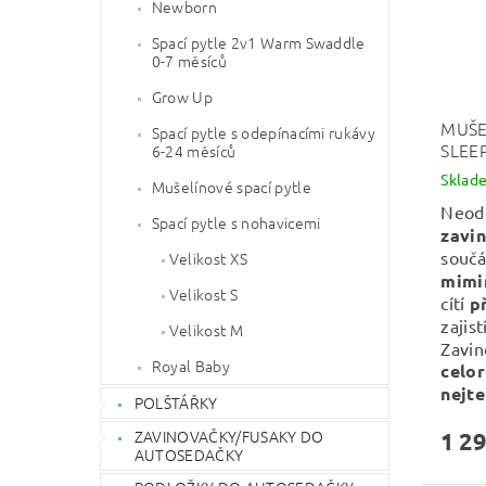
Newborn
Spací pytle 2v1 Warm Swaddle
0-7 měsíců
Grow Up
MUŠE
Spací pytle s odepínacími rukávy
SLEE
6-24 měsíců
Sklad
Mušelínové spací pytle
Neod
Spací pytle s nohavicemi
zavi
součá
Velikost XS
mimi
Velikost S
cítí
p
zajist
Velikost M
Zavin
Royal Baby
celor
nejte
POLŠTÁŘKY
ZAVINOVAČKY/FUSAKY DO
1 29
AUTOSEDAČKY