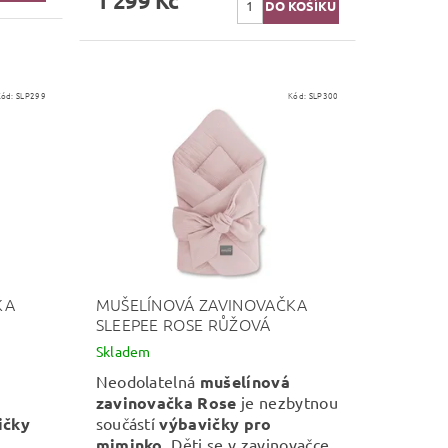
1 299 Kč
Kód:
SLP299
Kód:
SLP300
KA
MUŠELÍNOVÁ ZAVINOVAČKA
SLEEPEE ROSE RŮŽOVÁ
Skladem
Neodolatelná
mušelínová
zavinovačka Rose
je nezbytnou
ičky
součástí
výbavičky pro
miminko
. Děti se v zavinovačce