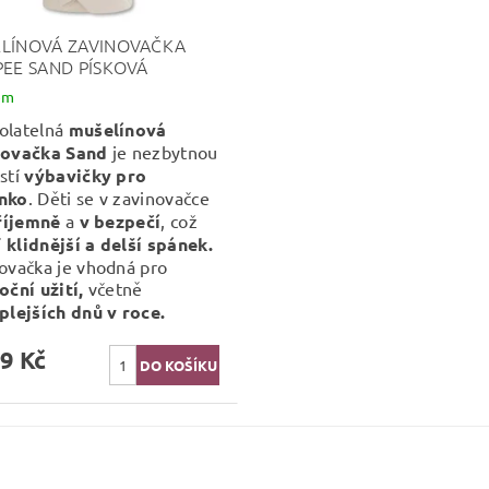
LÍNOVÁ ZAVINOVAČKA
PEE SAND PÍSKOVÁ
em
olatelná
mušelínová
novačka Sand
je nezbytnou
stí
výbavičky pro
nko
. Děti se v zavinovačce
říjemně
a
v bezpečí
, což
í
klidnější a delší spánek.
ovačka je vhodná pro
oční užití,
včetně
plejších dnů v roce.
9 Kč