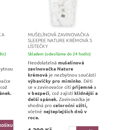
KA
MUŠELÍNOVÁ ZAVINOVAČKA
SLEEPEE NATURE KRÉMOVÁ S
LÍSTEČKY
in)
Skladem (odesíláme do 24 hodin)
Neodolatelná
mušelínová
bytnou
zavinovačka Nature
krémová
je nezbytnou součástí
ovačce
výbavičky pro miminko
. Děti
 což
se v zavinovačce cítí
příjemně
a
pánek.
v bezpečí
, což zajistí
klidnější a
delší spánek.
Zavinovačka je
vhodná pro
celoroční užití,
včetně
nejteplejších dnů v
roce.