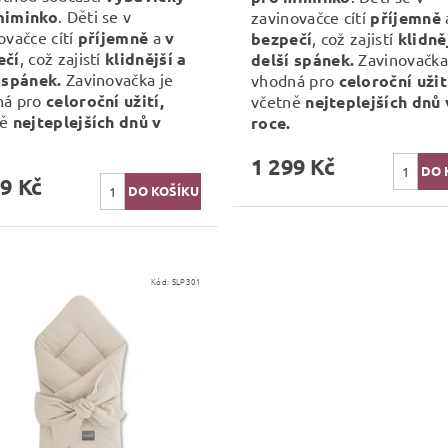
miminko
. Děti se v
zavinovačce cítí
příjemně
ovačce cítí
příjemně
a
v
bezpečí
, což zajistí
klidně
ečí
, což zajistí
klidnější a
delší spánek.
Zavinovačka
 spánek.
Zavinovačka je
vhodná pro
celoroční užit
ná pro
celoroční užití,
včetně
nejteplejších dnů 
ě
nejteplejších dnů v
roce.
1 299 Kč
9 Kč
Kód:
SLP301