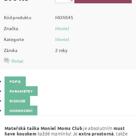
Kód produktu
MON545
Značka
Moniel
Kategorie
Moniel
Záruka
2 roky
Dotaz
POPIS
PARAMETRY
DISKUZE
HODNOCENÍ
je absolutním
Mateřská taška Moniel Moms Club
must
každé maminky!
Je
, takže
have kouskem
extra
prostorná