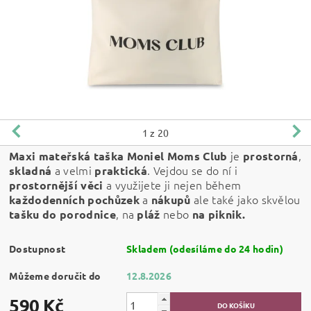
1
z 20
je
,
Maxi mateřská taška Moniel Moms Club
prostorná
a velmi
. Vejdou se do ní i
skladná
praktická
a využijete ji nejen během
prostornější věci
a
ale také jako skvělou
každodenních pochůzek
nákupů
, na
nebo
tašku do porodnice
pláž
na piknik.
Dostupnost
Skladem (odesíláme do 24 hodin)
Můžeme doručit do
12.8.2026
590 Kč