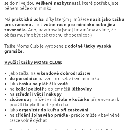
se do ni vejdou
, které potřebujete
veškeré nezbytnosti
během péče o miminko.
Má
, díky kterým ji můžete
praktická ucha
nosit jako tašku
a mít
přes rameno
volné ruce pro miminko nebo jiná
Ano, navrhovaly jsme ji my mámy a víme, že
zavazadla.
občas musíme být tak trochu chobotnice :-)
Taška Moms Club je vyrobena z
odolné látky vysoké
gramáže.
Využití tašky MOMS CLUB
:
jako tašku na
víkendové dobrodružství
na věci pro sebe i své miminko
do
porodnice
jako
k
tašku na pláž či
vodě
na
a objemnější
kojicí polštář
lůžkoviny
na
i
střední
větší nákupy
ji můžete mít
připravenou k
složenou
dole v kočárku
použití kdykoli bude potřeba
jako
organizér do kufru při cestování
na
- prádlo může v bavlněné
třídění špinavého prádla
tašce volně dýchat