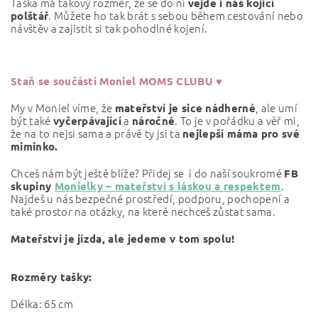
Taška má takový rozměr, že se do ní
vejde i náš kojicí
. Můžete ho tak brát s sebou během cestování nebo
polštář
návštěv a zajistit si tak pohodlné kojení.
Staň se součástí Moniel MOMS CLUBU ♥
My v Moniel víme, že
, ale umí
mateřství je sice nádherné
být také
a
. To je v pořádku a věř mi,
vyčerpávající
náročné
že na to nejsi sama a právě ty jsi ta
nejlepší máma pro své
miminko.
Chceš nám být ještě blíže?
Přidej se
i do naší soukromé
FB
.
skupiny
Monielky – mateřství s láskou a respektem
Najdeš u nás bezpečné prostředí, podporu, pochopení a
také prostor na otázky, na které nechceš zůstat sama.
Mateřství je jízda, ale
jedeme v tom spolu!
Rozměry tašky:
Délka: 65 cm