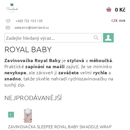
0 Kč
CZK
+420 722 153 120
EUR
zakaznici@tomiland.cz
ROYAL BABY
je
a
.
Zavinovačka Royal Baby
stylová
měkoučká
Praktické
zajistí, že se miminko
zapínání na mašli
, ale zároveň ji
velmi
a
nevykope
zavážete
rychle
, takže skvěle nahradí rychlozavinovačku na
snadno
suchý zip.
NEJPRODÁVANĚJŠÍ
1.
ZAVINOVAČKA SLEEPEE ROYAL BABY SWADDLE WRAP