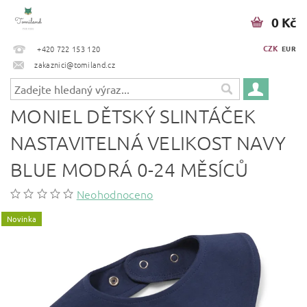
0 Kč
CZK
+420 722 153 120
EUR
zakaznici@tomiland.cz
MONIEL DĚTSKÝ SLINTÁČEK
NASTAVITELNÁ VELIKOST NAVY
BLUE MODRÁ 0-24 MĚSÍCŮ
Neohodnoceno
Novinka