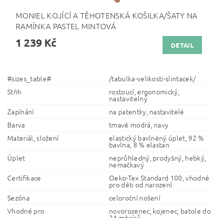
MONIEL KOJÍCÍ A TĚHOTENSKÁ KOŠILKA/ŠATY NA
RAMÍNKA PASTEL MINTOVÁ
1 239 Kč
DETAIL
#sizes_table#
/tabulka-velikosti-slintacek/
Střih
rostoucí, ergonomický,
nastavitelný
Zapínání
na patentky, nastavitelé
Barva
tmavě modrá, navy
Materiál, složení
elastický bavlněný úplet, 92 %
bavlna, 8 % elastan
Úplet
neprůhledný, prodyšný, hebký,
nemačkavý
Certifikace
Oeko-Tex Standard 100, vhodné
pro děti od narození
Sezóna
celoroční nošení
Vhodné pro
novorozenec, kojenec, batole do
24 měsíců