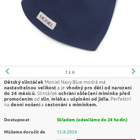
1
z 6
Moniel Navy Blue modrá má
Dětský slintáček
a je
nastavitelnou velikost
vhodný pro děti od narození
Slintáček
do 24 měsíců.
ochrání oblečení miminka před
od
,
a
Perfektní
promočením
slin
mléka
ušpinění od jídla.
na
a
denní nošení
cestování s miminkem.
Dostupnost
Skladem (odesíláme do 24 hodin)
Můžeme doručit do
12.8.2026