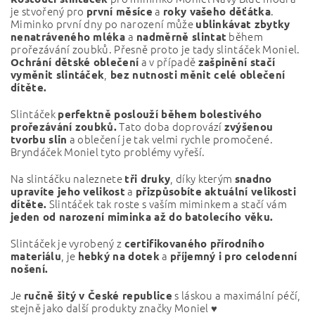
je stvořený pro
a
.
první měsíce
roky vašeho děťátka
Miminko první dny po narození může
ublinkávat zbytky
a
během
nenatráveného mléka
nadměrně slintat
prořezávání zoubků. Přesně proto je tady slintáček Moniel.
a v případě
Ochrání dětské oblečení
zašpinění stačí
,
vyměnit slintáček
bez nutnosti měnit
celé oblečení
dítěte.
Slintáček
perfektně poslouží během bolestivého
Tato doba doprovází
prořezávání zoubků.
zvýšenou
a oblečení je tak velmi rychle promočené.
tvorbu slin
Bryndáček Moniel tyto problémy vyřeší.
Na slintáčku naleznete
, díky kterým
tři druky
snadno
a
upravíte jeho velikost
přizpůsobíte aktuální velikosti
Slintáček tak roste s vaším miminkem a stačí vám
dítěte.
jeden od narození miminka až do batolecího věku.
Slintáček je vyrobený z
certifikovaného přírodního
, je
a
materiálu
hebký na dotek
příjemný i pro celodenní
nošení.
Je
s láskou a maximální péčí,
ručně šitý v České republice
stejně jako další produkty značky Moniel ♥