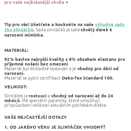
pro vaše nejkrásnější chvíle ♥
Tip pro vás! Ušetřete a koukněte na naše
výhodné sady
Sada slintáčků je také
2ks slintáčků
.
skvělý dárek k
narození miminka.
MATERIÁL:
92% bavlna nejvyšší kvality s 8% obsahem elastanu pro
příjemné nošení bez omezení
Materiál byl důkladně testován a je
vhodný pro děti od
narození.
Materiál se pyšní certifikací
Oeko-Tex Standard 100.
VELIKOST:
Slintáček je
a
rostoucí
vhodný od narození až do 24
Má speciální patentky, které umožňují
měsíců.
přizpůsobení velikosti aktuálním potřebám dítěte.
VAŠE NEJČASTĚJŠÍ DOTAZY
1. OD JAKÉHO VĚKU JE SLINTÁČEK VHODNÝ?