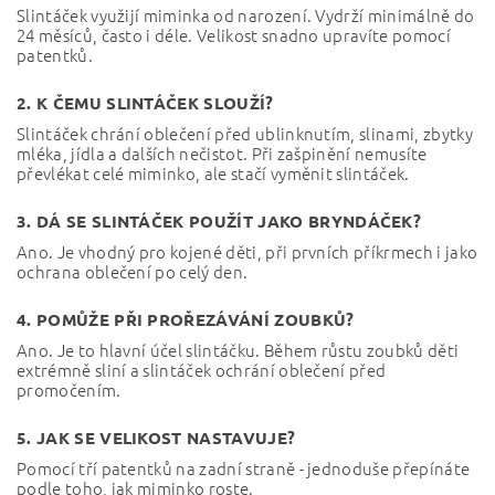
Slintáček využijí miminka od narození. Vydrží minimálně do
24 měsíců, často i déle. Velikost snadno upravíte pomocí
patentků.
2. K ČEMU SLINTÁČEK SLOUŽÍ?
Slintáček chrání oblečení před ublinknutím, slinami, zbytky
mléka, jídla a dalších nečistot. Při zašpinění nemusíte
převlékat celé miminko, ale stačí vyměnit slintáček.
3. DÁ SE SLINTÁČEK POUŽÍT JAKO BRYNDÁČEK?
Ano. Je vhodný pro kojené děti, při prvních příkrmech i jako
ochrana oblečení po celý den.
4. POMŮŽE PŘI PROŘEZÁVÁNÍ ZOUBKŮ?
Ano. Je to hlavní účel slintáčku. Během růstu zoubků děti
extrémně sliní a slintáček ochrání oblečení před
promočením.
5. JAK SE VELIKOST NASTAVUJE?
Pomocí tří patentků na zadní straně - jednoduše přepínáte
podle toho, jak miminko roste.