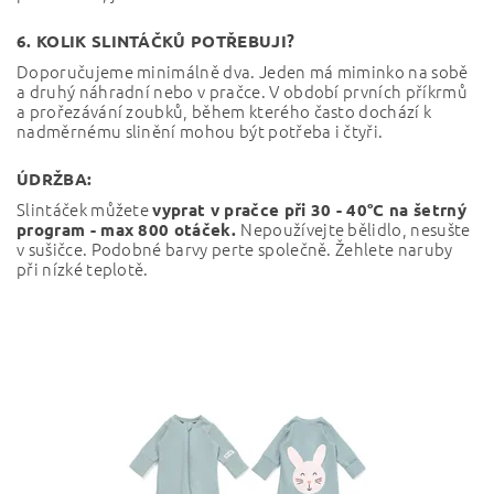
6. KOLIK SLINTÁČKŮ POTŘEBUJI?
Doporučujeme minimálně dva. Jeden má miminko na sobě
a druhý náhradní nebo v pračce. V období prvních příkrmů
a prořezávání zoubků, během kterého často dochází k
nadměrnému slinění mohou být potřeba i čtyři.
ÚDRŽBA:
Slintáček můžete
vyprat v pračce při
30 - 40°C na šetrný
Nepoužívejte bělidlo, nesušte
program - max 800 otáček.
v sušičce. Podobné barvy perte společně. Žehlete naruby
při nízké teplotě.