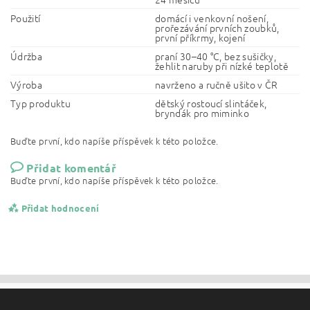
Použití
domácí i venkovní nošení,
prořezávání prvních zoubků,
první příkrmy, kojení
Údržba
praní 30–40 °C, bez sušičky,
žehlit naruby při nízké teplotě
Výroba
navrženo a ručně ušito v ČR
Typ produktu
dětský rostoucí slintáček,
bryndák pro miminko
Buďte první, kdo napíše příspěvek k této položce.
Přidat komentář
Buďte první, kdo napíše příspěvek k této položce.
Přidat hodnocení