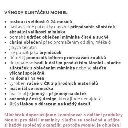
VÝHODY SLINTÁČKU MONIEL
rostoucí velikost 0-24 měsíců
nastavitelné patentky umožní
přizpůsobit slintáček
aktuální velikosti miminka
pomáhá
udržet oblečení miminka čisté a suché
í před promáčením od slin, mléka či
chrání oblečen
jiných tekutin
lze použít jako
bryndáček
důležitý
pomocník během prořezávání zoubků
dokonale se
hodí k dalším produktům Moniel - slaďte
nebo se
slintáček s oblečením miminka
slaďte
všichni společně
na
i
na
doma
ven
vyroben
ručně v ČR z přírodních materiálů
materiál se nemačká
materiál je
a
jemný
příjemný
na
dotek
, který jinde nenajdete
autorský český design
šitý s
láskou s důrazem na každý detail
Slintáček
doporučujeme kombinovat s dalšími produkty
Moniel pro děti i maminky. Slaďte se společně a
užijte
si každý společný okamžik, protože Moniel je oblečení