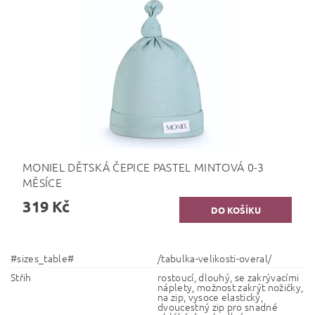
MONIEL DĚTSKÁ ČEPICE PASTEL MINTOVÁ 0-3
MĚSÍCE
319 Kč
#sizes_table#
/tabulka-velikosti-overal/
Střih
rostoucí, dlouhý, se zakrývacími
náplety, možnost zakrýt nožičky,
na zip, vysoce elastický,
dvoucestný zip pro snadné