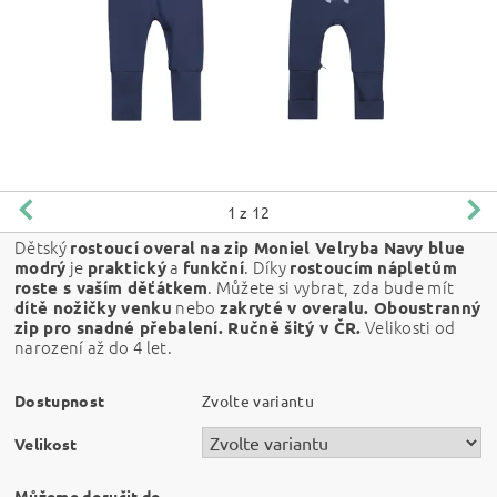
1
z 12
Dětský
rostoucí overal na zip Moniel Velryba Navy blue
je
a
. Díky
modrý
praktický
funkční
rostoucím nápletům
. Můžete si vybrat, zda bude mít
roste s vaším děťátkem
nebo
dítě nožičky venku
zakryté v overalu. Oboustranný
Velikosti od
zip pro snadné přebalení.
Ručně šitý v ČR.
narození až do 4 let.
Dostupnost
Zvolte variantu
Velikost
Můžeme doručit do
–