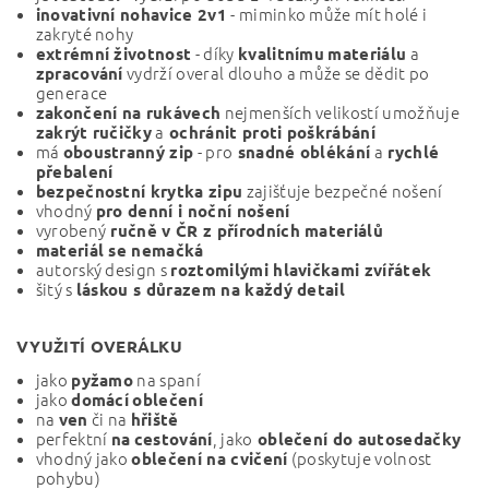
- miminko může mít holé i
inovativní nohavice 2v1
zakryté nohy
- díky
a
extrémní životnost
kvalitnímu
materiálu
vydrží overal dlouho a může se dědit po
zpracování
generace
nejmenších velikostí umožňuje
zakončení na rukávech
a
zakrýt ručičky
ochránit proti poškrábání
má
- pro
a
oboustranný zip
snadné oblékání
rychlé
přebalení
zajišťuje bezpečné nošení
bezpečnostní krytka zipu
vhodný
pro denní i noční nošení
vyrobený
ručně v ČR z přírodních materiálů
materiál se nemačká
autorský design s
roztomilými hlavičkami zvířátek
šitý s
láskou s důrazem na každý detail
VYUŽITÍ OVERÁLKU
jako
na spaní
pyžamo
jako
domácí
oblečení
na
či na
ven
hřiště
perfektní
, jako
na
cestování
oblečení do autosedačky
vhodný jako
(poskytuje volnost
oblečení na cvičení
pohybu)