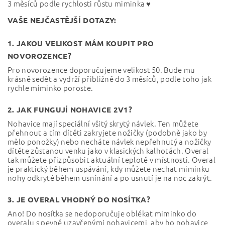
3 měsíců podle rychlosti růstu miminka ♥
VAŠE NEJČASTĚJŠÍ DOTAZY:
1. JAKOU VELIKOST MÁM KOUPIT PRO
NOVOROZENCE?
Pro novorozence doporučujeme velikost 50. Bude mu
krásně sedět a vydrží přibližně do 3 měsíců, podle toho jak
rychle miminko poroste.
2. JAK FUNGUJÍ NOHAVICE 2V1?
Nohavice mají speciální všitý skrytý návlek. Ten můžete
přehnout a tím dítěti zakryjete nožičky (podobně jako by
mělo ponožky) nebo necháte návlek nepřehnutý a nožičky
dítěte zůstanou venku jako v klasických kalhotách. Overal
tak můžete přizpůsobit aktuální teplotě v místnosti. Overal
je praktický během uspávání, kdy můžete nechat miminku
nohy odkryté během usnínání a po usnutí je na noc zakrýt.
3. JE OVERAL VHODNÝ DO NOSÍTKA?
Ano! Do nosítka se nedoporučuje oblékat miminko do
overalu s pevně uzavřenými nohavicemi, aby ho nohavice