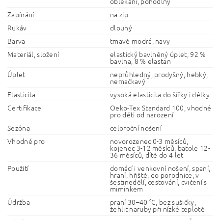
oblékání, pohodlný
Zapínání
na zip
Rukáv
dlouhý
Barva
tmavě modrá, navy
Materiál, složení
elastický bavlněný úplet, 92 %
bavlna, 8 % elastan
Úplet
neprůhledný, prodyšný, hebký,
nemačkavý
Elasticita
vysoká elasticita do šířky i délky
Certifikace
Oeko-Tex Standard 100, vhodné
pro děti od narození
Sezóna
celoroční nošení
Vhodné pro
novorozenec 0-3 měsíců,
kojenec 3-12 měsíců, batole 12-
36 měsíců, dítě do 4 let
Použití
domácí i venkovní nošení, spaní,
hraní, hřiště, do porodnice, v
šestinedělí, cestování, cvičení s
miminkem
Údržba
praní 30–40 °C, bez sušičky,
žehlit naruby při nízké teplotě