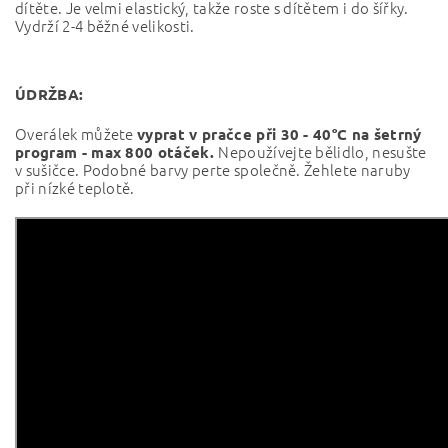
dítěte. Je velmi elastický, takže roste s dítětem i do šířky.
Vydrží 2-4 běžné velikosti.
ÚDRŽBA:
Overálek můžete
vyprat v pračce při
30 - 40°C na šetrný
Nepoužívejte bělidlo, nesušte
program - max 800 otáček.
v sušičce. Podobné barvy perte společně. Žehlete naruby
při nízké teplotě.