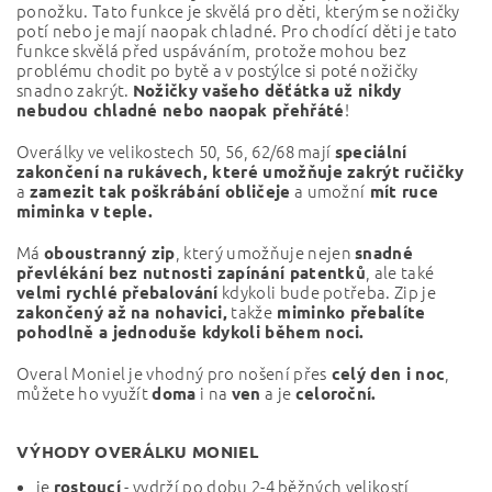
ponožku. Tato funkce je skvělá pro děti, kterým se nožičky
potí nebo je mají naopak chladné. Pro chodící děti je tato
funkce skvělá před uspáváním, protože mohou bez
problému chodit po bytě a v postýlce si poté nožičky
snadno zakrýt.
Nožičky vašeho děťátka už nikdy
!
nebudou chladné nebo naopak přehřáté
Overálky ve velikostech 50, 56, 62/68 mají
speciální
zakončení na rukávech, které umožňuje zakrýt ručičky
a
a umožní
zamezit tak poškrábání obličeje
mít ruce
miminka v teple.
Má
, který umožňuje nejen
oboustranný zip
snadné
, ale také
převlékání bez nutnosti zapínání patentků
kdykoli bude potřeba. Zip je
velmi rychlé přebalování
takže
zakončený až na nohavici,
miminko přebalíte
pohodlně a jednoduše kdykoli během noci.
Overal Moniel je vhodný pro nošení přes
,
celý den i noc
můžete ho využít
i na
a je
doma
ven
celoroční.
VÝHODY OVERÁLKU MONIEL
je
- vydrží po dobu 2-4 běžných velikostí
rostoucí