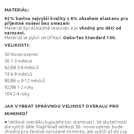
MATERIÁL:
92% bavlna nejvyšší kvality s 8% obsahem elastanu pro
příjemné nošení bez omezení
Materiál byl důkladně testován a je
vhodný pro děti od
narození.
Materiál se pyšní certifikací
Oeko-Tex Standard 100.
VELIKOSTI:
50 Novorozenec
56 1-3 měsíce
62/68 3-6 měsíců
74 6-9 měsíců
80/86 u 9-12 měsíců
92/98 1-2 roky
104 2-4 roky
JAK VYBRAT SPRÁVNOU VELIKOST OVERALU PRO
MIMINKO?
♥ Velikost overálku kupujete tzv. startovací. Ve skutečnosti
ale vydrží déle. Například velikost 50 - novorozenec bude
vhodný pro čerstvě narozené miminko, ale vydrží až do cca