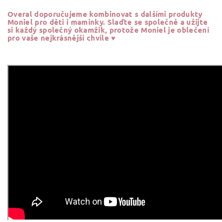
Overal doporučujeme kombinovat s dalšími produkty
Moniel pro děti i maminky. Slaďte se společně a
užijte
si každý společný okamžik, protože Moniel je oblečení
pro vaše nejkrásnější chvíle ♥