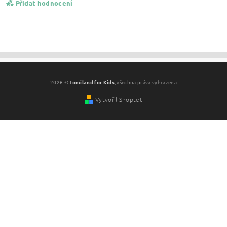
Přidat hodnocení
2026 ©
Tomiland for Kids
, všechna práva vyhrazena
Vytvořil Shoptet
Vložením hodnocení souhlasíte s
podmínkami ochrany
osobních údajů