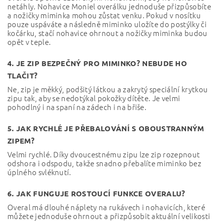
netáhly. Nohavice Moniel overálku jednoduše přizpůsobíte
a nožičky miminka mohou zůstat venku. Pokud v nosítku
pouze uspáváte a následně miminko uložíte do postýlky či
kočárku, stačí nohavice ohrnout a nožičky miminka budou
opět v teple.
4. JE ZIP BEZPEČNÝ PRO MIMINKO? NEBUDE HO
TLAČIT?
Ne, zip je měkký, podšitý látkou a zakrytý speciální krytkou
zipu tak, aby se nedotýkal pokožky dítěte. Je velmi
pohodlný i na spaní na zádech i na břiše.
5. JAK RYCHLÉ JE PŘEBALOVÁNÍ S OBOUSTRANNÝM
ZIPEM?
Velmi rychlé. Díky dvoucestnému zipu lze zip rozepnout
odshora i odspodu, takže snadno přebalíte miminko bez
úplného svléknutí.
6. JAK FUNGUJE ROSTOUCÍ FUNKCE OVERALU?
Overal má dlouhé náplety na rukávech i nohavicích, které
můžete jednoduše ohrnout a přizpůsobit aktuální velikosti