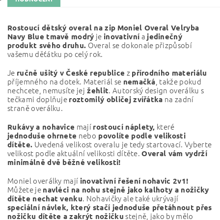
Rostoucí dětský overal na zip
Moniel Overal Velryba
je
a
Navy Blue tmavě modrý
inovativní
jedinečný
Overal se dokonale přizpůsobí
produkt svého druhu.
vašemu děťátku po celý rok.
Je
z
ručně ušitý v České republice
přírodního materiálu
příjemného na dotek. Materiál se
, takže pokud
nemačká
nechcete, nemusíte jej
. Autorský design overálku s
žehlit
tečkami doplňuje
na zadní
roztomilý obličej zvířátka
straně overálku.
mají
které
Rukávy a nohavice
rostoucí náplety,
nebo
jednoduše ohrnete
povolíte podle velikosti
Uvedená velikost overalu je tedy startovací. Vyberte
dítěte.
velikost podle aktuální velikosti dítěte.
Overal vám vydrží
minimálně dvě běžné velikosti!
Moniel overálky mají
inovativní řešení nohavic 2v1!
Můžete je
navléci na nohu stejně jako kalhoty a nožičky
. Nohavičky ale také ukrývají
dítěte nechat venku
speciální návlek, který stačí jednoduše přetáhnout přes
stejně, jako by mělo
nožičku dítěte a zakrýt nožičku