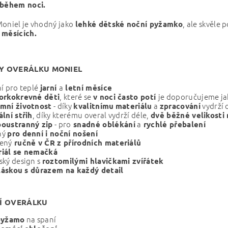
 během noci.
Moniel je vhodný jako
, ale skvěle 
lehké dětské noční pyžamko
 měsících.
Y OVERÁLKU MONIEL
ní pro teplé
a
jarní
letní měsíce
, které se
je doporučujeme ja
orkokrevné děti
v noci
často potí
- díky
a
vydrží 
mní životnost
kvalitnímu
materiálu
zpracování
, díky kterému overal vydrží déle,
ální střih
dvě běžné velikosti 
- pro
a
oustranný zip
snadné oblékání
rychlé přebalení
ný
pro denní i noční nošení
ený
ručně v ČR z přírodních materiálů
iál se nemačká
ský design s
roztomilými hlavičkami zvířátek
láskou s důrazem na každý detail
Í OVERÁLKU
na spaní
pyžamo