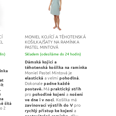
CÍ
MONIEL KOJÍCÍ A TĚHOTENSKÁ
EL
KOŠILKA/ŠATY NA RAMÍNKA
PASTEL MINTOVÁ
in)
Skladem (odesíláme do 24 hodin)
Dámská kojicí a
těhotenská
košilka
na ramínka
inka
Moniel Pastel Mintová je
a velmi
.
elastická
pohodlná
at
Dokonale
padne každé
it
Má
postavě.
praktický střih
.
pro
a
u
pohodlné kojení
nošení
na
. Košilka má
ve dne i v noci
ě šitá
pro
zavinovací výstřih do V
o 2
a
rychlý přístup ke kojení
, díky
nastavitelná ramínka