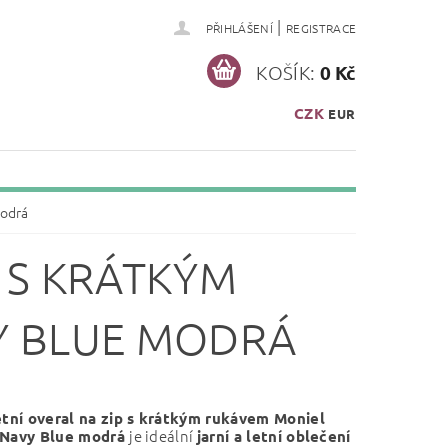
|
PŘIHLÁŠENÍ
REGISTRACE
KOŠÍK:
0 Kč
CZK
EUR
modrá
 S KRÁTKÝM
Y BLUE MODRÁ
etní overal na zip s krátkým rukávem Moniel
je ideální
 Navy Blue modrá
jarní a letní oblečení