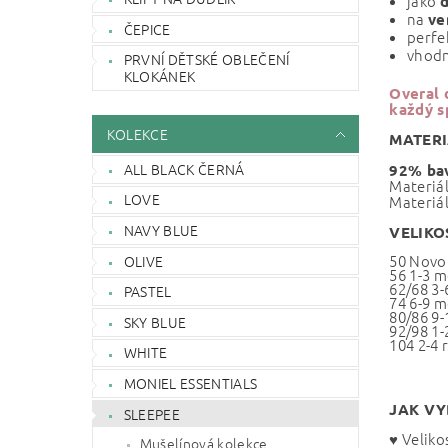
jako
na
ve
ČEPICE
perfe
vhodn
PRVNÍ DĚTSKÉ OBLEČENÍ
KLOKÁNEK
Overal 
každý s
KOLEKCE
MATERI
ALL BLACK ČERNÁ
92% bav
Materiál
LOVE
Materiál
NAVY BLUE
VELIKO
50 Novo
OLIVE
56 1-3 m
62/68 3-
PASTEL
74 6-9 m
80/86 9-
SKY BLUE
92/98 1-
104 2-4 
WHITE
MONIEL ESSENTIALS
JAK VY
SLEEPEE
♥ Veliko
Mušelínová kolekce