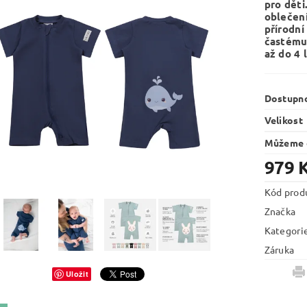
pro děti
oblečen
přírodní
častému
až do 4 
Dostupn
Velikost
Můžeme d
979 
Kód prod
Značka
Kategori
Záruka
Uložit