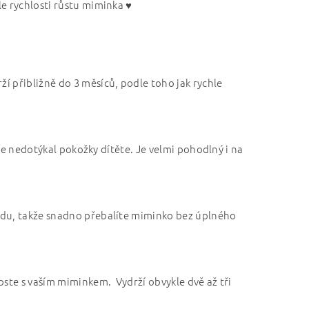
e rychlosti růstu miminka ♥
í přibližně do 3 měsíců, podle toho jak rychle
 se nedotýkal pokožky dítěte. Je velmi pohodlný i na
odu, takže snadno přebalíte miminko bez úplného
oste s vaším miminkem. Vydrží obvykle dvě až tři