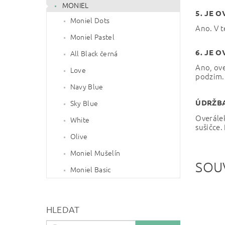
MONIEL
5. JE 
Moniel Dots
Ano. V t
Moniel Pastel
6. JE 
All Black černá
Ano, ove
Love
podzim.
Navy Blue
ÚDRŽBA
Sky Blue
Overále
White
sušičce.
Olive
Moniel Mušelín
SOU
Moniel Basic
HLEDAT