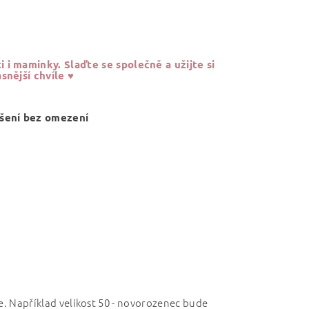
i i maminky. Slaďte se společně a
užijte si
snější chvíle ♥
ošení bez omezení
le. Například velikost 50 - novorozenec bude