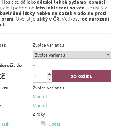
Nosit se dá jako
,
.
dětské lehké pyžamo
domácí
, ale i pohodlné
. Je ušitý z
í
letní oblečení na ven
a
 bavlněné látky hebké na dotek
odolné proti
Overal je
.
Velikosti
 praní.
ušitý v ČR
od narození
let.
ost
Zvolte variantu
oručit do
–
Kč
uktu
Zvolte variantu
Moniel
e
Moniel
2 roky
Tisk
Dotaz