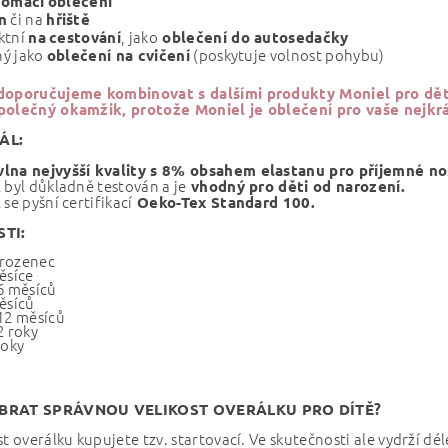
domácí
oblečení
či na
n
hřiště
ktní
, jako
na
cestování
oblečení do autosedačky
ý jako
(poskytuje volnost pohybu)
oblečení na cvičení
doporučujeme kombinovat s dalšími produkty Moniel pro dět
polečný okamžik, protože Moniel je oblečení pro vaše nejkrá
ÁL:
lna nejvyšší kvality s 8% obsahem elastanu pro příjemné n
 byl důkladně testován a je
vhodný pro děti od narození.
 se pyšní certifikací
Oeko-Tex Standard 100.
STI:
rozenec
ěsíce
6 měsíců
ěsíců
12 měsíců
2 roky
roky
BRAT SPRÁVNOU VELIKOST OVERÁLKU PRO DÍTĚ?
st overálku kupujete tzv. startovací. Ve skutečnosti ale vydrží dé