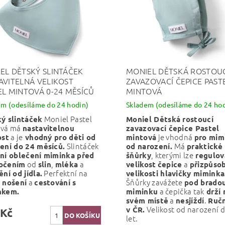
EL DĚTSKÝ SLINTÁČEK
MONIEL DĚTSKÁ ROSTOU
AVITELNÁ VELIKOST
ZAVAZOVACÍ ČEPICE PAST
EL MINTOVÁ 0-24 MĚSÍCŮ
MINTOVÁ
em (odesíláme do 24 hodin)
Skladem (odesíláme do 24 hod
Moniel Pastel
ý slintáček
Moniel Dětská rostoucí
ová má
nastavitelnou
zavazovací čepice Pastel
a je
je vhodná
ost
vhodný pro děti od
mintová
pro mim
Slintáček
Má
ení do 24 měsíců.
od narození.
praktické
, kterými lze
ní oblečení miminka před
šňůrky
regulov
od
,
a
a
očením
slin
mléka
velikost
čepice
přizpůsob
Perfektní na
ění od jídla.
velikosti hlavičky miminka
a
Šňůrky zavážete
 nošení
cestování s
pod brado
a čepička tak
nkem.
miminku
drží 
a
.
svém místě
nesjíždí
Ručn
Velikost od narození d
v ČR.
 Kč
let.