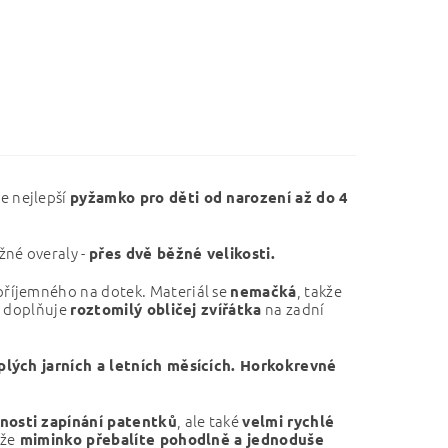
e nejlepší
pyžamko pro děti od narození až do 4
žné overaly -
přes dvě běžné velikosti.
říjemného na dotek. Materiál se
, takže
nemačká
i doplňuje
na zadní
roztomilý obličej zvířátka
lých jarních a letních měsících. Horkokrevné
, ale také
nosti zapínání patentků
velmi rychlé
že
miminko přebalíte pohodlně a jednoduše