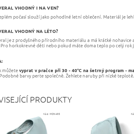
OVERAL VHODNÝ I NA VEN?
eplém počasí slouží jako pohodlné letní oblečení. Materiál je leh
OVERAL VHODNÝ NA LÉTO?
ral je z prodyšného přírodního materiálu a má krátké nohavice a r
 Pro horkokrevné děti nebo pokud máte doma teplo po celý rok j
:
k můžete
vyprat v pračce při
30 - 40°C na šetrný program - m
 Podobné barvy perte společně. Žehlete naruby při nízké teplotě
VISEJÍCÍ PRODUKTY
Kód:
MON495
Kó