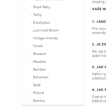
vhodný p
Royal Baby
VAŠE N
Tečky
1. JAK
Eukalyptus
Pro novo
Luční kvítí Bloom
miminko
Vintage Animals
2. JE 
Forest
Ne, zip 
Blossom
spaní na
Meadow
3. JAK
Bamboo
Velmi ry
Bohemian
svléknut
Šedá
4. JAK
Růžová
Overal m
Bambus
běžné ve