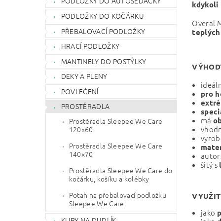
PODLOŽKY DO AUTOSEDAČKY
kdykoli
PODLOŽKY DO KOČÁRKU
Overal 
PŘEBALOVACÍ PODLOŽKY
teplých
HRACÍ PODLOŽKY
MANTINELY DO POSTÝLKY
VÝHOD
DEKY A PLENY
ideál
POVLEČENÍ
pro h
extré
PROSTĚRADLA
speci
má
ob
Prostěradla Sleepee We Care
vhod
120x60
vyrob
Prostěradla Sleepee We Care
mater
140x70
autor
šitý s
Prostěradla Sleepee We Care do
kočárku, košíku a kolébky
Potah na přebalovací podložku
VYUŽIT
Sleepee We Care
jako
KLIPY NA DUDLÍK