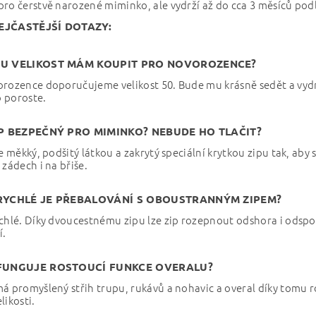
ro čerstvě narozené miminko, ale vydrží až do cca 3 měsíců podl
EJČASTĚJŠÍ DOTAZY:
OU VELIKOST MÁM KOUPIT PRO NOVOROZENCE?
rozence doporučujeme velikost 50. Bude mu krásně sedět a vydrž
 poroste.
ZIP BEZPEČNÝ PRO MIMINKO? NEBUDE HO TLAČIT?
je měkký, podšitý látkou a zakrytý speciální krytkou zipu tak, aby
 zádech i na břiše.
 RYCHLÉ JE PŘEBALOVÁNÍ S OBOUSTRANNÝM ZIPEM?
chlé. Díky dvoucestnému zipu lze zip rozepnout odshora i odsp
í.
 FUNGUJE ROSTOUCÍ FUNKCE OVERALU?
á promyšlený střih trupu, rukávů a nohavic a overal díky tomu r
likosti.