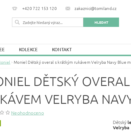
+420 722 153 120
zakaznici@tomiland.cz
EE
KOLEKCE
KONTAKT
oniel
Moniel Dětský overal s krátkým rukávem Velryba Navy Blue 
NIEL DĚTSKÝ OVERAL
KÁVEM VELRYBA NAV
Neohodnoceno
Dětský
l
Velryba