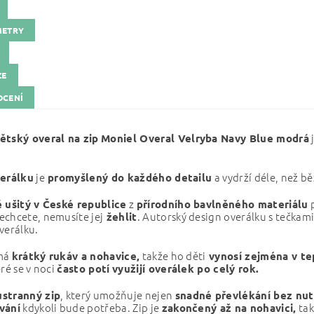
METRY
ZE
CENÍ
j
ětský overal na zip
Moniel Overal Velryba Navy Blue modrá
je
a vydrží déle, než bě
verálku
promyšlený do každého detailu
z
p
 ušitý v České republice
přírodního bavlněného materiálu
echcete, nemusíte jej
. Autorský design overálku s tečkam
žehlit
verálku.
má
takže ho děti
krátký rukáv a nohavice,
vynosí zejména v tep
eré se v noci
často potí
využijí overálek po celý rok.
, který umožňuje nejen
stranný zip
snadné převlékání bez nut
kdykoli bude potřeba. Zip je
tak
vání
zakončený až na nohavici,