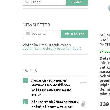
NEWSLETTER
MONI
NAST
PAST
Vložením e-mailu souhlasíte s
podmínkami ochrany osobních údajů
Sklad
Dětsk
mint
velik
TOP 10
naroz
ochrá
prom
AHOJBABY NÁHRADNÍ
ušpin
MATRACE DO MOJŽÍŠOVA
denní
KOŠE PRO MIMINKO BASIC
mimi
529 Kč
PŘENOSNÝ BÍLÝ ŠUM SE ZVUKY
339
DEŠTĚ, PŘÍRODY A TLUKOTU