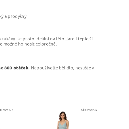
ký a prodyšný.
ukávy. Je proto ideální na léto, jaro i teplejší
e možné ho nosit celoročně.
Nepoužívejte bělidlo, nesušte v
ax 800 otáček.
.
d:
MON477
Kód:
MON450