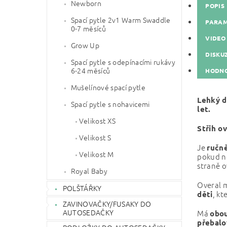
Newborn
POPIS
Spací pytle 2v1 Warm Swaddle
PARA
0-7 měsíců
VIDEO
Grow Up
DISKU
Spací pytle s odepínacími rukávy
6-24 měsíců
HODNO
Mušelínové spací pytle
Lehký d
Spací pytle s nohavicemi
let.
Velikost XS
Střih o
Velikost S
Je
ručně
Velikost M
pokud n
straně o
Royal Baby
Overal 
POLŠTÁŘKY
, kt
děti
ZAVINOVAČKY/FUSAKY DO
AUTOSEDAČKY
Má
obou
přebalo