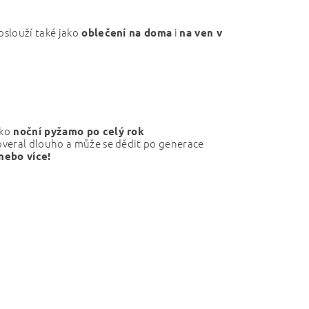
poslouží také jako
i
oblečení na doma
na ven v
ko
noční pyžamo po celý rok
overal dlouho a může se dědit po generace
nebo více!