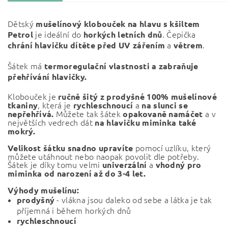
Dětský
mušelínový klobouček na hlavu s kšiltem
je ideální do
. Čepička
Petrol
horkých letních dnů
a
.
chrání hlavičku dítěte před UV zářením
větrem
Šátek má
termoregulační vlastnosti a
zabraňuje
přehřívání hlavičky.
Klobouček je
ručně šitý z prodyšné 100% mušelínové
, která je
a
tkaniny
rychleschnoucí
na slunci se
Můžete tak šátek
a v
nepřehřívá.
opakovaně namáčet
největších vedrech dát
na hlavičku miminka také
mokrý.
pomocí uzlíku, který
Velikost šátku snadno upravíte
můžete utáhnout nebo naopak povolit dle potřeby.
Šátek je díky tomu velmi
a
univerzální
vhodný pro
miminka od narození až do 3-4 let.
Výhody mušelínu:
- vlákna jsou daleko od sebe a látka je tak
prodyšný
příjemná i během horkých dnů
rychleschnoucí