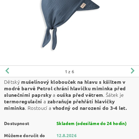
1
z 6
Dětský
mušelínový klobouček na hlavu s kšiltem v
modré barvě Petrol
chrání hlavičku miminka před
a
. Šátek je
slunečními paprsky
ouška před větrem
a
termoregulační
zabraňuje přehřátí hlavičky
. Rostoucí a
miminka
vhodný od narození do 3-4 let.
Dostupnost
Skladem (odesíláme do 24 hodin)
Můžeme doručit do
12.8.2026