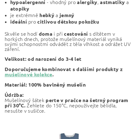
- vhodný pro
,
a
hypoalergenní
alergiky
astmatiky
atopiky
je extrémně
a
hebký
jemný
pro
ideální
citlivou dětskou pokožku
Skvěle se hodí
i při
s dítětem v
doma
cestování
horkých dnech, protože mušelínový materiál vyniká
svými schopnostmi odvádět z těla vlhkost a odrážet UV
záření.
Velikost: od narození do 3-4 let
Doporučujeme kombinovat s dalšími produkty z
mušelínové kolekce
.
Materiál: 100% bavlněný mušelín
Údržba:
Mušelínový šátek
perte v pračce na šetrný program
Žehlete do 150°C, nepoužívejte bělidla,
při 30°C.
nesušte v sušičce.