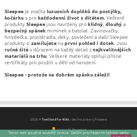
je značka
Sleepee
luxusních doplňků do postýlky,
a pro
Veškeré
kočárku
každodenní život s dítětem.
produkty
jsou navrženy pro
,
a
Sleepee
klidný
dlouhý
miminek a batolat. Zavinovačky,
bezpečný
spánek
hnízdečka, prostěradla, deky, povlečení a další Sleepee
produkty si
na
. Jsou
zamilujete
první pohled i dotek
s důrazem na každý detail z
ručně šité
nejkvalitnějších
. Veškeré materiály splňují přísné
materiálů na trhu
certifikáty pro použití u dětí od narození.
Sleepee - protože na dobrém spánku záleží!
Vložením hodnocení souhlasíte s
podmínkami ochrany
osobních údajů
2026 ©
Tomiland for Kids
, všechna práva vyhrazena
Vytvořil Shoptet
Tento web používá soubory cookie. Dalším procházením tohoto webu