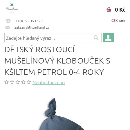
0 Kč
CZK
+420 722 153 120
EUR
zakaznici@tomiland.cz
DĚTSKÝ ROSTOUCÍ
MUŠELÍNOVÝ KLOBOUČEK S
KŠILTEM PETROL 0-4 ROKY
Neohodnoceno