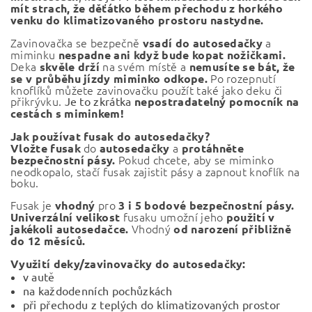
mít strach, že děťátko během přechodu z horkého
venku do klimatizovaného prostoru nastydne.
Zavinovačka se bezpečně
a
vsadí do autosedačky
miminku
nespadne ani když bude kopat nožičkami.
Deka
na svém místě a
skvěle drží
nemusíte se bát, že
Po rozepnutí
se v průběhu jízdy miminko odkope.
knoflíků můžete zavinovačku použít také jako deku či
přikrývku.
Je to zkrátka
nepostradatelný pomocník na
cestách s miminkem!
Jak používat fusak do autosedačky?
do
a
Vložte
fusak
autosedačky
protáhněte
Pokud chcete, aby se miminko
bezpečnostní pásy.
neodkopalo, stačí fusak zajistit pásy a zapnout knoflík na
boku.
Fusak je
pro
vhodný
3 i 5 bodové bezpečnostní pásy.
fusaku umožní jeho
Univerzální velikost
použití v
Vhodný
jakékoli autosedačce.
od narození přibližně
do 12 měsíců.
Využití deky/zavinovačky do autosedačky:
v autě
na každodenních pochůzkách
při přechodu z teplých do klimatizovaných prostor