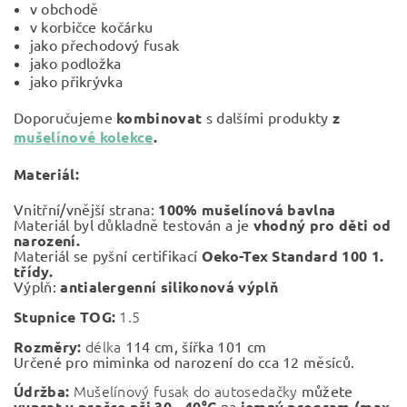
v obchodě
v korbičce kočárku
jako přechodový fusak
jako podložka
jako přikrývka
Doporučujeme
kombinovat
s dalšími produkty
z
mušelínové kolekce
.
Materiál:
Vnitřní/vnější strana:
100% mušelínová bavlna
Materiál byl důkladně testován a je
vhodný pro děti od
narození.
Materiál se pyšní certifikací
Oeko-Tex Standard 100 1.
třídy.
Výplň:
antialergenní silikonová výplň
1.5
Stupnice TOG:
délka
Rozměry:
114 cm, šířka 101 cm
Určené pro miminka od narození do cca 12 měsíců.
Mušelínový fusak do autosedačky
Údržba:
můžete
vyprat v pračce při 30 - 40°C
na
jemný program (max