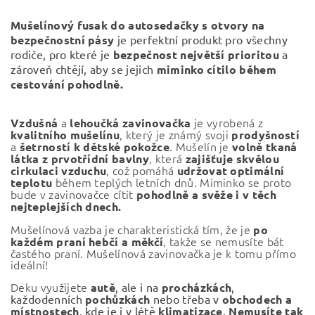
Mušelínový fusak do autosedačky s otvory na
bezpečnostní pásy
je perfektní produkt pro všechny
rodiče, pro které je
bezpečnost největší prioritou
a
zároveň chtějí, aby se jejich
miminko cítilo během
cestování pohodlně.
a
je vyrobená z
Vzdušná
lehoučká
zavinovačka
, který je známý svoji
kvalitního
mušelínu
prodyšností
a
. Mušelín je
šetrností k dětské pokožce
volně tkaná
, která
látka z prvotřídní bavlny
zajišťuje skvělou
, což pomáhá
cirkulaci vzduchu
udržovat optimální
během teplých letních dnů. Miminko se proto
teplotu
bude v zavinovačce cítit
pohodlně a svěže i v těch
nejteplejších dnech.
Mušelínová vazba je charakteristická tím, že je
po
, takže se nemusíte bát
každém praní hebčí a měkčí
častého praní. Mušelínová zavinovačka je k tomu přímo
ideální!
Deku využijete
autě
, ale i na
procházkách
,
každodenních
pochůzkách
nebo třeba v
obchodech a
místnostech
, kde je i v létě
klimatizace
.
Nemusíte tak