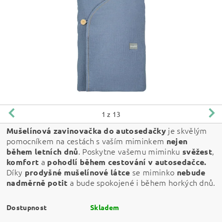
1
z 13
je skvělým
Mušelínová zavinovačka do autosedačky
pomocníkem na cestách s vaším miminkem
nejen
. Poskytne vašemu miminku
,
během letních dnů
svěžest
a
komfort
pohodlí během cestování v autosedačce.
Díky
se miminko
prodyšné mušelínové látce
nebude
a bude spokojené i během horkých dnů.
nadměrně potit
Dostupnost
Skladem