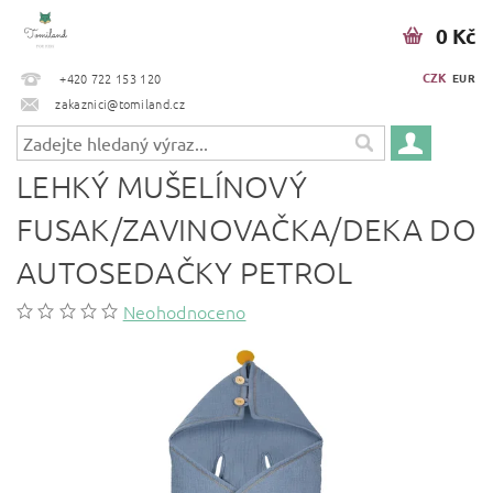
0 Kč
CZK
+420 722 153 120
EUR
zakaznici@tomiland.cz
LEHKÝ MUŠELÍNOVÝ
FUSAK/ZAVINOVAČKA/DEKA DO
AUTOSEDAČKY PETROL
Neohodnoceno