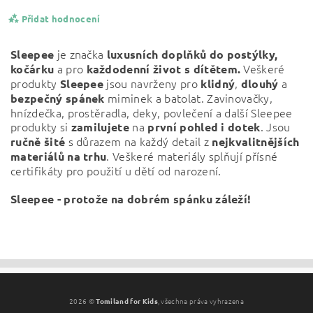
Přidat hodnocení
je značka
Sleepee
luxusních doplňků do postýlky,
a pro
Veškeré
kočárku
každodenní život s dítětem.
produkty
jsou navrženy pro
,
a
Sleepee
klidný
dlouhý
miminek a batolat. Zavinovačky,
bezpečný
spánek
hnízdečka, prostěradla, deky, povlečení a další Sleepee
produkty si
na
. Jsou
zamilujete
první pohled i dotek
s důrazem na každý detail z
ručně šité
nejkvalitnějších
. Veškeré materiály splňují přísné
materiálů na trhu
certifikáty pro použití u dětí od narození.
Sleepee - protože na dobrém spánku záleží!
Vložením hodnocení souhlasíte s
podmínkami ochrany
osobních údajů
2026 ©
Tomiland for Kids
, všechna práva vyhrazena