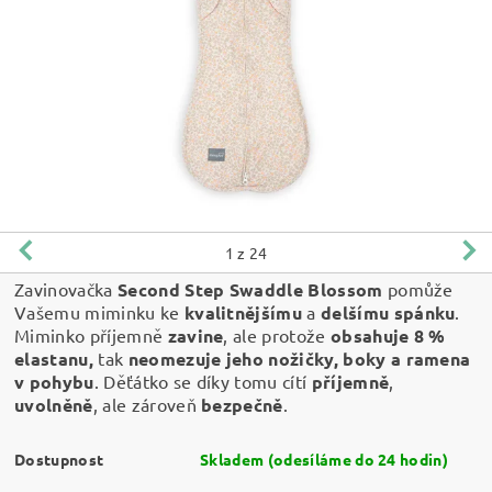
1
z 24
Zavinovačka
Second Step Swaddle Blossom
pomůže
Vašemu miminku ke
kvalitnějšímu
a
delšímu spánku
.
Miminko příjemně
zavine
, ale protože
obsahuje 8 %
elastanu,
tak
neomezuje jeho nožičky, boky a ramena
v pohybu
. Děťátko se díky tomu cítí
příjemně
,
uvolněně
, ale zároveň
bezpečně
.
Dostupnost
Skladem (odesíláme do 24 hodin)