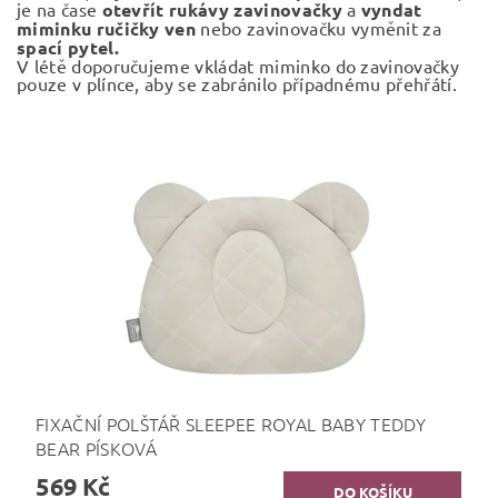
je na čase
otevřít rukávy zavinovačky
a
vyndat
miminku ručičky
ven
nebo zavinovačku vyměnit za
spací pytel.
V létě doporučujeme vkládat miminko do zavinovačky
pouze v plínce, aby se zabránilo případnému přehřátí.
FIXAČNÍ POLŠTÁŘ SLEEPEE ROYAL BABY TEDDY
BEAR PÍSKOVÁ
569 Kč