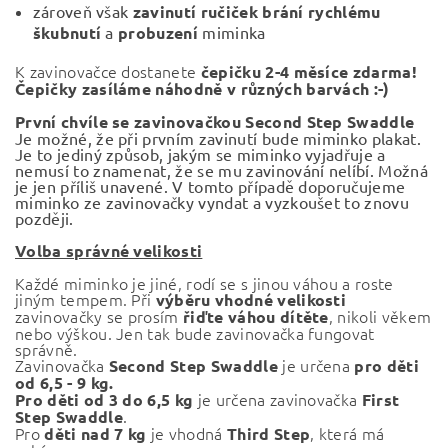
zároveň však
zavinutí ručiček brání rychlému
škubnutí
a
probuzení
miminka
K zavinovačce dostanete
čepičku 2-4 měsíce zdarma!
Čepičky zasíláme náhodně v různých barvách :-)
První chvíle se zavinovačkou Second Step Swaddle
Je možné, že při prvním zavinutí bude miminko plakat.
Je to jediný způsob, jakým se miminko vyjadřuje a
nemusí to znamenat, že se mu zavinování nelíbí. Možná
je jen příliš unavené. V tomto případě doporučujeme
miminko ze zavinovačky vyndat a vyzkoušet to znovu
později.
Volba správné velikosti
Každé miminko je jiné, rodí se s jinou váhou a roste
jiným tempem. Při
výběru vhodné velikosti
zavinovačky se prosím
, nikoli věkem
řiďte váhou dítěte
nebo výškou. Jen tak bude zavinovačka fungovat
správně.
Zavinovačka
je určena
Second Step Swaddle
pro děti
od 6,5 - 9 kg.
je určena zavinovačka
Pro děti od 3 do 6,5 kg
First
.
Step Swaddle
Pro
je vhodná
, která má
děti nad 7 kg
Third Step