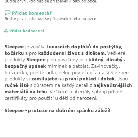
Buďte první, kdo napíše příspěvek k této položce.
Přidat komentář
Buďte první, kdo napíše příspěvek k této položce.
Přidat hodnocení
je značka
Sleepee
luxusních doplňků do postýlky,
a pro
Veškeré
kočárku
každodenní život s dítětem.
produkty
jsou navrženy pro
,
a
Sleepee
klidný
dlouhý
miminek a batolat. Zavinovačky,
bezpečný
spánek
hnízdečka, prostěradla, deky, povlečení a další Sleepee
produkty si
na
. Jsou
zamilujete
první pohled i dotek
s důrazem na každý detail z
ručně šité
nejkvalitnějších
. Veškeré materiály splňují přísné
materiálů na trhu
certifikáty pro použití u dětí od narození.
Sleepee - protože na dobrém spánku záleží!
Vložením hodnocení souhlasíte s
podmínkami ochrany
osobních údajů