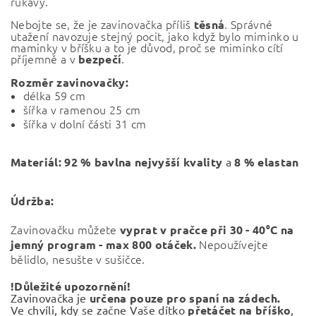
rukávy.
Nebojte se, že je zavinovačka příliš
. Správné
těsná
utažení navozuje stejný pocit, jako když bylo miminko u
maminky v bříšku a to je důvod, proč se miminko cítí
příjemně a v
.
bezpečí
Rozměr zavinovačky:
délka
59 cm
šířka v ramenou 25 cm
šířka v dolní části 31 cm
Materiál:
92 % bavlna nejvyšší kvality
a
8 % elastan
Údržba:
Zavinovačku můžete
vyprat v pračce při
30 - 40°C na
Nepoužívejte
jemný program - max 800 otáček.
bělidlo, nesušte v sušičce.
!Důležité upozornění!
Zavinovačka je
určena pouze pro spaní na zádech.
Ve chvíli, kdy se začne Vaše dítko
přetáčet na bříško
,