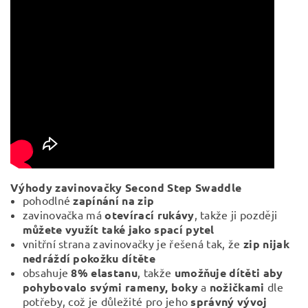
Výhody zavinovačky Second Step Swaddle
pohodlné
zapínání na zip
zavinovačka má
otevírací rukávy
, takže ji později
můžete využít také jako spací pytel
vnitřní strana zavinovačky je řešená tak, že
zip nijak
nedráždí pokožku dítěte
obsahuje
8% elastanu
, takže
umožňuje dítěti aby
pohybovalo svými rameny,
boky
a
nožičkami
dle
potřeby, což je důležité pro jeho
správný vývoj