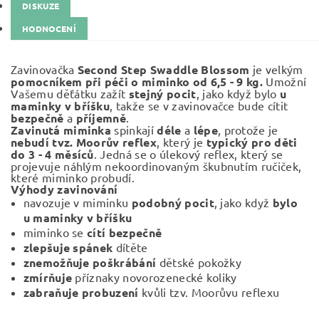
DISKUZE
HODNOCENÍ
Zavinovačka
Second Step Swaddle Blossom
je velkým
pomocníkem při péči o miminko od 6,5 - 9 kg.
Umožní
Vašemu děťátku zažít
stejný pocit
, jako když bylo
u
maminky v bříšku
, takže se v zavinovačce bude cítit
bezpečně
a
příjemně
.
Zavinutá miminka
spinkají
déle
a
lépe
, protože je
nebudí tvz. Moorův reflex
, který je
typický pro děti
do 3 - 4 měsíců
. Jedná se o úlekový reflex, který se
projevuje náhlým nekoordinovaným škubnutím ručiček,
které miminko probudí.
Výhody zavinování
navozuje v miminku
podobný pocit
, jako když
bylo
u maminky v bříšku
miminko se
cítí bezpečně
zlepšuje spánek
dítěte
znemožňuje poškrábání
dětské pokožky
zmírňuje
příznaky novorozenecké koliky
zabraňuje
probuzení
kvůli tzv. Moorůvu reflexu