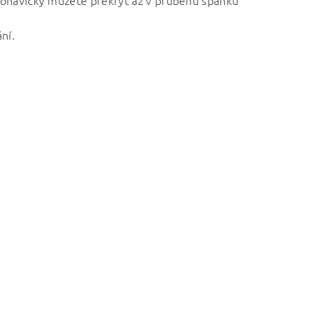
Nohavičky můžete překrýt až v průběhu spánku
ní.