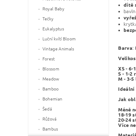
dítě
Royal Baby
bavln
vyřeš
Tečky
krytk
Eukalyptus
bezp
Luční kvítí Bloom
:
Barva
Vintage Animals
Velikos
Forest
XS - 6-
Blossom
S - 1-2
M - 3-5 
Meadow
Ideální
Bamboo
Bohemian
Jak obl
Šedá
Méně n
18-19 
Růžová
20-24 
Více ne
Bambus
Materiá