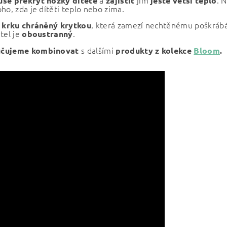
a
jim
. 
še překrýt nožky dítěte
zajistit
ještě větší
teplo
ho, zda je dítěti teplo nebo zima.
u
, která zamezí nechtěnému poškrábá
krku chráněný krytkou
tel je
.
oboustranný
s dalšími
čujeme kombinovat
produkty z kolekce
Bloom
.