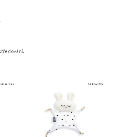
.
třeďování.
Kód:
SLP025
Kód:
SLP190