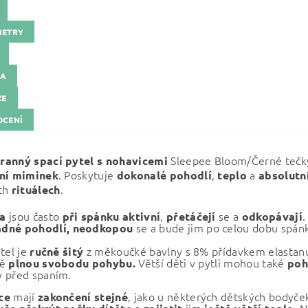
METRY
KA
ZE
CENÍ
Sleepee Bloom/Černé tečky
ranný spací pytel s nohavicemi
. Poskytuje
,
a
ní miminek
dokonalé
pohodlí
teplo
absolutn
ch
.
rituálech
jsou často
,
se a
.
a
při
spánku
aktivní
přetáčejí
odkopávají
se a bude jim po celou dobu spá
dné pohodlí,
neodkopou
tel je
z měkoučké bavlny s 8% přídavkem elastan
ručně
šitý
ě
Větší děti v pytli mohou také
plnou svobodu pohybu.
poh
 před spaním.
mají
, jako u některých dětských bodyček
ce
zakončení
stejné