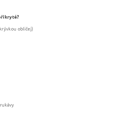
přikryté?
ikrývkou obličej)
 rukávy