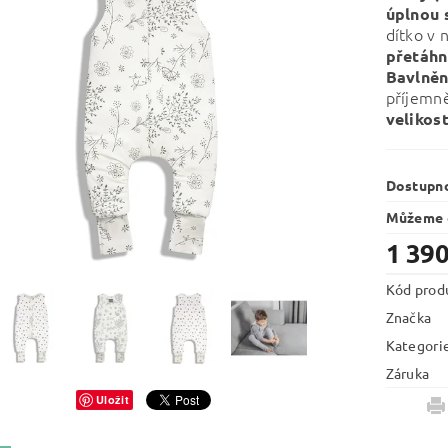
úplnou 
dítko v 
přetáhn
Bavlně
příjemn
velikos
Dostupn
Můžeme d
1 390
Kód prod
Značka
Kategori
Záruka
Uložit