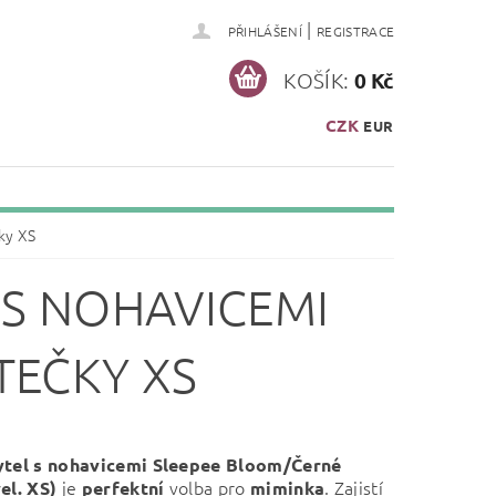
|
PŘIHLÁŠENÍ
REGISTRACE
KOŠÍK:
0 Kč
CZK
EUR
ky XS
 S NOHAVICEMI
TEČKY XS
ytel s nohavicemi Sleepee Bloom/Černé
je
volba pro
. Zajistí
vel. XS)
perfektní
miminka