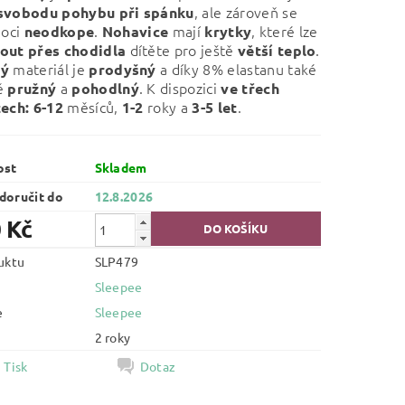
, ale zároveň se
svobodu pohybu při spánku
noci
.
mají
, které lze
neodkope
Nohavice
krytky
dítěte pro ještě
.
out přes chodidla
větší teplo
materiál je
a díky 8% elastanu také
ný
prodyšný
ě
a
. K dispozici
pružný
pohodlný
ve třech
měsíců,
roky a
.
tech:
6-12
1-2
3-5 let
ost
Skladem
oručit do
12.8.2026
 Kč
uktu
SLP479
Sleepee
e
Sleepee
2 roky
Tisk
Dotaz