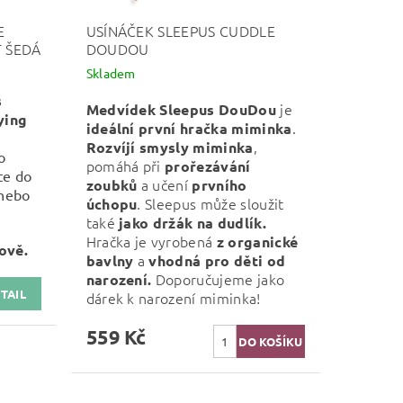
E
USÍNÁČEK SLEEPUS CUDDLE
T ŠEDÁ
DOUDOU
Skladem
s
je
Medvídek Sleepus DouDou
ying
.
ideální první hračka miminka
,
Rozvíjí smysly miminka
o
pomáhá při
prořezávání
te do
a učení
zoubků
prvního
 nebo
. Sleepus může sloužit
úchopu
také
jako držák na dudlík.
Hračka je vyrobená
z organické
ově.
a
bavlny
vhodná pro děti od
Doporučujeme jako
narození.
TAIL
dárek k narození miminka!
559 Kč