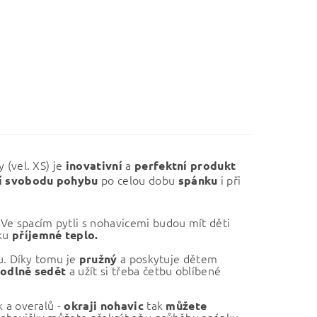
 (vel. XS) je
a
inovativní
perfektní
produkt
po celou dobu
i při
í
svobodu
pohybu
spánku
 Ve spacím pytli s nohavicemi budou mít děti
nku
příjemné teplo.
u. Díky tomu je
a poskytuje dětem
pružný
a užít si třeba četbu oblíbené
odlně
sedět
 a overalů -
tak
okraji nohavic
můžete