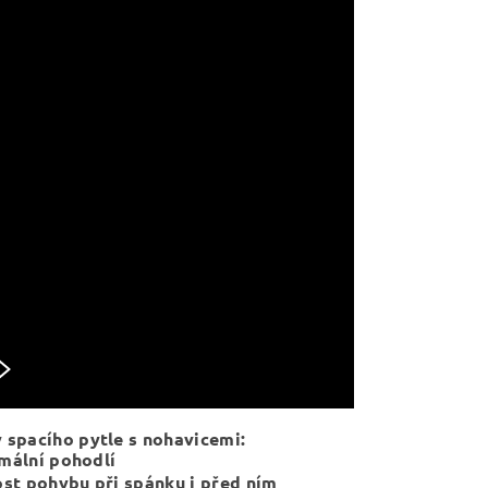
spacího pytle s nohavicemi:
mální pohodlí
ost pohybu při spánku i před ním