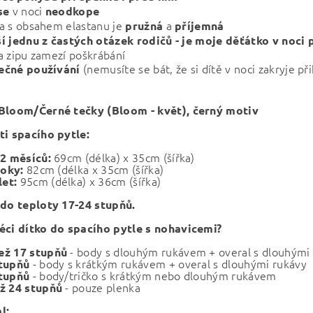
v noci
 se
neodkope
a s obsahem elastanu je
a
pružná
příjemná
í jednu z častých otázek rodičů - je moje děťátko v noci 
a zipu zamezí poškrábání
(nemusíte se bát, že si dítě v noci zakryje př
ečné používání
Bloom/Černé tečky (Bloom - květ), černý motiv
ti spacího pytle:
69cm (délka) x 35cm (šířka)
12 měsíců:
82cm (
délka x 35cm (šířka)
 roky:
95cm (
délka) x 36cm (šířka)
let:
 do teploty 17-24 stupňů.
éci dítko do spacího pytle s nohavicemi?
- body s dlouhým rukávem + overal s dlouhými
ež 17 stupňů
- body s krátkým rukávem + overal s dlouhými rukávy
stupňů
- body/tričko s krátkým nebo dlouhým rukávem
stupňů
- pouze plenka
ž 24 stupňů
l: