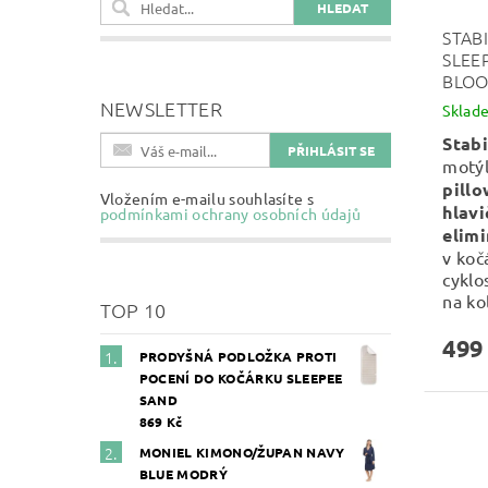
STAB
SLEE
BLO
NEWSLETTER
Sklad
Stabi
motý
pill
Vložením e-mailu souhlasíte s
hlavi
podmínkami ochrany osobních údajů
elimi
v koč
cyklo
na ko
TOP 10
499
PRODYŠNÁ PODLOŽKA PROTI
POCENÍ DO KOČÁRKU SLEEPEE
SAND
869 Kč
MONIEL KIMONO/ŽUPAN NAVY
BLUE MODRÝ