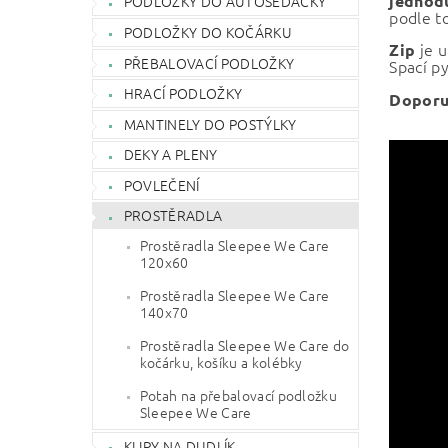
jednodu
PODLOŽKY DO AUTOSEDAČKY
podle to
PODLOŽKY DO KOČÁRKU
je 
Zip
PŘEBALOVACÍ PODLOŽKY
Spací py
HRACÍ PODLOŽKY
Doporu
MANTINELY DO POSTÝLKY
DEKY A PLENY
POVLEČENÍ
PROSTĚRADLA
Prostěradla Sleepee We Care
120x60
Prostěradla Sleepee We Care
140x70
Prostěradla Sleepee We Care do
kočárku, košíku a kolébky
Potah na přebalovací podložku
Sleepee We Care
KLIPY NA DUDLÍK