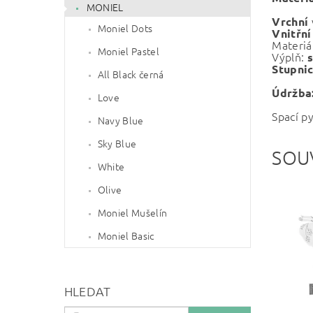
MONIEL
Vrchní
Moniel Dots
Vnitřní
Materiá
Moniel Pastel
Výplň:
s
Stupnic
All Black černá
Údržba
Love
Spací p
Navy Blue
Sky Blue
SOU
White
Olive
Moniel Mušelín
Moniel Basic
HLEDAT