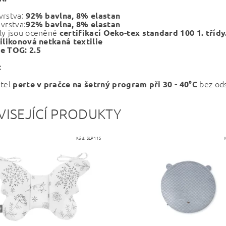
vrstva:
92% bavlna, 8% elastan
vrstva:
92% bavlna, 8% elastan
ly jsou oceněné
certifikací Oeko-tex standard 100 1. třídy
ilikonová netkaná textilie
e TOG: 2.5
:
ytel
bez ods
perte v pračce na šetrný program při 30 - 40°C
VISEJÍCÍ PRODUKTY
Kód:
SLP115