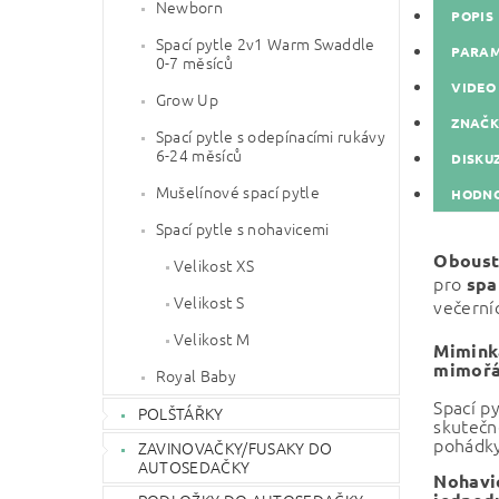
Newborn
POPIS
Spací pytle 2v1 Warm Swaddle
PARA
0-7 měsíců
VIDEO
Grow Up
ZNAČ
Spací pytle s odepínacími rukávy
6-24 měsíců
DISKU
Mušelínové spací pytle
HODNO
Spací pytle s nohavicemi
Oboust
Velikost XS
pro
spa
Velikost S
večerní
Velikost M
Mimink
mimořá
Royal Baby
Spací py
POLŠTÁŘKY
skutečn
pohádky
ZAVINOVAČKY/FUSAKY DO
AUTOSEDAČKY
Nohavi