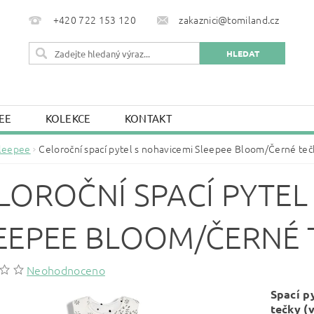
+420 722 153 120
zakaznici@tomiland.cz
EE
KOLEKCE
KONTAKT
leepee
Celoroční spací pytel s nohavicemi Sleepee Bloom/Černé teč
LOROČNÍ SPACÍ PYTEL
EEPEE BLOOM/ČERNÉ 
Neohodnoceno
Spací p
tečky (