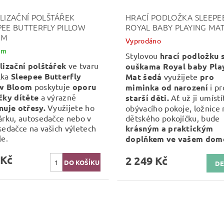
ILIZAČNÍ POLŠTÁŘEK
HRACÍ PODLOŽKA SLEEPE
PEE BUTTERFLY PILLOW
ROYAL BABY PLAYING MA
OM
Vyprodáno
em
Stylovou
hrací podložku 
lizační polštářek
ve tvaru
ouškama
Royal baby Pla
lka
Sleepee Butterfly
Mat
šedá
využijete
pro
ow Bloom
poskytuje
oporu
miminka od narození
i pr
čky dítěte
a výrazně
starší děti.
Ať už ji umístí
nuje otřesy.
Využijete ho
obývacího pokoje, ložnice
árku, autosedačce nebo v
dětského pokojíčku, bude
sedačce na vašich výletech
krásným a praktickým
le.
doplňkem ve vašem dom
 Kč
2 249 Kč
DE