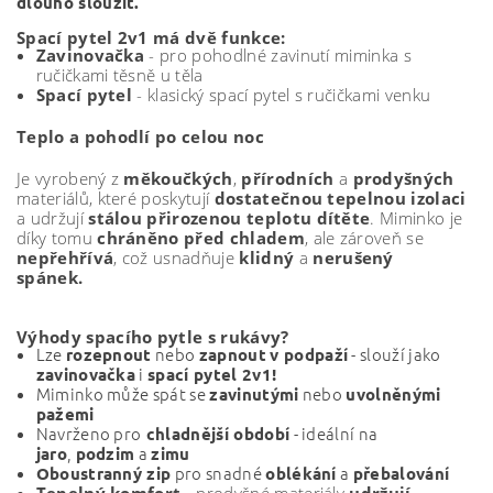
dlouho sloužit.
Spací pytel 2v1 má dvě funkce:
Zavinovačka
- pro pohodlné zavinutí miminka s
ručičkami těsně u těla
Spací pytel
- klasický spací pytel s ručičkami venku
Teplo a pohodlí po celou noc
Je vyrobený z
měkoučkých
,
přírodních
a
prodyšných
materiálů, které poskytují
dostatečnou tepelnou izolaci
a udržují
stálou přirozenou teplotu dítěte
. Miminko je
díky tomu
chráněno před chladem
, ale zároveň se
nepřehřívá
, což usnadňuje
klidný
a
nerušený
spánek.
Výhody spacího pytle s rukávy?
Lze
nebo
- slouží jako
rozepnout
zapnout
v podpaží
i
zavinovačka
spací pytel 2v1!
Miminko může spát se
nebo
zavinutými
uvolněnými
pažemi
Navrženo pro
- ideální na
chladnější období
,
a
jaro
podzim
zimu
pro snadné
a
Oboustranný zip
oblékání
přebalování