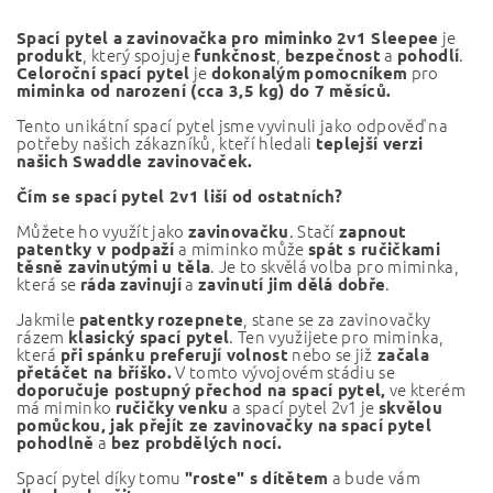
je
Spací pytel a zavinovačka pro miminko 2v1 Sleepee
, který spojuje
,
a
.
produkt
funkčnost
bezpečnost
pohodlí
je
pro
Celoroční spací pytel
dokonalým
pomocníkem
miminka od narození (cca 3,5 kg) do 7 měsíců.
Tento unikátní spací pytel jsme vyvinuli jako odpověď na
potřeby našich zákazníků, kteří hledali
teplejší verzi
našich Swaddle zavinovaček.
Čím se spací pytel 2v1 liší od ostatních?
Můžete ho využít jako
. Stačí
zavinovačku
zapnout
a miminko může
patentky v podpaží
spát s ručičkami
. Je to skvělá volba pro miminka,
těsně zavinutými u těla
která se
a
.
ráda
zavinují
zavinutí jim dělá dobře
Jakmile
, stane se za zavinovačky
patentky
rozepnete
rázem
. Ten využijete pro mi
minka,
klasický spací pytel
která
nebo se již
při spánku preferují volnost
začala
V tomto vývojovém stádiu se
přetáčet na bříško.
ve kterém
doporučuje postupný přechod na spací pytel,
má miminko
a spací pytel 2v1 je
ručičky
venku
skvělou
pomůckou, jak přejít ze zavinovačky na spací pytel
a
pohodlně
bez probdělých nocí.
Spací pytel díky tomu
a bude vám
"roste" s dítětem