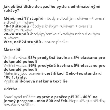
Jak obléci dítko do spacího pytle s odnímatelnými
rukávy?
Méně, než 17 stupňů
- body s dlouhým rukávem + overal
s dlouhými rukávy
18-19 stupňů
- body s krátkým rukávem + overal s
dlouhými rukávy
20-24 stupňů
-body/pyžamko s krátkým nebo dlouhým
rukávem
Více, než 24 stupňů
- pouze plenka
Materiál:
Vrchní vrstva:
95% prodyšná bavlna s 5% elastanu pro
dokonalé pohodlí
Vnitřní vrstva:
95% prodyšná bavlna s 5% elastanu pro
dokonalé pohodlí
Materiály jsou oceněné
certifikací Oeko-tex standard
100 1. třídy.
Výplň:
silikonová netkaná textilie
Údržba:
Spací pytel
můžete
vyprat v pračce při
30 - 40°C na
jemný program - max 800 otáček.
Nepoužívejte bělidlo,
nesušte v sušičce.