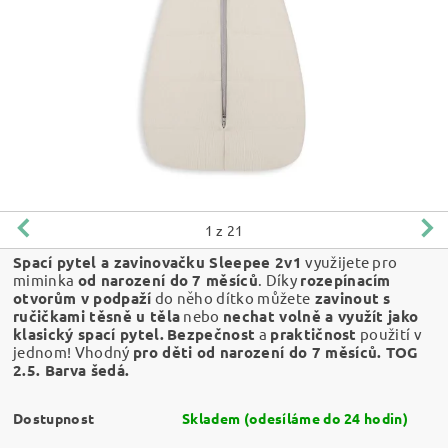
1
z 21
Spací pytel a zavinovačku Sleepee 2v1
využijete pro
miminka
od narození do 7 měsíců
. Díky
rozepínacím
otvorům v podpaží
do něho dítko můžete
zavinout s
ručičkami těsně u těla
nebo
nechat volně a využít jako
klasický spací pytel.
Bezpečnost
a
praktičnost
použití v
jednom!
Vhodný
pro děti od narození do 7 měsíců. TOG
2.5. Barva šedá.
Dostupnost
Skladem (odesíláme do 24 hodin)