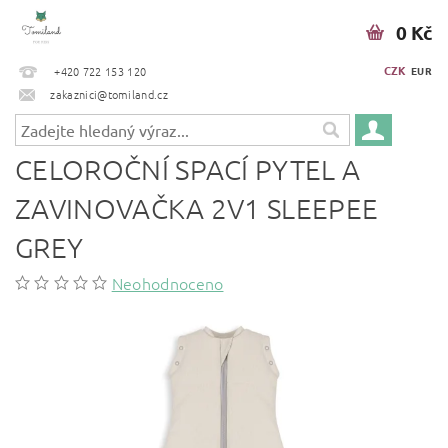
0 Kč
CZK
+420 722 153 120
EUR
zakaznici@tomiland.cz
CELOROČNÍ SPACÍ PYTEL A
ZAVINOVAČKA 2V1 SLEEPEE
GREY
Neohodnoceno