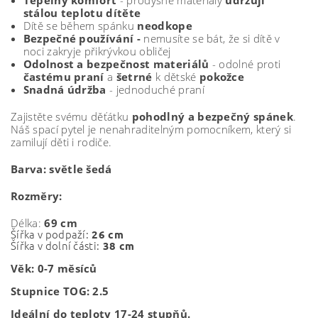
Tepelný komfort
- prodyšné materiály
udržují
stálou teplotu dítěte
Dítě se během spánku
neodkope
Bezpečné používání -
nemusíte se bát, že si dítě v
noci zakryje přikrývkou obličej
Odolnost a bezpečnost materiálů
- odolné proti
častému
praní
a
šetrné
k dětské
pokožce
Snadná údržba
- jednoduché praní
Zajistěte svému děťátku
pohodlný a bezpečný spánek
.
Náš spací pytel je nenahraditelným pomocníkem, který si
zamilují děti i rodiče.
Barva: světle šedá
Rozměry:
Délka:
69 cm
Šířka v podpaží:
26 cm
Šířka v dolní části:
38 cm
Věk: 0-7 měsíců
Stupnice TOG: 2.5
Ideální do teploty 17-24 stupňů.