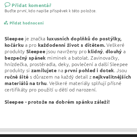
Přidat komentář
Buďte první, kdo napíše příspěvek k této položce.
Přidat hodnocení
je značka
Sleepee
luxusních doplňků do postýlky,
a pro
Veškeré
kočárku
každodenní život s dítětem.
produkty
jsou navrženy pro
,
a
Sleepee
klidný
dlouhý
miminek a batolat. Zavinovačky,
bezpečný
spánek
hnízdečka, prostěradla, deky, povlečení a další Sleepee
produkty si
na
. Jsou
zamilujete
první pohled i dotek
s důrazem na každý detail z
ručně šité
nejkvalitnějších
. Veškeré materiály splňují přísné
materiálů na trhu
certifikáty pro použití u dětí od narození.
Sleepee - protože na dobrém spánku záleží!
Vložením hodnocení souhlasíte s
podmínkami ochrany
osobních údajů