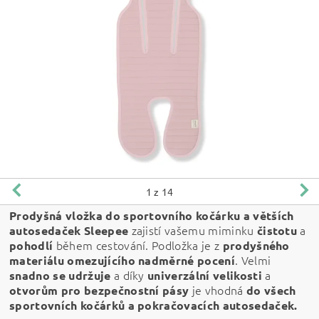
1
z 14
Prodyšná vložka do sportovního kočárku a větších
zajistí vašemu miminku
a
autosedaček Sleepee
čistotu
během cestování. Podložka je z
pohodlí
prodyšného
. Velmi
materiálu
omezujícího nadměrné pocení
a díky
a
snadno se udržuje
univerzální velikosti
je vhodná
otvorům pro bezpečnostní pásy
do všech
sportovních kočárků a pokračovacích autosedaček.