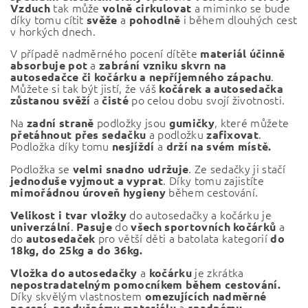
tak může
a miminko se bude
Vzduch
volně cirkulovat
díky tomu cítit
a
i během dlouhých cest
svěže
pohodlně
v horkých dnech.
V případě nadměrného pocení dítěte
materiál účinně
a
absorbuje pot
zabrání vzniku skvrn na
.
autosedačce či kočárku a nepříjemného zápachu
Můžete si tak být jistí, že váš
kočárek a autosedačka
a
po celou dobu svojí životnosti.
zůstanou svěží
čisté
Na
podložky jsou
, které můžete
zadní straně
gumičky
a podložku
.
přetáhnout přes sedačku
zafixovat
Podložka díky tomu
a
nesjíždí
drží na svém místě.
Podložka se
. Ze sedačky ji stačí
velmi snadno udržuje
. Díky tomu zajistíte
jednoduše vyjmout a vyprat
během cestování.
mimořádnou úroveň hygieny
do autosedačky a kočárku je
Velikost i tvar
vložky
.
do
a
univerzální
Pasuje
všech sportovních kočárků
do
pro větší děti a batolata kategorií
autosedaček
do
18kg, do 25kg a do 36kg.
a
je zkrátka
Vložka do autosedačky
kočárku
nepostradatelným pomocníkem během cestování.
Díky skvělým vlastnostem
omezujících nadměrné
a
pocení,
prodyšnému materiálu
snadnému