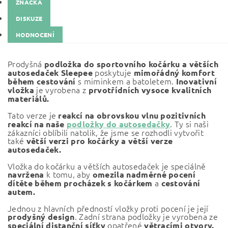
ZNAČKA
DISKUZE
HODNOCENÍ
Prodyšná
podložka do sportovního kočárku a větších
poskytuje
autosedaček Sleepee
mimořádný komfort
s miminkem a batoletem.
během
cestování
Inovativní
je vyrobena z
vložka
prvotřídních vysoce kvalitních
materiálů.
Tato verze je
reakcí na obrovskou vlnu pozitivních
. Ty si naši
reakcí na naše
podložky do autosedačky
zákazníci oblíbili natolik, že jsme se rozhodli vytvořit
také
větší verzi pro kočárky a větší verze
autosedaček.
Vložka do kočárku a větších autosedaček je speciálně
k tomu, aby
navržena
omezila nadměrné pocení
a
dítěte během procházek s kočárkem
cestování
autem.
Jednou z hlavních předností vložky proti pocení je její
. Zadní strana podložky je vyrobena ze
prodyšný design
opatřené
speciální distanční síťky
větracími otvory.