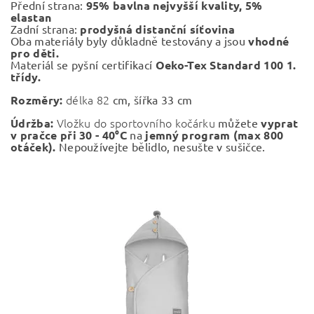
Přední strana:
95% bavlna nejvyšší kvality, 5%
elastan
Zadní strana:
prodyšná
distanční síťovina
Oba materiály byly důkladně testovány a jsou
vhodné
pro děti.
Materiál se pyšní certifikací
Oeko-Tex Standard 100 1.
třídy.
délka
82
Rozměry:
cm, šířka 33 cm
Vložku do sportovního kočárku
Údržba:
můžete
vyprat
v pračce při 30 - 40°C
na
jemný program (max 800
otáček).
Nepoužívejte bělidlo, nesušte v sušičce.