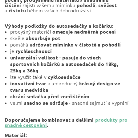
zajistí vašemu miminku
,
čištění
pohodlí
svěžest
a
během vašich dobrodružství.
čistotu
Výhody podložky do autosedačky a kočárku:
prodyšný materiál
omezuje nadměrné pocení
skvěle
absorbuje pot
pomáhá
udržovat miminko v čistotě a pohodlí
je
rychleschnoucí
univerzální velikost - pasuje do všech
sportovních kočárků a autosedaček do 18kg,
25kg a 36kg
lze využít také v
cyklosedačce
a jednoduchý
inovativní tvar
krásný design ve
tvaru medvídka
chrání sedačku před znečištěním
velmi
- snadné sejmutí a vyprání
snadno se udržuje
Doporučujeme kombinovat s dalšími
produkty pro
snadné cestování
.
Materiál: