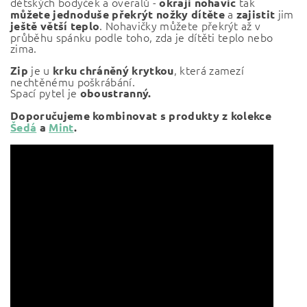
dětských bodyček a overalů -
tak
okraji nohavic
a
jim
můžete jednoduše překrýt nožky dítěte
zajistit
. Nohavičky můžete překrýt až v
ještě větší
teplo
průběhu spánku podle toho, zda je dítěti teplo nebo
zima.
je u
, která zamezí
Zip
krku chráněný krytkou
nechtěnému poškrábání.
Spací pytel je
oboustranný.
Doporučujeme kombinovat s produkty z kolekce
Šedá
a
Mint
.