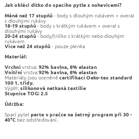
Jak obléci dítko do spacího pytle s nohavicemi?
- body s dlouhým rukávem + overal
Méně než 17 stupňů
s dlouhými rukávy
- body s krátkým rukávem + overal s
18-19 stupňů
dlouhými rukávy
- body/tričko s krátkým nebo dlouhým
20-24 stupňů
rukávem
- pouze plenka
Více než 24 stupňů
Materiál:
vrstva:
Vrchní
92% bavlna, 8% elastan
vrstva:
Vnitřní
92% bavlna, 8% elastan
Materiály jsou oceněné
certifikací Oeko-tex standard
100 1. třídy.
Výplň:
silikonová netkaná textilie
Stupnice TOG: 2.5
Údržba:
Spací pytel
perte v pračce na šetrný program při 30 -
bez odstřeďování.
40°C