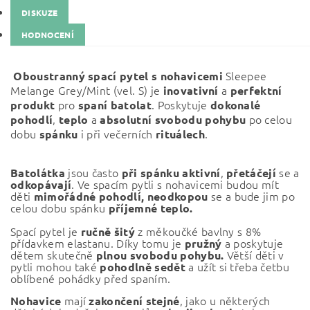
DISKUZE
HODNOCENÍ
Sleepee
Oboustranný spací pytel s nohavicemi
Melange Grey/Mint
(vel. S) j
e
a
inovativní
perfektní
pro
. Poskytuje
produkt
spaní
batolat
dokonalé
,
a
po celou
pohodlí
teplo
absolutní
svobodu
pohybu
dobu
i při večerních
.
spánku
rituálech
jsou často
,
se a
Batolátka
při
spánku
aktivní
přetáčejí
. Ve spacím pytli s nohavicemi budou mít
odkopávají
děti
se a bude jim po
mimořádné pohodlí,
neodkopou
celou dobu spánku
příjemné teplo.
Spací pytel je
z měkoučké bavlny s 8%
ručně
šitý
přídavkem elastanu. Díky tomu je
a poskytuje
pružný
dětem skutečně
Větší děti v
plnou svobodu pohybu.
pytli mohou také
a užít si třeba četbu
pohodlně
sedět
oblíbené pohádky před spaním.
mají
, jako u některých
Nohavice
zakončení
stejné