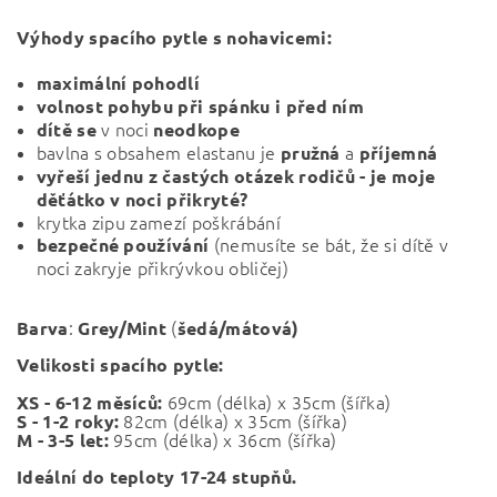
Výhody spacího pytle s nohavicemi:
maximální pohodlí
volnost pohybu při spánku i před ním
v noci
dítě se
neodkope
bavlna s obsahem elastanu je
a
pružná
příjemná
vyřeší jednu z častých otázek rodičů - je moje
děťátko v noci přikryté?
krytka zipu zamezí poškrábání
(nemusíte se bát, že si dítě v
bezpečné používání
noci zakryje přikrývkou obličej)
:
(
Barva
Grey/Mint
šedá/mátová)
Velikosti spacího pytle:
69cm (délka) x 35cm (šířka)
XS - 6-12 měsíců:
82cm (
délka) x 35cm (šířka)
S - 1-2 roky:
95cm (
délka) x 36cm (šířka)
M - 3-5 let:
Ideální do teploty 17-24 stupňů.