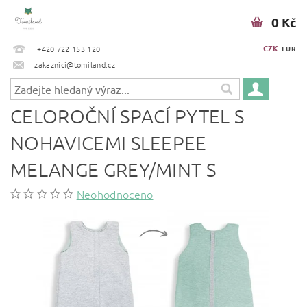
0 Kč
CZK
+420 722 153 120
EUR
zakaznici@tomiland.cz
CELOROČNÍ SPACÍ PYTEL S
NOHAVICEMI SLEEPEE
MELANGE GREY/MINT S
Neohodnoceno