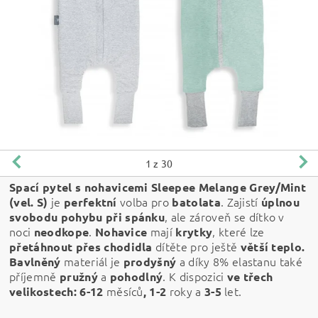
1
z 30
Spací pytel s nohavicemi Sleepee Melange Grey/Mint
j
e
volba pro
. Zajistí
(vel. S)
perfektní
batolata
úplnou
, ale zároveň se dítko v
svobodu pohybu při spánku
noci
.
mají
, které lze
neodkope
Nohavice
krytky
dítěte pro ještě
přetáhnout přes chodidla
větší teplo.
materiál je
a díky 8% elastanu také
Bavlněný
prodyšný
příjemně
a
. K dispozici
pružný
pohodlný
ve třech
měsíců
roky a
let.
velikostech: 6-12
,
1-2
3-5