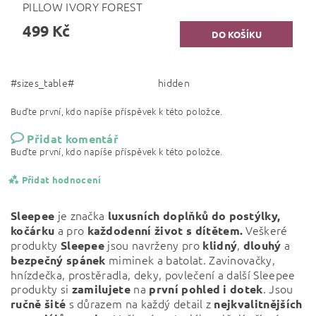
PILLOW IVORY FOREST
499 Kč
#sizes_table#
hidden
Buďte první, kdo napíše příspěvek k této položce.
Přidat komentář
Buďte první, kdo napíše příspěvek k této položce.
Přidat hodnocení
je značka
Sleepee
luxusních doplňků do postýlky,
a pro
Veškeré
kočárku
každodenní život s dítětem.
produkty
jsou navrženy pro
,
a
Sleepee
klidný
dlouhý
miminek a batolat. Zavinovačky,
bezpečný
spánek
hnízdečka, prostěradla, deky, povlečení a další Sleepee
produkty si
na
. Jsou
zamilujete
první pohled i dotek
s důrazem na každý detail z
ručně šité
nejkvalitnějších