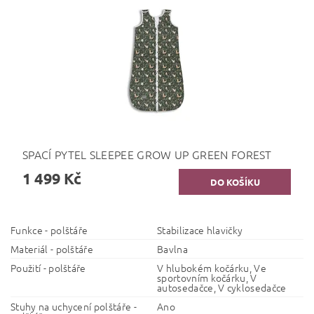
SPACÍ PYTEL SLEEPEE GROW UP GREEN FOREST
1 499 Kč
Funkce - polštáře
Stabilizace hlavičky
Materiál - polštáře
Bavlna
Použití - polštáře
V hlubokém kočárku, Ve
sportovním kočárku, V
autosedačce, V cyklosedačce
Stuhy na uchycení polštáře -
Ano