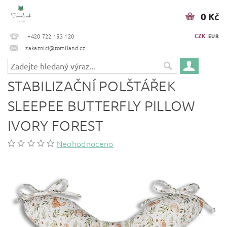
0 Kč
CZK
+420 722 153 120
EUR
zakaznici@tomiland.cz
STABILIZAČNÍ POLŠTÁŘEK
SLEEPEE BUTTERFLY PILLOW
IVORY FOREST
Neohodnoceno