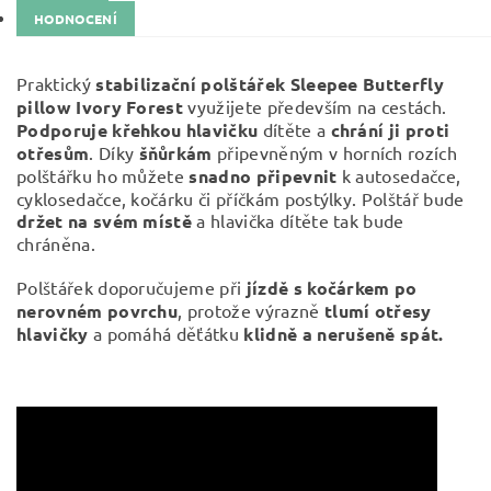
HODNOCENÍ
Praktický
stabilizační polštářek Sleepee Butterfly
pillow Ivory Forest
využijete především na cestách.
Podporuje křehkou hlavičku
dítěte a
chrání ji proti
otřesům
. Díky
šňůrkám
připevněným v horních rozích
polštářku ho můžete
snadno připevnit
k autosedačce,
cyklosedačce, kočárku či příčkám postýlky. Polštář bude
držet na svém místě
a hlavička dítěte tak bude
chráněna.
Polštářek doporučujeme při
jízdě s kočárkem po
nerovném povrchu
, protože výrazně
tlumí otřesy
hlavičky
a pomáhá děťátku
klidně a nerušeně spát.