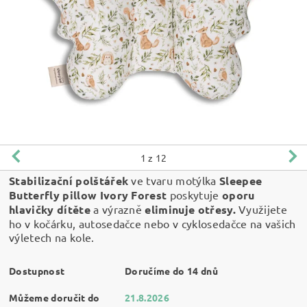
1
z 12
Stabilizační polštářek
ve tvaru motýlka
Sleepee
Butterfly pillow Ivory Forest
poskytuje
oporu
hlavičky dítěte
a výrazně
eliminuje otřesy.
Využijete
ho v kočárku, autosedačce nebo v cyklosedačce na vašich
výletech na kole.
Dostupnost
Doručíme do 14 dnů
Můžeme doručit do
21.8.2026