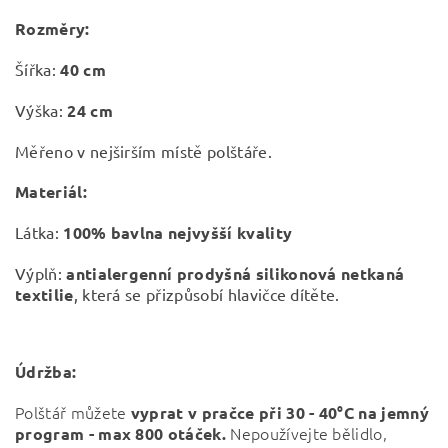
Rozměry:
Šířka:
40 cm
Výška:
24 cm
Měřeno v nejširším místě polštáře.
Materiál:
Látka:
100% bavlna nejvyšší kvality
Výplň:
antialergenní prodyšná silikonová netkaná
textilie
, která se přizpůsobí hlavičce dítěte.
Údržba:
Polštář můžete
vyprat v pračce při
30 - 40°C na jemný
Nepoužívejte bělidlo,
program - max 800 otáček.