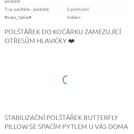
polštáře
Tvar polštáře - polštáře
S prohlubní
#sizes_table#
hidden
POLŠTÁŘEK DO KOČÁRKU ZAMEZUJÍCÍ
OTŘESŮM HLAVIČKY ❤️
STABILIZAČNÍ POLŠTÁŘEK BUTTERFLY
PILLOW SE SPACÍM PYTLEM U VÁS DOMA