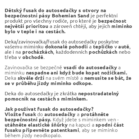
Dětský fusak do autosedačky s otvory na
bezpečnostní pásy Bohemian Sand
je perfektní
produkt pro všechny rodiče, pro které je
bezpečnost
největší prioritou
a zároveň chtějí, aby jejich
miminko
bylo v teple i na cestách.
Deka/zavinovačka/fusak do autosedačky poskytne
vašemu miminku
dokonalé pohodlí
a
teplíčko
v
autě
,
ale i na
procházkách
, každodenních
pochůzkách
nebo
třeba v
obchodě
.
Zavinovačka se bezpečně
a
vsadí do autosedačky
miminku
nespadne ani když bude kopat nožičkami.
Deka
na svém místě a
skvěle drží
nemusíte se bát, že
se v průběhu jízdy miminko odkope.
Deka do autosedačky je zkrátka
nepostradatelný
pomocník na cestách s miminkem.
Jak používat fusak do autosedačky?
do
a
Vložte
fusak
autosedačky
protáhněte
Když jdete s miminkem ven -
bezpečnostní pásy.
na kapuci a
utáhněte elastické šňůrky
spodní část
, aby se miminko
fusaku připevněte patentkami
během jízdy neodkopalo.