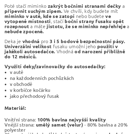
Poté stačí miminko
a
zakrýt bočními stranami dečky
Ve chvíli, kdy budete mít
připevnit suchým zipem.
nebo budete
miminko v autě, kde se zatopí
ve
, stačí
vytopené místnosti
boční strany fusaku opět
a máte
a
rozepnout
jistotu, že se miminko nepřehřeje
nebude zpocené.
Deka je
pro
vhodná
3 i 5 bodové bezpečnostní pásy.
fusaku umožní jeho
Univerzální velikost
použití v
Vhodná
jakékoli autosedačce.
od narození přibližně
do 12 měsíců.
Využití deky/zavinovačky do autosedačky:
v autě
na každodenních pochůzkách
v obchodě
v korbičce kočárku
jako přechodový fusak
Materiál:
Vnitřní strana:
100% bavlna nejvyšší kvality
Vnější strana:
umělý samet (velur)
- 80% bavlna a 20%
polyester