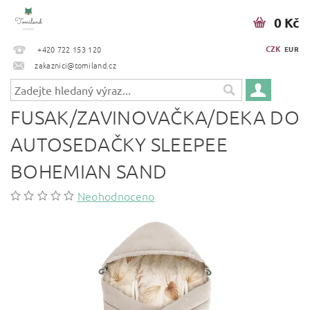
0 Kč
CZK
+420 722 153 120
EUR
zakaznici@tomiland.cz
FUSAK/ZAVINOVAČKA/DEKA DO
AUTOSEDAČKY SLEEPEE
BOHEMIAN SAND
Neohodnoceno