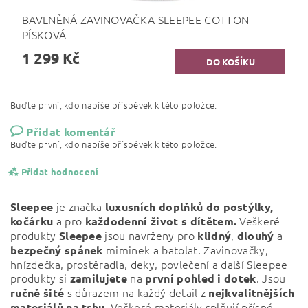
BAVLNĚNÁ ZAVINOVAČKA SLEEPEE COTTON
PÍSKOVÁ
1 299 Kč
Buďte první, kdo napíše příspěvek k této položce.
Přidat komentář
Buďte první, kdo napíše příspěvek k této položce.
Přidat hodnocení
je značka
Sleepee
luxusních doplňků do postýlky,
a pro
Veškeré
kočárku
každodenní život s dítětem.
produkty
jsou navrženy pro
,
a
Sleepee
klidný
dlouhý
miminek a batolat. Zavinovačky,
bezpečný
spánek
hnízdečka, prostěradla, deky, povlečení a další Sleepee
produkty si
na
. Jsou
zamilujete
první pohled i dotek
s důrazem na každý detail z
ručně šité
nejkvalitnějších
. Veškeré materiály splňují přísné
materiálů na trhu