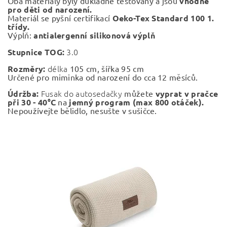
Oba materiály byly důkladně testovány a jsou
vhodné
pro děti od narození.
Materiál se pyšní certifikací
Oeko-Tex Standard 100 1.
třídy.
Výplň:
antialergenní silikonová výplň
3.0
Stupnice TOG:
délka
Rozměry:
105 cm, šířka 95 cm
Určené pro miminka od narození do cca 12 měsíců.
Fusak do autosedačky
Údržba:
můžete
vyprat v pračce
při 30 - 40°C
na
jemný program (max 800 otáček).
Nepoužívejte bělidlo, nesušte v sušičce.