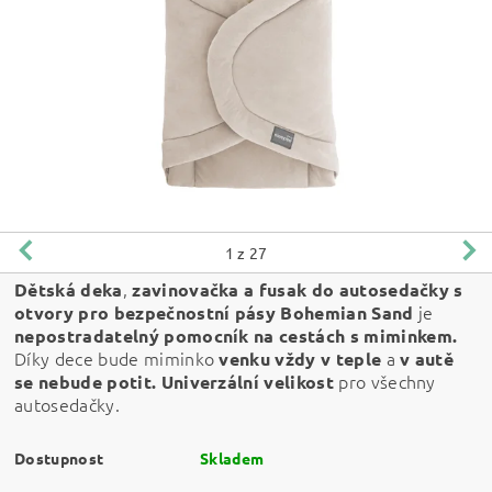
1
z 27
,
Dětská deka
zavinovačka a fusak
do autosedačky s
je
otvory pro bezpečnostní pásy Bohemian Sand
nepostradatelný pomocník
na cestách s miminkem.
Díky dece bude miminko
a
venku vždy v teple
v
autě
pro všechny
se nebude potit. Univerzální velikost
autosedačky.
Dostupnost
Skladem