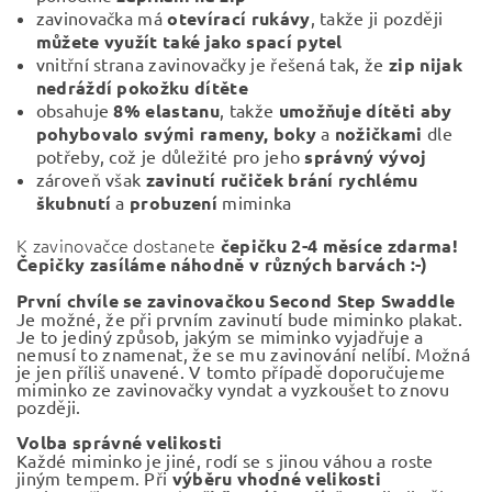
zavinovačka má
otevírací rukávy
, takže ji později
můžete využít také jako spací pytel
vnitřní strana zavinovačky je řešená tak, že
zip nijak
nedráždí pokožku dítěte
obsahuje
8% elastanu
, takže
umožňuje dítěti aby
pohybovalo svými rameny,
boky
a
nožičkami
dle
potřeby, což je důležité pro jeho
správný vývoj
zároveň však
zavinutí ručiček brání rychlému
škubnutí
a
probuzení
miminka
K zavinovačce dostanete
čepičku 2-4 měsíce zdarma!
Čepičky zasíláme náhodně v různých barvách :-)
První chvíle se zavinovačkou Second Step Swaddle
Je možné, že při prvním zavinutí bude miminko plakat.
Je to jediný způsob, jakým se miminko vyjadřuje a
nemusí to znamenat, že se mu zavinování nelíbí. Možná
je jen příliš unavené. V tomto případě doporučujeme
miminko ze zavinovačky vyndat a vyzkoušet to znovu
později.
Volba správné velikosti
Každé miminko je jiné, rodí se s jinou váhou a roste
jiným tempem. Při
výběru vhodné velikosti