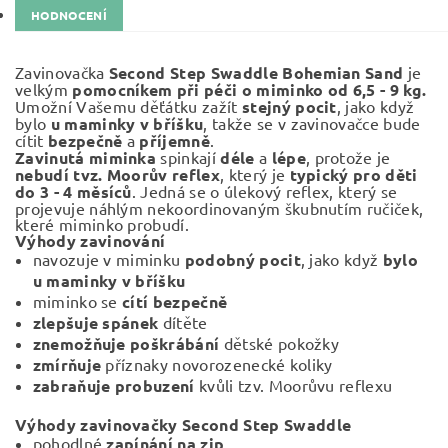
HODNOCENÍ
Zavinovačka
Second Step Swaddle Bohemian Sand
je
velkým
pomocníkem při péči o miminko od 6,5 - 9 kg.
Umožní Vašemu děťátku zažít
stejný pocit
, jako když
bylo
u maminky v bříšku
, takže se v zavinovačce bude
cítit
bezpečně
a
příjemně
.
Zavinutá miminka
spinkají
déle
a
lépe
, protože je
nebudí tvz. Moorův reflex
, který je
typický pro děti
do 3 - 4 měsíců
. Jedná se o úlekový reflex, který se
projevuje náhlým nekoordinovaným škubnutím ručiček,
které miminko probudí.
Výhody zavinování
navozuje v miminku
podobný pocit
, jako když
bylo
u maminky v bříšku
miminko se
cítí bezpečně
zlepšuje spánek
dítěte
znemožňuje poškrábání
dětské pokožky
zmírňuje
příznaky novorozenecké koliky
zabraňuje
probuzení
kvůli tzv. Moorůvu reflexu
Výhody zavinovačky Second Step Swaddle
pohodlné
zapínání na zip