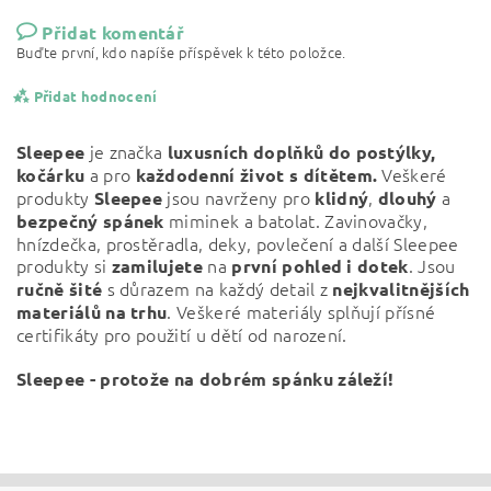
Přidat komentář
Buďte první, kdo napíše příspěvek k této položce.
Přidat hodnocení
je značka
Sleepee
luxusních doplňků do postýlky,
a pro
Veškeré
kočárku
každodenní život s dítětem.
produkty
jsou navrženy pro
,
a
Sleepee
klidný
dlouhý
miminek a batolat. Zavinovačky,
bezpečný
spánek
hnízdečka, prostěradla, deky, povlečení a další Sleepee
produkty si
na
. Jsou
zamilujete
první pohled i dotek
s důrazem na každý detail z
ručně šité
nejkvalitnějších
. Veškeré materiály splňují přísné
materiálů na trhu
certifikáty pro použití u dětí od narození.
Sleepee - protože na dobrém spánku záleží!
Vložením hodnocení souhlasíte s
podmínkami ochrany
osobních údajů