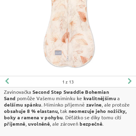
1
z 13
Zavinovačka
Second Step Swaddle Bohemian
Sand
pomůže Vašemu miminku ke
kvalitnějšímu
a
delšímu spánku
. Miminko příjemně
zavine
, ale protože
obsahuje 8 % elastanu,
tak
neomezuje jeho nožičky,
boky a ramena v pohybu
. Děťátko se díky tomu cítí
příjemně
,
uvolněně
, ale zároveň
bezpečně
.