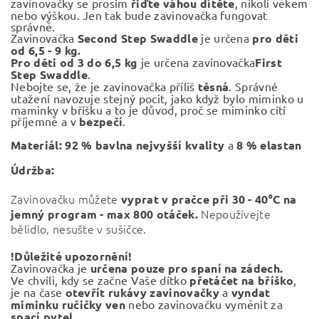
zavinovačky se prosím
řiďte váhou dítěte
, nikoli věkem
nebo výškou. Jen tak bude zavinovačka fungovat
správně.
Zavinovačka
Second Step Swaddle
je určena
pro děti
od 6,5 - 9 kg.
Pro děti od 3 do 6,5 kg
je určena zavinovačka
First
Step Swaddle
.
Nebojte se, že je zavinovačka příliš
těsná
. Správné
utažení navozuje stejný pocit, jako když bylo miminko u
maminky v bříšku a to je důvod, proč se miminko cítí
příjemně a v
bezpečí
.
Materiál:
92 % bavlna nejvyšší kvality
a
8 % elastan
Údržba:
Zavinovačku můžete
vyprat v pračce při
30 - 40°C na
Nepoužívejte
jemný program - max 800 otáček.
bělidlo, nesušte v sušičce.
!Důležité upozornění!
Zavinovačka je
určena pouze pro spaní na zádech.
Ve chvíli, kdy se začne Vaše dítko
přetáčet na bříško
,
je na čase
otevřít rukávy zavinovačky
a
vyndat
miminku ručičky
ven
nebo zavinovačku vyměnit za
spací pytel.