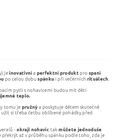
) j
e
a
pro
inovativní
perfektní
produkt
spaní
po celou dobu
i při večerních
.
bu
spánku
rituálech
spacím pytli s nohavicemi budou mít děti
íjemné teplo.
ky tomu je
a poskytuje dětem skutečně
pružný
 užít si třeba četbu oblíbené pohádky před
veralů -
tak
okraji nohavic
můžete jednoduše
 překrýt až v průběhu spánku podle toho, zda je