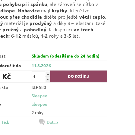
, ale zároveň se dítko v
 pohybu při spánku
.
mají
, které lze
odkope
Nohavice
krytky
dítěte pro ještě
out přes chodidla
větší teplo.
materiál je
a díky 8% elastanu také
ný
prodyšný
ě
a
. K dispozici
pružný
pohodlný
ve třech
měsíců
roky a
let.
tech: 6-12
,
1-2
3-5
ost
Skladem (odesíláme do 24 hodin)
oručit do
11.8.2026
 Kč
uktu
SLP680
Sleepee
e
Sleepee
2 roky
Tisk
Dotaz