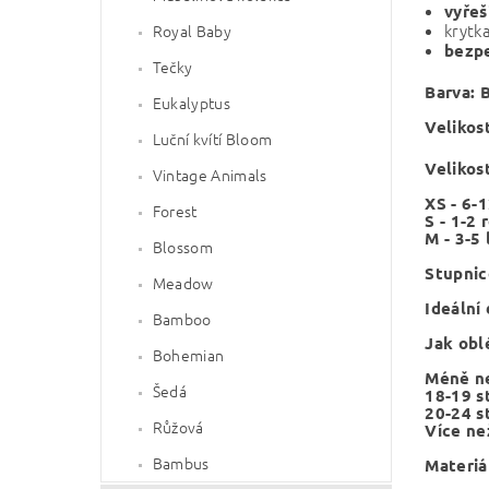
vyřeš
krytk
Royal Baby
bezp
Tečky
Barva: 
Eukalyptus
Velikost
Luční kvítí Bloom
Velikos
Vintage Animals
XS - 6-
Forest
S - 1-2 
M - 3-5 
Blossom
Stupnic
Meadow
Ideální
Bamboo
Jak obl
Bohemian
Méně n
Šedá
18-19 s
20-24 s
Růžová
Více ne
Bambus
Materiá