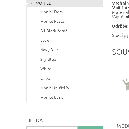
v
Vrchní
MONIEL
Vnitřní
Moniel Dots
Materiá
Výplň:
s
Moniel Pastel
Údržba:
All Black černá
Spací py
Love
Navy Blue
SOU
Sky Blue
White
Olive
Moniel Mušelín
Moniel Basic
HLEDAT
MODU