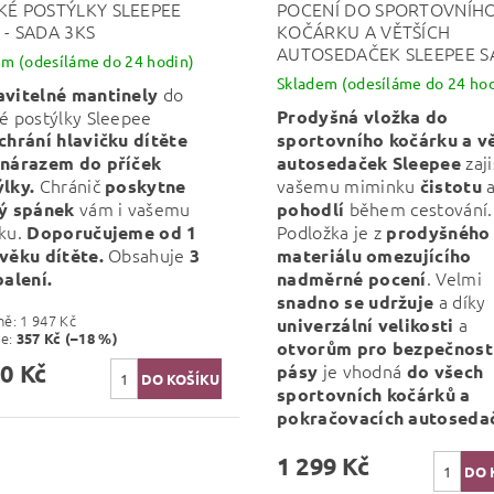
KÉ POSTÝLKY SLEEPEE
POCENÍ DO SPORTOVNÍH
 - SADA 3KS
KOČÁRKU A VĚTŠÍCH
AUTOSEDAČEK SLEEPEE 
em (odesíláme do 24 hodin)
Skladem (odesíláme do 24 hod
do
avitelné mantinely
é postýlky Sleepee
Prodyšná vložka do
chrání hlavičku dítěte
sportovního kočárku a v
zaji
 nárazem do příček
autosedaček Sleepee
Chránič
vašemu miminku
lky.
poskytne
čistotu
vám i vašemu
během cestování.
ný spánek
pohodlí
ku.
Podložka je z
Doporučujeme od 1
prodyšného
Obsahuje
věku dítěte.
3
materiálu
omezujícího
. Velmi
balení.
nadměrné pocení
a díky
snadno se udržuje
ně:
1 947 Kč
a
univerzální velikosti
te
:
357 Kč (–18 %)
otvorům pro bezpečnost
0 Kč
je vhodná
pásy
do všech
sportovních kočárků a
pokračovacích autoseda
1 299 Kč