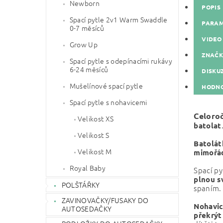
Newborn
POPIS
Spací pytle 2v1 Warm Swaddle
PARA
0-7 měsíců
VIDEO
Grow Up
ZNAČ
Spací pytle s odepínacími rukávy
6-24 měsíců
DISKU
Mušelínové spací pytle
HODNO
Spací pytle s nohavicemi
Celoroč
Velikost XS
batolat
Velikost S
Batolát
Velikost M
mimořád
Royal Baby
Spací py
plnou s
POLŠTÁŘKY
spaním.
ZAVINOVAČKY/FUSAKY DO
Nohavi
AUTOSEDAČKY
překrýt