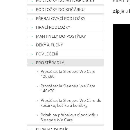
dítěti t
PODLOŽKY DO AUTOSEDAČKY
PODLOŽKY DO KOČÁRKU
je u
Zip
PŘEBALOVACÍ PODLOŽKY
HRACÍ PODLOŽKY
MANTINELY DO POSTÝLKY
DEKY A PLENY
POVLEČENÍ
PROSTĚRADLA
Prostěradla Sleepee We Care
120x60
Prostěradla Sleepee We Care
140x70
Prostěradla Sleepee We Care do
kočárku, košíku a kolébky
Potah na přebalovací podložku
Sleepee We Care
KLIPY NA DUDLÍK