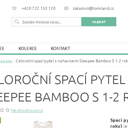
+420 722 153 120
zakaznici@tomiland.cz
EE
KOLEKCE
KONTAKT
leepee
Celoroční spací pytel s nohavicemi Sleepee Bamboo S 1-2 ro
LOROČNÍ SPACÍ PYTEL
EEPEE BAMBOO S 1-2 
Neohodnoceno
Spací p
j
roky)