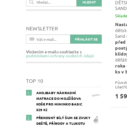
DĚTS
SAND
Sklad
Nast
NEWSLETTER
dětsk
Sand
před
postý
Vložením e-mailu souhlasíte s
klid
podmínkami ochrany osobních údajů
děťát
roka 
ks v 
TOP 10
Původ
Ušetří
AHOJBABY NÁHRADNÍ
1 59
MATRACE DO MOJŽÍŠOVA
KOŠE PRO MIMINKO BASIC
529 Kč
PŘENOSNÝ BÍLÝ ŠUM SE ZVUKY
DEŠTĚ, PŘÍRODY A TLUKOTU