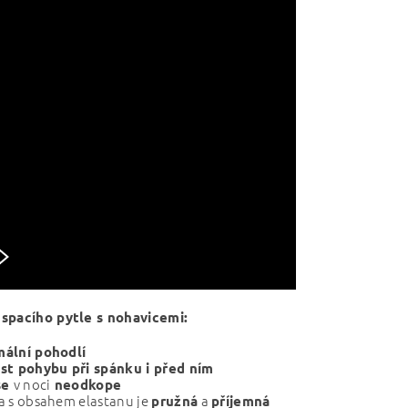
spacího pytle s nohavicemi:
ální pohodlí
st pohybu při spánku i před ním
v noci
se
neodkope
a s obsahem elastanu je
a
pružná
příjemná