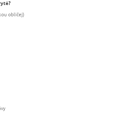
ryté?
kou obličej)
ávy