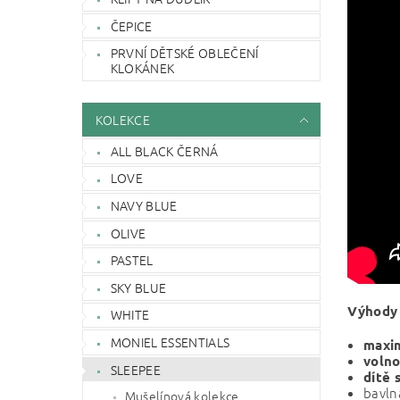
ČEPICE
PRVNÍ DĚTSKÉ OBLEČENÍ
KLOKÁNEK
KOLEKCE
ALL BLACK ČERNÁ
LOVE
NAVY BLUE
OLIVE
PASTEL
SKY BLUE
Výhody 
WHITE
MONIEL ESSENTIALS
maxim
volno
SLEEPEE
dítě 
bavln
Mušelínová kolekce