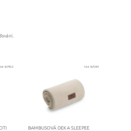
ďování.
Kód:
SLP622
Kód:
SLP265
OTI
BAMBUSOVÁ DEKA SLEEPEE