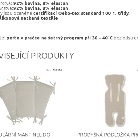
rstva:
92% bavlna, 8% elastan
vrstva:
92% bavlna, 8% elastan
ly jsou oceněné
certifikací Oeko-tex standard 100 1. třídy.
ilikonová netkaná textilie
tel
bez odstře
perte v pračce na šetrný program při 30 - 40°C
VISEJÍCÍ PRODUKTY
Kód:
SLP586
LÁRNÍ MANTINEL DO
PRODYŠNÁ PODLOŽKA PR