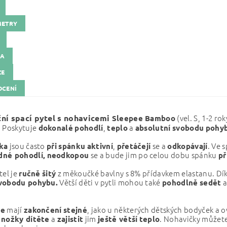
METRY
KA
ZE
CENÍ
ní spací pytel s nohavicemi
(vel. S, 1-2 roky
Sleepee Bamboo
. Poskytuje
,
a
dokonalé
pohodlí
teplo
absolutní
svobodu
pohy
jsou často
,
se a
. Ve 
ka
při
spánku
aktivní
přetáčejí
odkopávají
se a bude jim po celou dobu spánku
né pohodlí,
neodkopou
př
tel je
z měkoučké bavlny s 8% přídavkem elastanu. Dí
ručně
šitý
Větší děti v pytli mohou také
a
vobodu pohybu.
pohodlně
sedět
mají
, jako u některých dětských bodyček a o
ce
zakončení
stejné
a
jim
. Nohavičky můžete
 nožky dítěte
zajistit
ještě větší
teplo