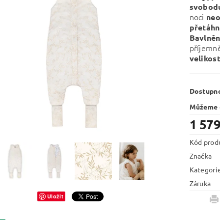
svobodu
noci
ne
přetáhn
Bavlně
příjemn
velikos
Dostupn
Můžeme d
1 579
Kód prod
Značka
Kategori
Záruka
Uložit