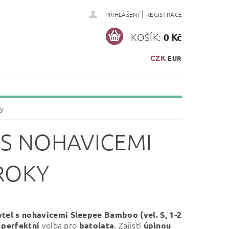
|
PŘIHLÁŠENÍ
REGISTRACE
KOŠÍK:
0 Kč
CZK
EUR
ky
 S NOHAVICEMI
ROKY
ytel s nohavicemi Sleepee Bamboo (vel. S, 1-2
e
volba pro
. Zajistí
perfektní
batolata
úplnou