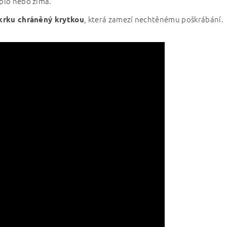
eplo nebo zima.
, která zamezí nechtěnému poškrábání.
krku chráněný krytkou