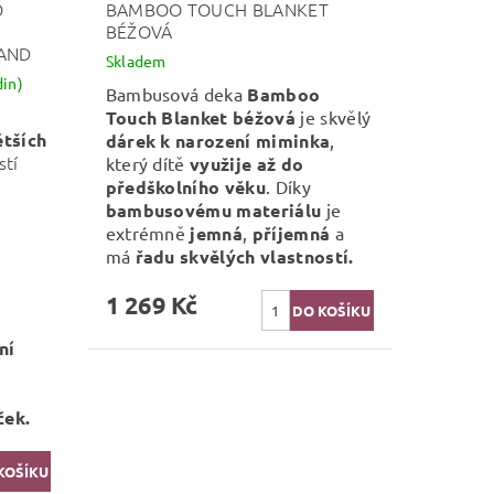
O
BAMBOO TOUCH BLANKET
BÉŽOVÁ
SAND
Skladem
in)
Bambusová deka
Bamboo
Touch Blanket
béžová
je skvělý
ětších
dárek k narození miminka
,
stí
který dítě
využije až do
a
předškolního věku
. Díky
bambusovému materiálu
je
extrémně
jemná
,
příjemná
a
má
řadu skvělých vlastností.
1 269 Kč
ní
ček.