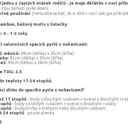
í jednu z častých otázek rodičů - je moje děťátko v noci přik
a zipu zamezí poškrábání
(nemusíte se bát, že si dítě v noci zakryje přikrýv
ečné používání
Bamboo, béžový motiv s lístečky
: S - 1-2 roky
ti celoročních spacích pytlů s nohavicemi:
69cm (délka) x 35cm (šířka)
12 měsíců:
82cm (délka) x 35cm (šířka)
roky:
95cm (délka) x 36cm (šířka)
let:
e TOG: 2.5
 do teploty 17-24 stupňů.
éci dítko do spacího pytle s nohavicemi?
- body s dlouhým rukávem + overal s dlouhými ruk
ež 17 stupňů
- body s krátkým rukávem + overal s dlouhými rukávy
tupňů
- body/tričko s krátkým nebo dlouhým rukávem
tupňů
- pouze plenka
ž 24 stupňů
l: