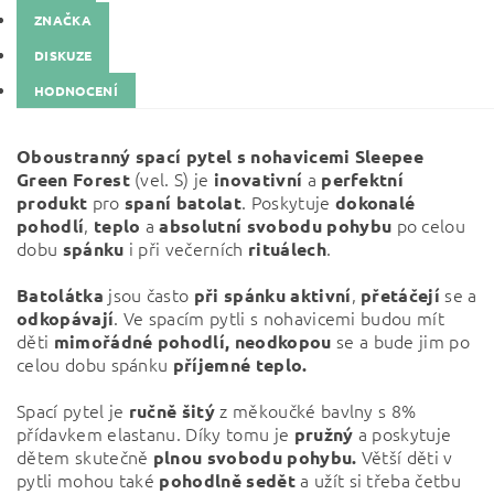
ZNAČKA
DISKUZE
HODNOCENÍ
Oboustranný spací pytel s nohavicemi
Sleepee
(vel. S) j
e
a
Green Forest
inovativní
perfektní
pro
. Poskytuje
produkt
spaní
batolat
dokonalé
,
a
po celou
pohodlí
teplo
absolutní
svobodu
pohybu
dobu
i při večerních
.
spánku
rituálech
jsou často
,
se a
Batolátka
při
spánku
aktivní
přetáčejí
. Ve spacím pytli s nohavicemi budou mít
odkopávají
děti
se a bude jim po
mimořádné pohodlí,
neodkopou
celou dobu spánku
příjemné teplo.
Spací pytel je
z měkoučké bavlny s 8%
ručně
šitý
přídavkem elastanu. Díky tomu je
a poskytuje
pružný
dětem skutečně
Větší děti v
plnou svobodu pohybu.
pytli mohou také
a užít si třeba četbu
pohodlně
sedět