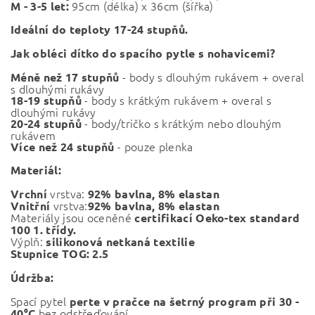
95cm (
délka) x 36cm (šířka)
M - 3-5 let:
Ideální do teploty 17-24 stupňů.
Jak obléci dítko do spacího pytle s nohavicemi?
- body s dlouhým rukávem + overal
Méně než 17 stupňů
s dlouhými rukávy
- body s krátkým rukávem + overal s
18-19 stupňů
dlouhými rukávy
- body/tričko s krátkým nebo dlouhým
20-24 stupňů
rukávem
- pouze plenka
Více než 24 stupňů
Materiál:
vrstva:
Vrchní
92% bavlna, 8% elastan
vrstva:
Vnitřní
92% bavlna, 8% elastan
Materiály jsou oceněné
certifikací Oeko-tex standard
100 1. třídy.
Výplň:
silikonová netkaná textilie
Stupnice TOG: 2.5
Údržba:
Spací pytel
perte v pračce na šetrný program při 30 -
bez odstřeďování.
40°C