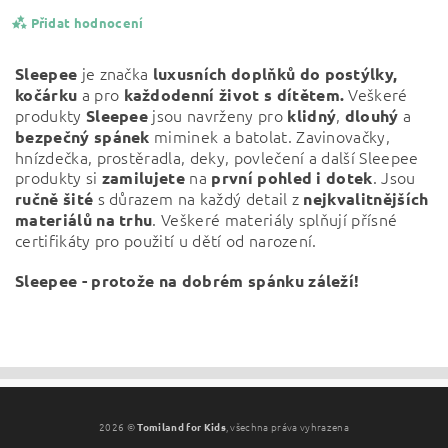
Přidat hodnocení
je značka
Sleepee
luxusních doplňků do postýlky,
a pro
Veškeré
kočárku
každodenní život s dítětem.
produkty
jsou navrženy pro
,
a
Sleepee
klidný
dlouhý
miminek a batolat. Zavinovačky,
bezpečný
spánek
hnízdečka, prostěradla, deky, povlečení a další Sleepee
produkty si
na
. Jsou
zamilujete
první pohled i dotek
s důrazem na každý detail z
ručně šité
nejkvalitnějších
. Veškeré materiály splňují přísné
materiálů na trhu
certifikáty pro použití u dětí od narození.
Sleepee - protože na dobrém spánku záleží!
Vložením hodnocení souhlasíte s
podmínkami ochrany
osobních údajů
2026 ©
Tomiland for Kids
, všechna práva vyhrazena