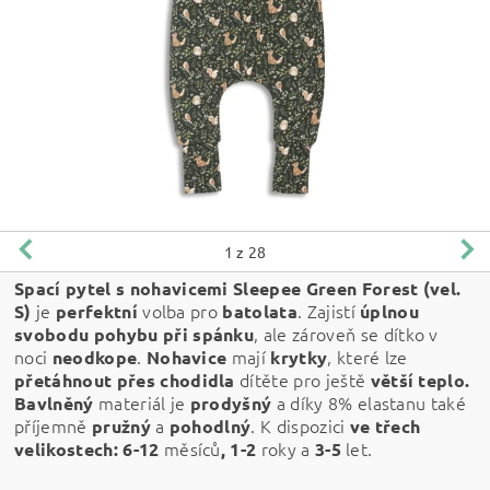
1
z 28
Spací pytel s nohavicemi Sleepee
Green Forest
(vel.
je
volba pro
. Zajistí
S)
perfektní
batolata
úplnou
, ale zároveň se dítko v
svobodu pohybu při spánku
noci
.
mají
, které lze
neodkope
Nohavice
krytky
dítěte pro ještě
přetáhnout přes chodidla
větší teplo.
materiál je
a díky 8% elastanu také
Bavlněný
prodyšný
příjemně
a
. K dispozici
pružný
pohodlný
ve třech
měsíců
roky a
let.
velikostech: 6-12
,
1-2
3-5