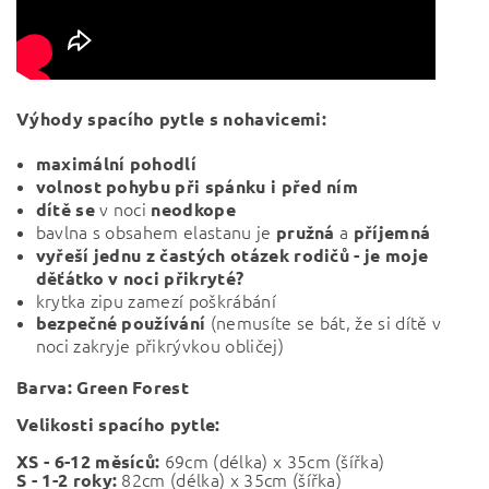
Výhody spacího pytle s nohavicemi:
maximální pohodlí
volnost pohybu při spánku i před ním
v noci
dítě se
neodkope
bavlna s obsahem elastanu je
a
pružná
příjemná
vyřeší jednu z častých otázek rodičů - je moje
děťátko v noci přikryté?
krytka zipu zamezí poškrábání
(nemusíte se bát, že si dítě v
bezpečné používání
noci zakryje přikrývkou obličej)
Barva:
Green Forest
Velikosti spacího pytle:
69cm (délka) x 35cm (šířka)
XS - 6-12 měsíců:
82cm (
délka) x 35cm (šířka)
S - 1-2 roky: