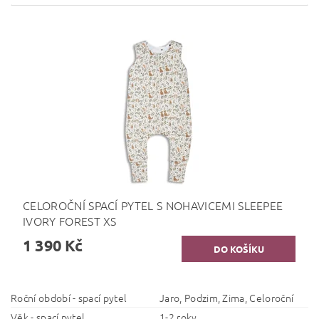
CELOROČNÍ SPACÍ PYTEL S NOHAVICEMI SLEEPEE
IVORY FOREST XS
1 390 Kč
Roční období - spací pytel
Jaro, Podzim, Zima, Celoroční
Věk - spací pytel
1-2 roky