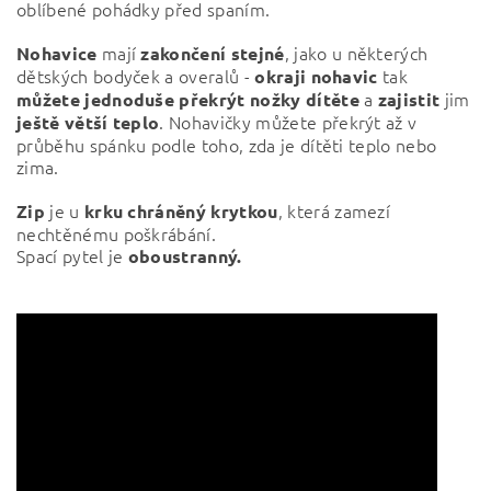
oblíbené pohádky před spaním.
mají
, jako u některých
Nohavice
zakončení
stejné
dětských bodyček a overalů -
tak
okraji nohavic
a
jim
můžete jednoduše překrýt nožky dítěte
zajistit
. Nohavičky můžete překrýt až v
ještě větší
teplo
průběhu spánku podle toho, zda je dítěti teplo nebo
zima.
je u
, která zamezí
Zip
krku chráněný krytkou
nechtěnému pošk
rábání.
Spací pytel je
oboustranný.