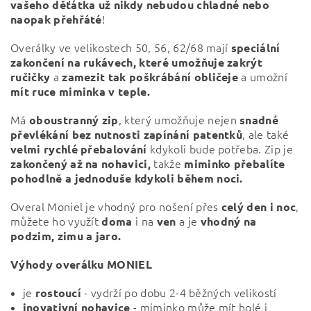
vašeho děťátka už nikdy nebudou chladné nebo
!
naopak přehřáté
Overálky ve velikostech 50, 56, 62/68 mají
speciální
zakončení na rukávech, které umožňuje zakrýt
a
a umožní
ručičky
zamezit tak poškrábání obličeje
mít ruce miminka v teple.
Má
, který umožňuje nejen
oboustranný zip
snadné
, ale také
převlékání bez nutnosti zapínání patentků
kdykoli bude potřeba. Zip je
velmi rychlé přebalování
takže
zakončený až na nohavici,
miminko přebalíte
pohodlně a jednoduše kdykoli během noci.
Overal Moniel je vhodný pro nošení přes
,
celý den i noc
můžete ho využít
i na
a je
doma
ven
vhodný na
podzim, zimu a jaro.
Výhody overálku MONIEL
je
- vydrží po dobu 2-4 běžných velikostí
rostoucí
- miminko může mít holé i
inovativní nohavice