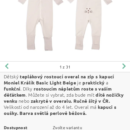
1
z 31
Dětský
teplákový
rostoucí overal na zip s kapucí
je
a
Moniel Králík Basic Light Beige
praktický
. Díky
funkční
rostoucím nápletům
roste s vaším
. Můžete si vybrat, zda bude mít
děťátkem
dítě nožičky
nebo
venku
zakryté v overalu.
Ručně šitý v ČR.
Velikosti od narození až do 4 let. Overal má
kapuci s
oušky. Barva světlá perlově béžová.
Dostupnost
Zvolte variantu