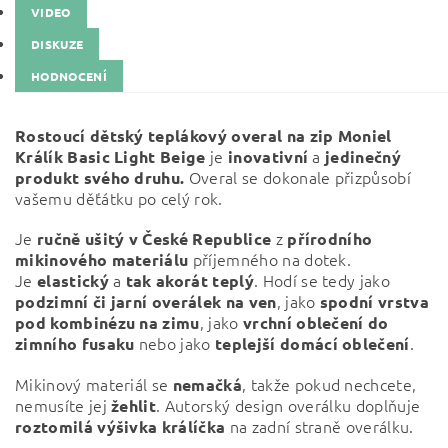
VIDEO
DISKUZE
HODNOCENÍ
Rostoucí dětský teplákový overal na zip
Moniel
je
a
Králík Basic Light Beige
inovativní
jedinečný
Overal se dokonale přizpůsobí
produkt svého druhu.
vašemu děťátku po celý rok.
Je
z
ručně ušitý v České Republice
přírodního
příjemného na dotek.
mikinového materiálu
Je
a
. Hodí se tedy jako
elastický
tak akorát teplý
, jako
podzimní či jarní overálek na ven
spodní vrstva
, jako
pod kombinézu na zimu
vrchní oblečení do
nebo jako
.
zimního fusaku
teplejší domácí oblečení
Mikinový materiál se
, takže pokud nechcete,
nemačká
nemusíte jej
. Autorský design overálku doplňuje
žehlit
na zadní straně overálku.
roztomilá výšivka králíčka