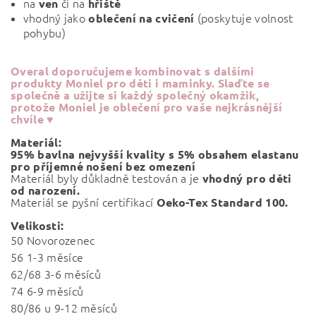
na
či na
ven
hřiště
vhodný jako
(poskytuje volnost
oblečení na cvičení
pohybu)
Overal doporučujeme kombinovat s dalšími
produkty Moniel pro děti i maminky. Slaďte se
společně a užijte si každý společný okamžik,
protože Moniel je oblečení pro vaše nejkrásnější
chvíle ♥
Materiál:
95% bavlna nejvyšší kvality s 5% obsahem elastanu
pro příjemné nošení bez omezení
Materiál byly důkladně testován a je
vhodný pro děti
od narození.
Materiál se pyšní certifikací
Oeko-Tex Standard 100.
Velikosti:
50 Novorozenec
56 1-3 měsíce
62/68 3-6 měsíců
74 6-9 měsíců
80/86 u 9-12 měsíců