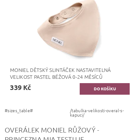
MONIEL DĚTSKÝ SLINTÁČEK NASTAVITELNÁ
VELIKOST PASTEL BÉŽOVÁ 0-24 MĚSÍCŮ
339 Kč
#sizes_table#
/tabulka-velikosti-overal-s-
kapuci/
OVERÁLEK MONIEL RŮŽOVÝ -
PRINCEZNA MIA TESTUJE