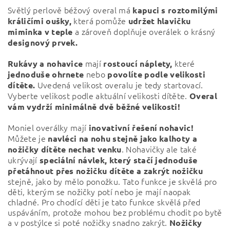
Světlý perlově béžový overal má
kapuci s roztomilými
která pomůže
králičími oušky,
udržet hlavičku
a zároveň doplňuje overálek o krásný
miminka v teple
designový prvek.
mají
které
Rukávy a nohavice
rostoucí náplety,
nebo
jednoduše ohrnete
povolíte podle velikosti
Uvedená velikost overalu je tedy startovací.
dítěte.
Vyberte velikost podle aktuální velikosti dítěte.
Overal
vám vydrží minimálně dvě běžné velikosti!
Moniel overálky mají
inovativní řešení nohavic!
Můžete je
navléci na nohu stejně jako kalhoty a
. Nohavičky ale také
nožičky dítěte nechat venku
ukrývají
speciální návlek, který stačí jednoduše
přetáhnout přes nožičku dítěte a zakrýt nožičku
stejně, jako by mělo ponožku. Tato funkce je skvělá pro
děti, kterým se nožičky potí nebo je mají naopak
chladné. Pro chodící děti je tato funkce skvělá před
uspáváním, protože mohou bez problému chodit po bytě
a v postýlce si poté nožičky snadno zakrýt.
Nožičky