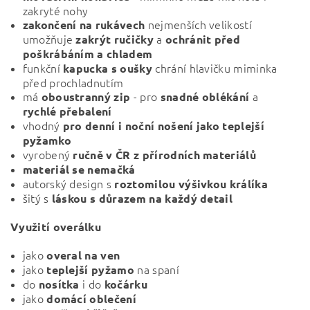
zakryté nohy
nejmenších velikostí
zakončení na rukávech
umožňuje
a
zakrýt ručičky
ochránit před
poškrábáním a chladem
funkční
chrání hlavičku miminka
kapucka s oušky
před prochladnutím
má
- pro
a
oboustranný zip
snadné oblékání
rychlé přebalení
vhodný
pro denní i noční nošení jako teplejší
pyžamko
vyrobený
ručně v ČR z přírodních materiálů
materiál se nemačká
autorský design s
roztomilou výšivkou králíka
šitý s
láskou s důrazem na každý detail
Využití overálku
jako
overal na ven
jako
na spaní
teplejší
pyžamo
do
i do
nosítka
kočárku
jako
domácí
oblečení