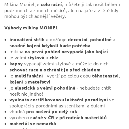
Mikina Moniel je
, můžete ji tak nosit během
celoroční
podzimních a zimních měsíců, ale i na jaře a v létě kdy
mohou být chladnější večery.
Výhody mikiny MONIEL
umožňuje
,
a
inovativní střih
decentní
pohodlné
snadné kojení kdykoli bude potřeba
mikina
na první pohled nevypadá jako kojící
je velmi
a
!
stylová
chic
vypadají velmi stylově a můžete do nich
kapsy
schovat ruce a ochránit je před chladem
je
- vydrží po celou dobu
,
multifunkční
těhotenství
a
kojení
mateřství
je
a
- nebudete chtít
elastická
velmi pohodlná
nosit nic jiného!
ve
vyvinuta certifikovanou laktační poradkyní
spolupráci s porodními asistentkami a dulami
vhodná
pro nošení po celý rok
vyrobená
ručně v ČR z přírodních materiálů
materiál se nemačká