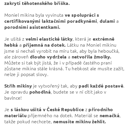
zakrytí těhotenského bříška.
Moniel mikina byla vyvinuta
ve spolupráci s
,
a
certifikovanými laktačními poradkyněmi
dulami
porodními asistentkami.
Je ušitá z
, která je
velmi elastické látky
extrémně
a
Látku na Moniel mikinu
hebká
příjemná na dotek.
jsme si nechali vyrobit na míru tak, aby byla heboučká,
ale zároveň
a
dlouho vydržela
netvořila žmolky.
Můžete si tak být jistá, že i v případě častého praní
zůstane mikina stále krásná. Tu hebkost ale musíte zažít,
nelze ji popsat slovy.
je vytvořený tak, aby
.
Střih mikiny
padl každé postavě
Je opravdu
, budete se v ní cítit jako v
pohodlná
bavlnce!
Je
z
s láskou ušitá v České Republice
přírodního
příjemného na dotek. Materiál se
,
materiálu
nemačká
takže pokud nechcete,
nemusíte mikinu žehlit.