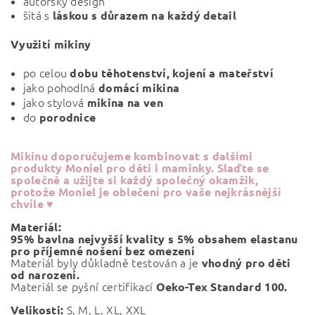
autorský design
šitá s
láskou s důrazem na každý detail
Využití mikiny
po celou
dobu
těhotenství, kojení a mateřství
jako pohodlná
domácí mikina
jako stylová
mikina na ven
do
porodnice
Mikinu doporučujeme kombinovat s dalšími
produkty Moniel pro děti i maminky. Slaďte se
společně a užijte si každý společný okamžik,
protože Moniel je oblečení pro vaše nejkrásnější
chvíle ♥
Materiál:
95% bavlna nejvyšší kvality s 5% obsahem elastanu
pro příjemné nošení bez omezení
Materiál byly důkladně testován a je
vhodný pro děti
od narození.
Materiál se pyšní certifikací
Oeko-Tex Standard 100.
S, M, L, XL, XXL
Velikosti: