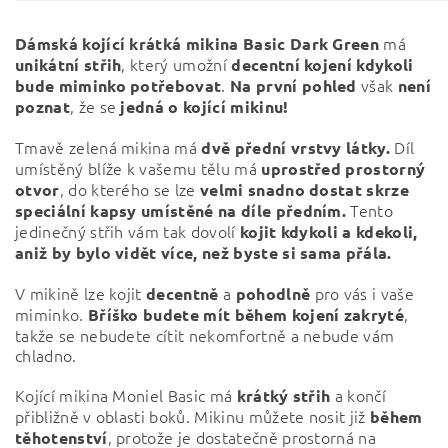
má
Dámská kojící krátká mikina Basic Dark Green
, který umožní
unikátní střih
decentní kojení kdykoli
.
však
bude miminko potřebovat
Na první pohled
není
, že se
poznat
jedná
o kojící mikinu!
Tmavě zelená mikina má
Díl
dvě přední vrstvy látky.
umístěný blíže k vašemu tělu má
uprostřed prostorný
, do kterého se lze
otvor
velmi snadno dostat skrze
Tento
speciální kapsy umístěné na díle předním.
jedinečný střih vám tak dovolí
kojit kdykoli a kdekoli,
aniž by bylo vidět více, než byste si sama přála.
V mikině lze kojit
a
pro vás i vaše
decentně
pohodlně
miminko.
,
Bříško budete mít během kojení zakryté
takže se nebudete cítit nekomfortně a nebude vám
chladno.
Kojící mikina Moniel Basic má
a končí
krátký střih
přibližně v oblasti boků. Mikinu můžete nosit již
během
, protože je dostatečně prostorná na
těhotenství