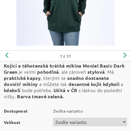
1
z 31
Kojící a těhotenská krátká mikina Moniel
Basic Dark
je velmi
, ale zároveň
. Má
Green
pohodlná
stylová
, kterými se
praktické
kapsy
snadno dostanete
a můžete tak
a
dovnitř mikiny
decentně kojit kdykoli
bude potřeba.
s láskou do poslední
kdekoli
Ušitá v ČR
nitky.
Barva tmavě zelená.
Dostupnost
Zvolte variantu
Velikost