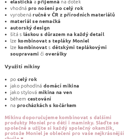
a
na dotek
elastická
příjemná
vhodná
pro nošení po celý rok
vyrobená
ručně v ČR z přírodních materiálů
materiál se nemačká
autorský
design
šitá s
láskou s důrazem na každý detail
lze
kombinovat s tepláky Moniel
lze
s
kombinovat
dětskými teplákovými
či
soupravami
overálky
Využití mikiny
po
celý rok
jako pohodlná
domácí mikina
jako stylová
mikina na ven
během
cestování
na
procházkách s kočárkem
Mikinu doporučujeme kombinovat s dalšími
produkty Moniel pro děti i maminky. Slaďte se
společně a užijte si každý společný okamžik,
protože Moniel je oblečení pro vaše nejkrásnější
chvíle ♥