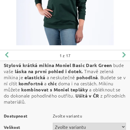
1
z 17
bude
Stylová krátká mikina Moniel Basic Dark Green
vaše
Tmavě zelená
láska na první pohled i dotek.
mikina je
a neskutečně
. Budete se v
elastická
pohodlná
ní cítit
a
doma i na cestách. Mikinu
komfortně
chic
můžete
a obléknout se
kombinovat s Moniel tepláky
do dokonale pohodlného outfitu.
z přírodních
Ušitá v ČR
materiálů.
Dostupnost
Zvolte variantu
Velikost