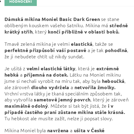
HODNOCENÍ
se stane
Dámská mikina Moniel Basic Dark Green
oblíbeným kouskem vašeho šatníku. Mikina má
středně
, který
krátký střih
končí přibližně v oblasti boků.
Tmavě zelená mikina je velmi
, takže se
elastická
a je tak
,
perfektně přizpůsobí vaší postavě
pohodlná
že ji nebudete chtít už nikdy sundat.
Je ušitá z
, která je
velmi elastické látky
extrémně
a
Látku na Moniel mikinu
hebká
příjemná na dotek.
jsme si nechali vyrobit na míru tak, aby byla
,
heboučká
ale zároveň
a
dlouho vydržela
netvořila žmolky.
Vrchní vrstva látky je tkaná speciálním způsobem tak,
aby vytvořila
, který je zároveň
sametově jemný povrch
. Můžete si tak být jistá, že
maximálně odolný
i v
případě častého praní zůstane mikina stále krásná.
Tu hebkost ale musíte zažít, nelze ji popsat slovy.
Mikina Moniel byla
a
navržena
ušita v České