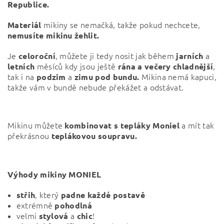
Republice.
mikiny se nemačká, takže pokud nechcete,
Materiál
nemusíte mikinu žehlit.
Je
, můžete ji tedy nosit jak během
a
celoroční
jarních
měsíců kdy jsou ještě
,
letních
rána a večery chladnější
tak i na
a
Mikina nemá kapuci,
podzim
zimu pod bundu.
takže vám v bundě nebude překážet a odstávat.
Mikinu můžete
a mít tak
kombinovat
s tepláky Moniel
překrásnou
teplákovou soupravu.
Výhody mikiny MONIEL
, který
střih
padne každé postavě
extrémně
pohodlná
velmi
a
!
stylová
chic