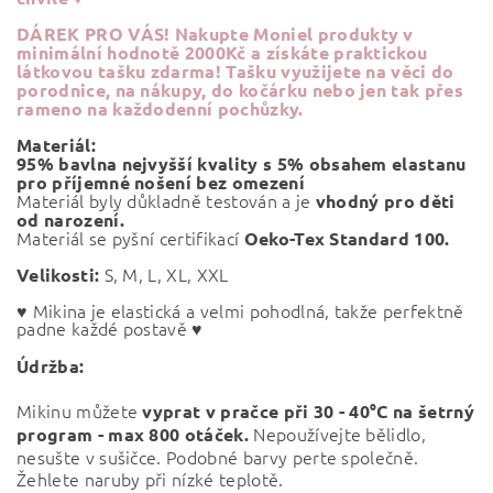
DÁREK PRO VÁS!
Nakupte Moniel produkty v
minimální hodnotě 2000Kč a získáte praktickou
látkovou tašku zdarma! Tašku využijete na věci do
porodnice, na nákupy, do kočárku nebo jen tak přes
rameno na každodenní pochůzky.
Materiál:
95% bavlna nejvyšší kvality s 5% obsahem elastanu
pro příjemné nošení bez omezení
Materiál byly důkladně testován a je
vhodný pro děti
od narození.
Materiál se pyšní certifikací
Oeko-Tex Standard 100.
S, M, L, XL, XXL
Velikosti:
♥ Mikina je elastická a velmi pohodlná, takže perfektně
padne každé postavě ♥
Údržba:
Mikinu můžete
vyprat v pračce při
30 - 40°C na šetrný
Nepoužívejte bělidlo,
program - max 800 otáček.
nesušte v sušičce. Podobné barvy perte společně.
Žehlete naruby při nízké teplotě.