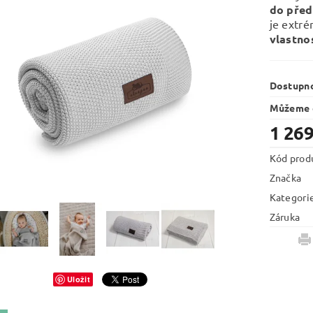
do před
je extr
vlastnos
Dostupn
Můžeme d
1 269
Kód prod
Značka
Kategori
Záruka
Uložit