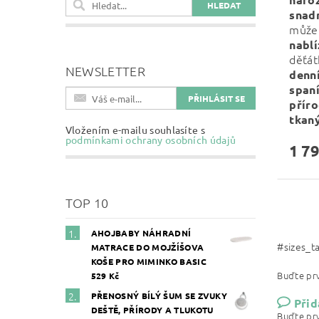
snad
může
nablí
děťá
NEWSLETTER
denn
span
přír
tkaný
Vložením e-mailu souhlasíte s
podmínkami ochrany osobních údajů
1 79
TOP 10
AHOJBABY NÁHRADNÍ
#sizes_t
MATRACE DO MOJŽÍŠOVA
KOŠE PRO MIMINKO BASIC
Buďte prv
529 Kč
PŘENOSNÝ BÍLÝ ŠUM SE ZVUKY
Přid
DEŠTĚ, PŘÍRODY A TLUKOTU
Buďte prv