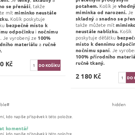
Košík je
, takže
potahem.
vhodný
no se přenáší
Je
te mít
miminka od narození.
miminko neustále
a
Košík poskytuje
skladný
snadno se přen
zku.
takže můžete mít
tku
mimink
bezpečné místo k
Košík
i
neustále nablízku.
ímu odpočinku
nočnímu
poskytuje děťátku
. Je vyrobený ze
bezpeč
í
100%
a
místo k dennímu odpoči
odního materiálu
ručně
. Je vyrobe
nočnímu
spaní
.
100% přírodního materiá
0 Kč
ručně tkaný.
2 180 Kč
able#
hidden
ní, kdo napíše příspěvek k této položce.
at komentář
ní, kdo napíše příspěvek k této položce.