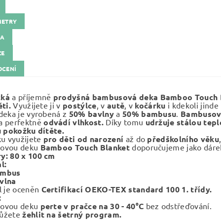
METRY
KA
ZE
CENÍ
čká
a příjemně
prodyšná bambusová deka
Bamboo Touch 
ti.
Využijete ji v
postýlce
, v
autě
, v
kočárku
i kdekoli jind
deka je vyrobená z
50% bavlny
a
50% bambusu
.
Bambusov
a perfektně
odvádí vlhkost.
Díky tomu
udržuje stálou tepl
u pokožku dítěte.
ku využijete
pro děti od narození
až do
předškolního věku
ovou deku
Bamboo Touch Blanket
doporučujeme jako dárek
y: 80 x 100 cm
l:
ambus
vlna
l je oceněn
Certifikací OEKO-TEX standard 100 1. třídy.
:
ovou deku
perte v pračce na 30 - 40°C
bez odstřeďování.
ůžete
žehlit na šetrný program.