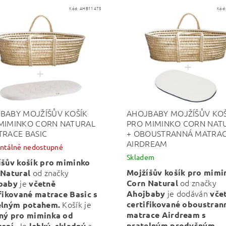
Kód:
AHB11475
Kód
BABY MOJŽÍŠŮV KOŠÍK
AHOJBABY MOJŽÍŠŮV KOŠ
MIMINKO CORN NATURAL
PRO MIMINKO CORN NAT
TRACE BASIC
+ OBOUSTRANNÁ MATRA
AIRDREAM
tálně nedostupné
Skladem
íšův košík pro miminko
od značky
Mojžíšův košík pro mimi
 Natural
od značky
je
Corn Natural
baby
včetně
je dodáván
Ahojbaby
vče
fikované matrace Basic s
Košík je
certifikované oboustran
elným potahem.
matrace Airdream s
ný pro miminka od
Je
,
a
pratelným prodyšným
ení.
lehký
skladný