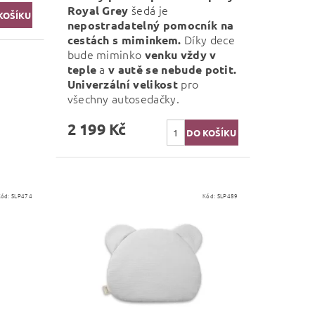
šedá je
Royal Grey
nepostradatelný pomocník
na
Díky dece
cestách s miminkem.
bude miminko
venku vždy v
a
teple
v
autě se nebude potit.
pro
Univerzální velikost
všechny autosedačky.
2 199 Kč
Kód:
SLP474
Kód:
SLP489