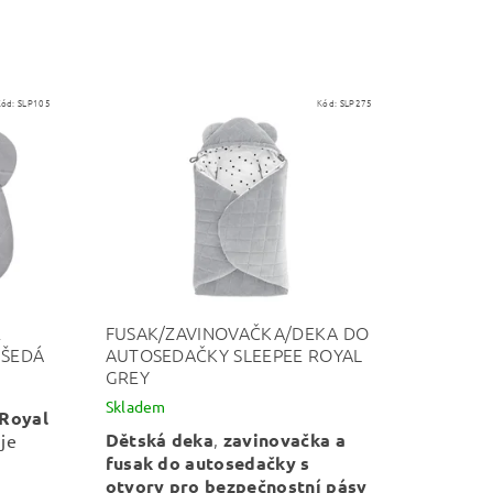
Kód:
SLP105
Kód:
SLP275
E
FUSAK/ZAVINOVAČKA/DEKA DO
 ŠEDÁ
AUTOSEDAČKY SLEEPEE ROYAL
GREY
Skladem
 Royal
,
Dětská deka
zavinovačka a
je
fusak
do autosedačky s
otvory pro bezpečnostní pásy