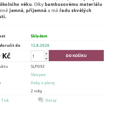
školního věku
. Díky
bambusovému materiálu
émně
jemná
,
příjemná
a má
řadu skvělých
tí.
ost
Skladem
oručit do
12.8.2026
 Kč
uktu
SLP092
Sleepee
e
Deky a pleny
2 roky
Tisk
Dotaz