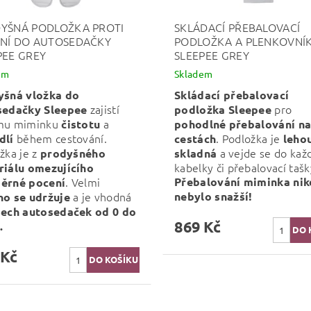
YŠNÁ PODLOŽKA PROTI
SKLÁDACÍ PŘEBALOVACÍ
NÍ DO AUTOSEDAČKY
PODLOŽKA A PLENKOVNÍ
PEE GREY
SLEEPEE GREY
em
Skladem
yšná vložka do
Skládací přebalovací
zajistí
pro
sedačky Sleepee
podložka Sleepee
mu miminku
a
čistotu
pohodlné
přebalování n
během cestování.
. Podložka je
dlí
cestách
leho
žka je z
a vejde se do kaž
prodyšného
skladná
kabelky či přebalovací tašk
riálu
omezujícího
. Velmi
Přebalování miminka nik
ěrné pocení
a je vhodná
nebylo snažší!
no se udržuje
šech autosedaček od 0 do
869 Kč
.
 Kč