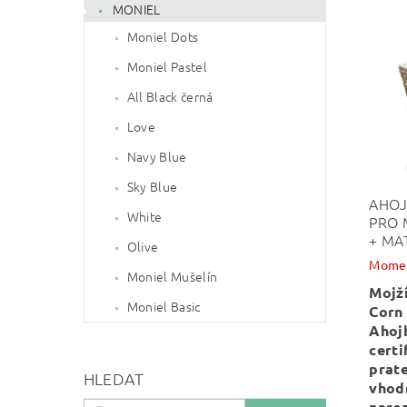
MONIEL
Moniel Dots
Moniel Pastel
All Black černá
Love
Navy Blue
Sky Blue
AHOJ
White
PRO 
+ MA
Olive
Momen
Moniel Mušelín
Mojž
Moniel Basic
Corn
Ahoj
certi
prat
HLEDAT
vhod
naroz