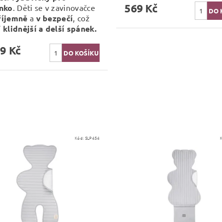
569 Kč
nko
. Děti se v zavinovačce
říjemně
a
v bezpečí
, což
í
klidnější a delší spánek.
9 Kč
Kód:
SLP454