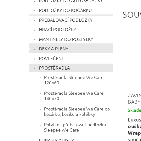
PODLOŽKY DO AUTOSEDAČKY
PODLOŽKY DO KOČÁRKU
SOU
PŘEBALOVACÍ PODLOŽKY
HRACÍ PODLOŽKY
MANTINELY DO POSTÝLKY
DEKY A PLENY
POVLEČENÍ
PROSTĚRADLA
Prostěradla Sleepee We Care
120x60
Prostěradla Sleepee We Care
ZAVI
140x70
BABY
Prostěradla Sleepee We Care do
Sklad
kočárku, košíku a kolébky
Luxu
Potah na přebalovací podložku
oušk
Sleepee We Care
Wrap
součá
KLIPY NA DUDLÍK