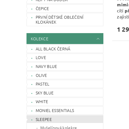
mimi
ČEPICE
cítí
p
zajist
PRVNÍ DĚTSKÉ OBLEČENÍ
KLOKÁNEK
1 29
KOLEKCE
ALL BLACK ČERNÁ
LOVE
NAVY BLUE
OLIVE
PASTEL
SKY BLUE
WHITE
MONIEL ESSENTIALS
SLEEPEE
Mušelínová kolekce