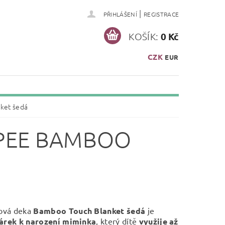
|
PŘIHLÁŠENÍ
REGISTRACE
KOŠÍK:
0 Kč
CZK
EUR
ket šedá
PEE BAMBOO
ová deka
Bamboo Touch Blanket šedá
je
árek k narození miminka
, který dítě
využije až