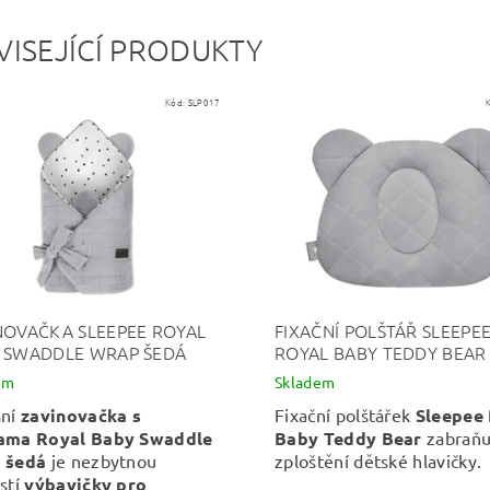
VISEJÍCÍ PRODUKTY
Kód:
SLP017
NOVAČKA SLEEPEE ROYAL
FIXAČNÍ POLŠTÁŘ SLEEPE
 SWADDLE WRAP ŠEDÁ
ROYAL BABY TEDDY BEAR
em
Skladem
sní
zavinovačka s
Fixační polštářek
Sleepee
ama Royal Baby Swaddle
Baby Teddy Bear
zabraňu
 šedá
je nezbytnou
zploštění dětské hlavičky.
stí
výbavičky pro