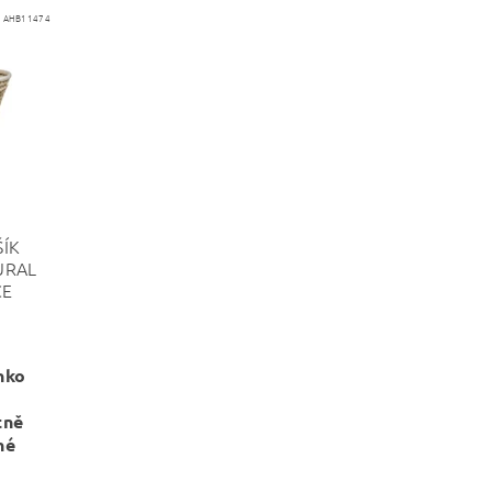
:
AHB11474
ÍK
URAL
CE
nko
tně
né