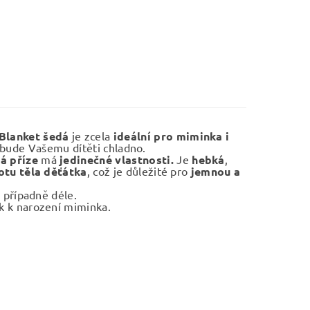
Blanket šedá
je zcela
ideální pro miminka i
e bude Vašemu dítěti chladno.
á příze
má
jedinečné vlastnosti.
Je
hebká
,
otu těla děťátka
, což je důležité pro
jemnou a
, případně déle.
 k narození miminka.