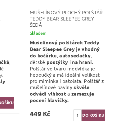
MUŠELÍNOVÝ PLOCHÝ POLŠTÁŘ
K
TEDDY BEAR SLEEPEE GREY
ŠEDÁ
Skladem
Mušelínový polštářek Teddy
Bear Sleepee Grey
je
vhodný
a
do kočárku
,
autosedačky
,
,
učká
dětské
postýlky
i
na hraní
.
dé
Polštář ve tvaru medvídka je
y.
heboučký a má ideální velikost
pro miminka i batolata.
Polštář z
dy
mušelínové bavlny
skvěle
odvádí vlhkost
a
zamezuje
pocení hlavičky.
449 Kč