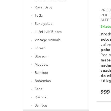
Royal Baby
PROD
POCE
Tečky
SLEE
Eukalyptus
Sklad
Luční kvítí Bloom
Prod
auto
Vintage Animals
vaše
Forest
poho
Podlo
Blossom
mate
Meadow
nadm
snad
Bamboo
do v
18 kg
Bohemian
Šedá
999
Růžová
Bambus