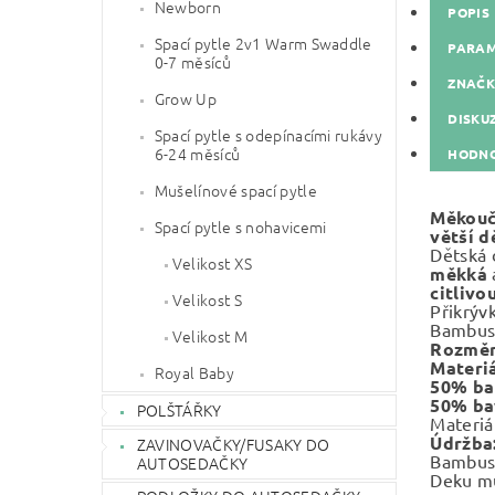
Newborn
POPIS
Spací pytle 2v1 Warm Swaddle
PARA
0-7 měsíců
ZNAČ
Grow Up
DISKU
Spací pytle s odepínacími rukávy
6-24 měsíců
HODNO
Mušelínové spací pytle
Měkou
Spací pytle s nohavicemi
větší dě
Dětská 
Velikost XS
měkká
citlivo
Velikost S
Přikrýv
Bambus
Velikost M
Rozměr
Materiá
Royal Baby
50% b
50% ba
POLŠTÁŘKY
Materiá
Údržba
ZAVINOVAČKY/FUSAKY DO
Bambus
AUTOSEDAČKY
Deku m