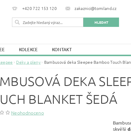
+420 722 153 120
zakaznici@tomiland.cz
EE
KOLEKCE
KONTAKT
leepee
Deky a pleny
Bambusová deka Sleepee Bamboo Touch Blan
MBUSOVÁ DEKA SLEE
UCH BLANKET ŠEDÁ
Neohodnoceno
Bambus
skvělý
d