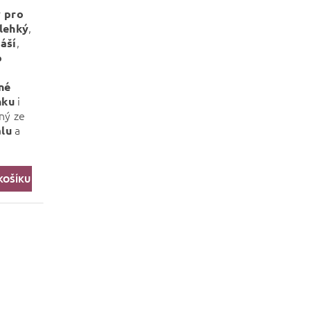
 pro
,
lehký
,
áší
o
né
i
nku
ný ze
a
lu