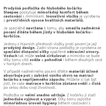
Prodyšná podložka do hlubokého kočárku
poskytuje
Sleepee
mimořádný komfort během
s miminkem.
je vyrobena
cestování
Inovativní vložka
z
prvotřídních vysoce kvalitních materiálů.
Je speciálně
k tomu, aby
navržena
omezila nadměrné
pocení dítěte během jízdy v hlubokém kočárku -
korbičce.
Jednou z hlavních předností vložky proti pocení je její
. Zadní strana podložky je vyrobena ze
prodyšný design
opatřené
speciální distanční síťky
větracími otvory.
tak může
a miminko se bude
Vzduch
volně cirkulovat
díky tomu cítit
a
i během dlouhých cest
svěže
pohodlně
v horkých dnech.
V případě nadměrného pocení dítěte
materiál účinně
a
absorbuje pot
zabrání vzniku skvrn na matraci
. Můžete si tak být
kočárku a nepříjemného zápachu
jistí, že vaše
a
matrace v korbičce zůstane svěží
čistá
po celou dobu svojí životnosti.
Podložka se
. Z kočárku ji stačí
velmi snadno udržuje
. Díky tomu zajistíte
jednoduše vyjmout a vyprat
během cestování s
mimořádnou úroveň hygieny