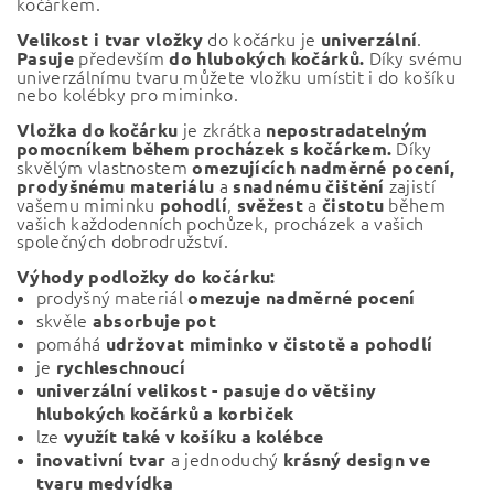
kočárkem.
do kočárku je
.
Velikost i tvar
vložky
univerzální
především
Díky svému
Pasuje
do hlubokých kočárků.
univerzálnímu tvaru můžete vložku umístit i do košíku
nebo kolébky pro miminko.
je zkrátka
Vložka do kočárku
nepostradatelným
Díky
pomocníkem během procházek s kočárkem.
skvělým vlastnostem
omezujících nadměrné pocení,
a
zajistí
prodyšnému materiálu
snadnému čištění
vašemu miminku
,
a
během
pohodlí
svěžest
čistotu
vašich každodenních pochůzek, procházek a vašich
společných dobrodružství.
Výhody podložky do kočárku:
prodyšný materiál
omezuje nadměrné pocení
skvěle
absorbuje pot
pomáhá
udržovat miminko v čistotě a pohodlí
je
rychleschnoucí
univerzální velikost - pasuje do většiny
hlubokých kočárků a korbiček
lze
využít také v košíku a kolébce
a jednoduchý
inovativní tvar
krásný design ve
tvaru medvídka