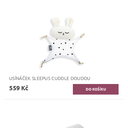
USÍNÁČEK SLEEPUS CUDDLE DOUDOU
559 Kč