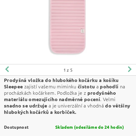
1
z 5
Prodyšná vložka do hlubokého kočárku a košíku
zajistí vašemu miminku
a
na
Sleepee
čistotu
pohodlí
procházkách kočárkem. Podložka je z
prodyšného
. Velmi
materiálu
omezujícího nadměrné pocení
a je univerzální a vhodná
snadno se udržuje
do většiny
hlubokých kočárků a korbiček.
Dostupnost
Skladem (odesíláme do 24 hodin)