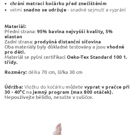
chrání matraci kočárku před znečištěním
velmi
- snadné sejmutí a vyprání
snadno se udržuje
Materiál:
Přední strana:
95% bavlna nejvyšší kvality, 5%
elastan
Zadní strana:
prodyšná
distanční síťovina
Oba materiály byly důkladně testovány a jsou
vhodné
pro děti.
Materiál se pyšní certifikací
Oeko-Tex Standard 100 1.
třídy.
délka
Rozměry:
70 cm, šířka 30 cm
Vložku do kočárku
Údržba:
můžete
vyprat v pračce při
30 - 40°C
na
jemný program (max 800 otáček).
Nepoužívejte bělidlo, nesušte v sušičce.