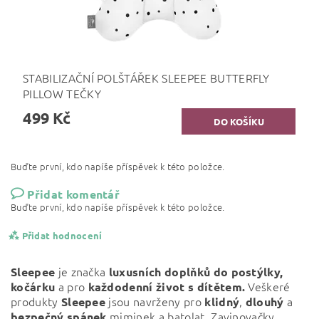
STABILIZAČNÍ POLŠTÁŘEK SLEEPEE BUTTERFLY
PILLOW TEČKY
499 Kč
Buďte první, kdo napíše příspěvek k této položce.
Přidat komentář
Buďte první, kdo napíše příspěvek k této položce.
Přidat hodnocení
je značka
Sleepee
luxusních doplňků do postýlky,
a pro
Veškeré
kočárku
každodenní život s dítětem.
produkty
jsou navrženy pro
,
a
Sleepee
klidný
dlouhý
miminek a batolat. Zavinovačky,
bezpečný
spánek