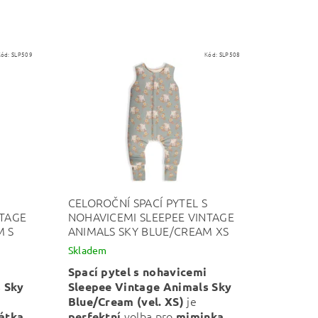
Kód:
SLP509
Kód:
SLP508
CELOROČNÍ SPACÍ PYTEL S
NTAGE
NOHAVICEMI SLEEPEE VINTAGE
M S
ANIMALS SKY BLUE/CREAM XS
Skladem
Spací pytel s nohavicemi
 Sky
Sleepee Vintage Animals Sky
je
Blue/Cream (vel. XS)
.
volba pro
.
átka
perfektní
miminka