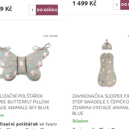
1 499 Kč
9 Kč
Kód:
SLP498
ILIZAČNÍ POLŠTÁŘEK
ZAVINOVAČKA SLEEPEE FI
PEE BUTTERFLY PILLOW
STEP SWADDLE S ČEPIČK
AGE ANIMALS SKY BLUE
ZDARMA VINTAGE ANIMAL
BLUE
em
Skladem
lizační polštářek
ve tvaru