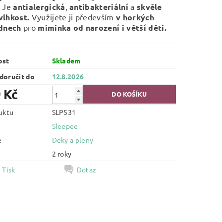
.
Je
antialergická
,
antibakteriální
a
skvěle
vlhkost.
Využijete ji především
v horkých
 dnech
pro
miminka od narození i větší děti.
ost
Skladem
oručit do
12.8.2026
 Kč
uktu
SLP531
Sleepee
e
Deky a pleny
2 roky
Tisk
Dotaz