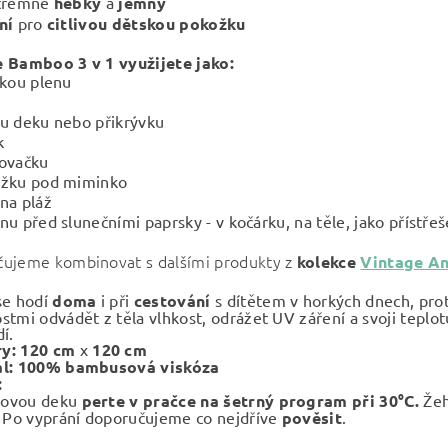
xtrémně
hebký
a
jemný
lní
pro
citlivou dětskou pokožku
 Bamboo 3 v 1 využijete jako:
ckou plenu
u deku nebo přikrývku
k
ovačku
ožku pod miminko
na pláž
nu před slunečními paprsky - v kočárku, na těle, jako přístře
ujeme kombinovat s dalšími produkty z
kolekce
Vintage A
se hodí
doma
i při
cestování
s dítětem v horkých dnech, pro
tmi odvádět z těla vlhkost, odrážet UV záření a svoji teplotu
í.
y: 120 cm
x
120 cm
ál: 100% bambusová viskóza
:
ovou deku
perte v pračce na šetrný program při 30°C.
Žeh
.
Po vyprání doporučujeme co nejdříve
pověsit
.