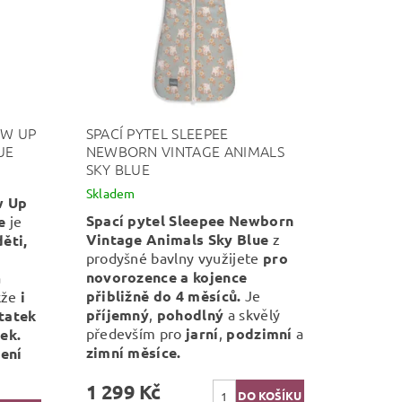
OW UP
SPACÍ PYTEL SLEEPEE
UE
NEWBORN VINTAGE ANIMALS
SKY BLUE
Skladem
w Up
Spací pytel Sleepee Newborn
e
je
Vintage Animals Sky Blue
z
ěti,
prodyšné bavlny využijete
pro
novorozence a kojence
a
přibližně do 4 měsíců.
Je
kže
i
příjemný
,
pohodlný
a skvělý
tatek
především pro
jarní
,
podzimní
a
ek.
zimní měsíce.
ení
1 299 Kč