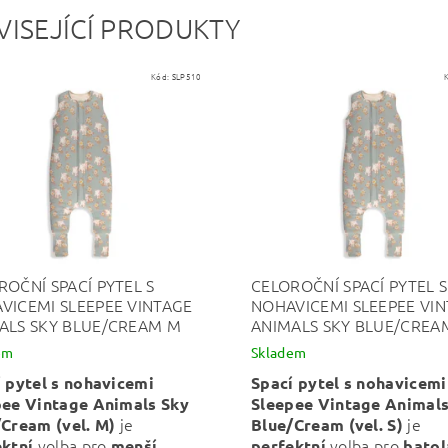
VISEJÍCÍ PRODUKTY
Kód:
SLP510
ROČNÍ SPACÍ PYTEL S
CELOROČNÍ SPACÍ PYTEL S
VICEMI SLEEPEE VINTAGE
NOHAVICEMI SLEEPEE VI
ALS SKY BLUE/CREAM M
ANIMALS SKY BLUE/CREA
em
Skladem
 pytel s nohavicemi
Spací pytel s nohavicemi
pee Vintage Animals Sky
Sleepee Vintage Animals
je
je
/Cream (vel. M)
Blue/Cream (vel. S)
volba pro
volba pro
ektní
menší
perfektní
batol