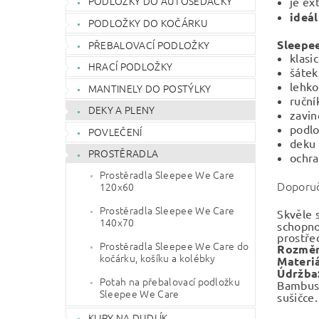
PODLOŽKY DO AUTOSEDAČKY
je e
ideá
PODLOŽKY DO KOČÁRKU
Sleepee
PŘEBALOVACÍ PODLOŽKY
klasi
HRACÍ PODLOŽKY
šátek
lehko
MANTINELY DO POSTÝLKY
ruční
DEKY A PLENY
zavin
podl
POVLEČENÍ
deku 
PROSTĚRADLA
ochra
Prostěradla Sleepee We Care
Doporuč
120x60
Prostěradla Sleepee We Care
Skvěle 
140x70
schopnos
prostřed
Prostěradla Sleepee We Care do
Rozměr
kočárku, košíku a kolébky
Materi
Údržba
Potah na přebalovací podložku
Bambus
Sleepee We Care
sušičce
KLIPY NA DUDLÍK