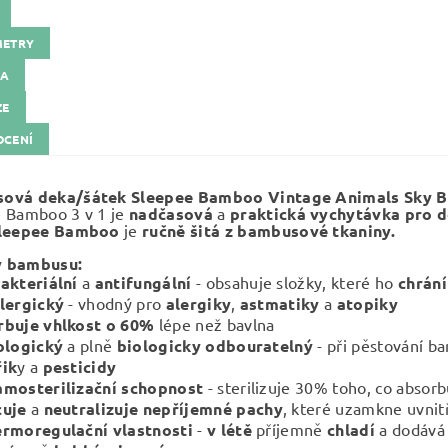
METRY
KA
ZE
CENÍ
ová deka/šátek Sleepee Bamboo Vintage Animals Sky B
 Bamboo 3 v 1 je
nadčasová
a
praktická vychytávka pro d
leepee Bamboo
je
ručně šitá z bambusové tkaniny.
 bambusu:
akteriální
a
antifungální
- obsahuje složky, které ho
chrán
lergický
- vhodný pro
alergiky
,
astmatiky
a
atopiky
rbuje vhlkost o 60%
lépe než bavlna
ologický
a plně
biologicky odbouratelný
- při pěstování 
řik
y a
pesticidy
amosterilizační schopnost
- sterilizuje 30% toho, co absorb
cuje
a
neutralizuje
nepříjemné pachy
, které uzamkne uvnitř
rmoregulační vlastnosti
-
v létě
příjemně
chladí
a dodává 