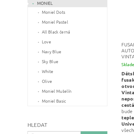
MONIEL
Moniel Dots
Moniel Pastel
All Black černá
Love
FUSA
AUTO
Navy Blue
VINT
Sky Blue
Sklad
White
Děts
fusa
Olive
otvo
Moniel Mušelín
Vint
nepo
Moniel Basic
cest
bude
teple
Unive
HLEDAT
všech