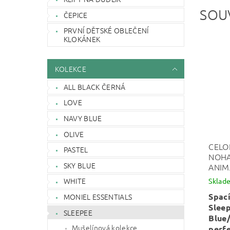
SOU
ČEPICE
PRVNÍ DĚTSKÉ OBLEČENÍ
KLOKÁNEK
KOLEKCE
ALL BLACK ČERNÁ
LOVE
NAVY BLUE
OLIVE
CELO
PASTEL
NOHA
SKY BLUE
ANIM
WHITE
Sklad
Spací
MONIEL ESSENTIALS
Slee
SLEEPEE
Blue
Mušelínová kolekce
perf