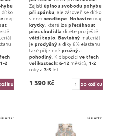
Zajistí
ohybu
úplnou svobodu pohybu
 dítko
, ale zároveň se dítko
při spánku
mají
v noci
.
mají
ce
neodkope
Nohavice
, které lze
out
krytky
přetáhnout
ještě
dítěte pro ještě
přes chodidla
eriál
.
materiál
větší teplo
Bavlněný
stanu
je
a díky 8% elastanu
prodyšný
také příjemně
a
pružný
. K dispozici
třech
pohodlný
ve třech
,
měsíců,
1-2
velikostech:
6-12
1-2
roky a
let.
3-5
1 390 Kč
Kód:
SLP527
Kód:
SLP501