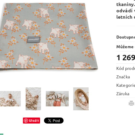
tkaniny
odvádí 
letních
Dostupn
Můžeme d
1 269
Kód prod
Značka
Kategori
Záruka
Uložit