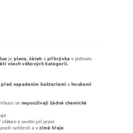
lue
je
plena
,
šátek
a
přikrývka
v jednom.
ěti všech věkových kategorií.
í před napadením bakteriemi
a
houbami
bambusu se
nepoužívají žádné chemické
uje
 vláken a uvolní při praní
pocit svěžesti a v
zimě hřeje