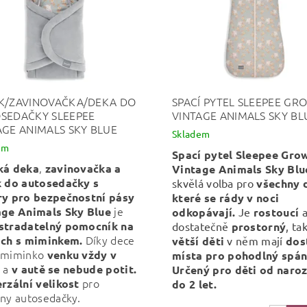
K/ZAVINOVAČKA/DEKA DO
SPACÍ PYTEL SLEEPEE GR
SEDAČKY SLEEPEE
VINTAGE ANIMALS SKY BL
AGE ANIMALS SKY BLUE
Skladem
em
Spací pytel Sleepee Gro
,
ká deka
zavinovačka a
Vintage Animals Sky Blu
k
do autosedačky s
skvělá
volba pro
všechny d
ry pro bezpečnostní pásy
které se rády v noci
je
age Animals Sky Blue
odkopávají.
Je
rostoucí
stradatelný pomocník
na
dostatečně
prostorný
, ta
Díky dece
ách s miminkem.
větší děti
v něm mají
dos
 miminko
venku vždy v
místa pro pohodlný spán
a
v
autě se nebude potit.
Určený pro děti od naroz
pro
rzální velikost
do 2 let.
ny autosedačky.