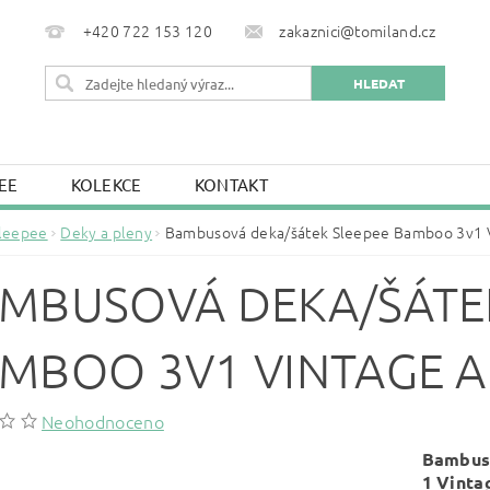
+420 722 153 120
zakaznici@tomiland.cz
EE
KOLEKCE
KONTAKT
leepee
Deky a pleny
Bambusová deka/šátek Sleepee Bamboo 3v1 V
MBUSOVÁ DEKA/ŠÁTEK
MBOO 3V1 VINTAGE A
Neohodnoceno
Bambus
1 Vinta