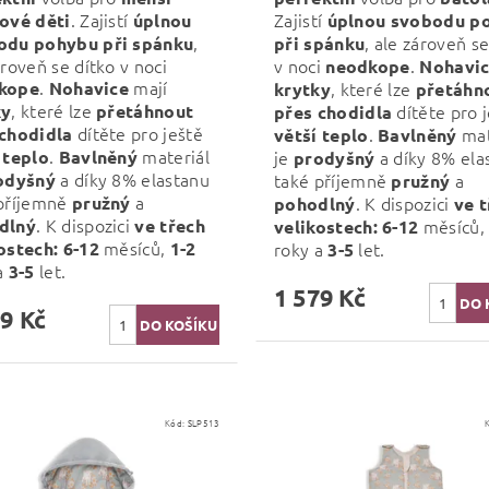
. Zajistí
Zajistí
ové děti
úplnou
úplnou svobodu p
,
, ale zároveň se
odu pohybu při spánku
při spánku
ároveň se dítko v noci
v noci
.
neodkope
Nohavi
.
mají
kope
Nohavice
, které lze
krytky
přetáhn
, které lze
ky
přetáhnout
dítěte pro 
přes chodidla
dítěte pro ještě
 chodidla
.
mat
větší teplo
Bavlněný
.
materiál
 teplo
Bavlněný
je
a díky 8% ela
prodyšný
a díky 8% elastanu
odyšný
také příjemně
a
pružný
příjemně
a
pružný
. K dispozici
pohodlný
ve 
. K dispozici
dlný
ve třech
měsíců
velikostech:
6-12
měsíců,
ostech:
6-12
1-2
roky a
let.
3-5
a
let.
3-5
1 579 Kč
9 Kč
Kód:
SLP513