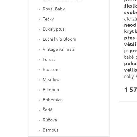
školk
Royal Baby
svob
ale z
Tečky
neod
Eukalyptus
kryt
přes
Luční kvítí Bloom
větší
Vintage Animals
je
pr
také 
Forest
poho
Blossom
velik
roky 
Meadow
1 57
Bamboo
Bohemian
Šedá
Růžová
Bambus