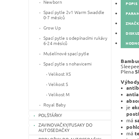
Newborn
POPIS
Spací pytle 2v1 Warm Swaddle
PARA
0-7 měsíců
ZNAČ
Grow Up
DISKU
Spací pytle s odepínacími rukávy
6-24 měsíců
HODNO
Mušelínové spací pytle
Bambus
Spací pytle s nohavicemi
Sleepee
Plena
S
Velikost XS
Výhody
Velikost S
antib
antia
Velikost M
abso
Royal Baby
je
ek
post
POLŠTÁŘKY
má
s
ZAVINOVAČKY/FUSAKY DO
pohl
AUTOSEDAČKY
má
te