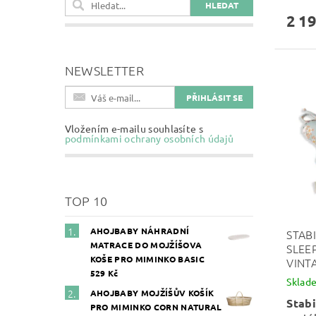
2 19
NEWSLETTER
Vložením e-mailu souhlasíte s
podmínkami ochrany osobních údajů
TOP 10
AHOJBABY NÁHRADNÍ
STAB
MATRACE DO MOJŽÍŠOVA
SLEE
KOŠE PRO MIMINKO BASIC
VINT
529 Kč
Sklad
AHOJBABY MOJŽÍŠŮV KOŠÍK
Stabi
PRO MIMINKO CORN NATURAL