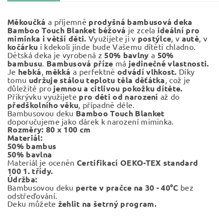
Měkoučká
a příjemně
prodyšná bambusová deka
Bamboo Touch Blanket
béžová
je zcela
ideální pro
miminka i větší děti.
Využijete ji v
postýlce
, v
autě
, v
kočárku
i kdekoli jinde bude Vašemu dítěti chladno.
Dětská deka je vyrobená z
50% bavlny
a
50%
bambusu
.
Bambusová příze
má
jedinečné vlastnosti.
Je
hebká
,
měkká
a perfektně
odvádí vlhkost.
Díky
tomu
udržuje stálou teplotu těla děťátka
, což je
důležité pro
jemnou a citlivou pokožku dítěte.
Přikrývku využijete
pro děti od narození
až do
předškolního věku
, případně déle.
Bambusovou deku
Bamboo Touch Blanket
doporučujeme jako dárek k narození miminka.
Rozměry: 80 x 100 cm
Materiál:
50% bambus
50% bavlna
Materiál je oceněn
Certifikací OEKO-TEX standard
100 1. třídy.
Údržba:
Bambusovou deku
perte v pračce na 30 - 40°C
bez
odstřeďování.
Deku můžete
žehlit na šetrný program.