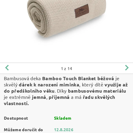
1
z 14
Bambusová deka
Bamboo Touch Blanket
béžová
je
skvělý
dárek k narození miminka
, který dítě
využije až
do předškolního věku
. Díky
bambusovému materiálu
je extrémně
jemná
,
příjemná
a má
řadu skvělých
vlastností.
Dostupnost
Skladem
Můžeme doručit do
12.8.2026