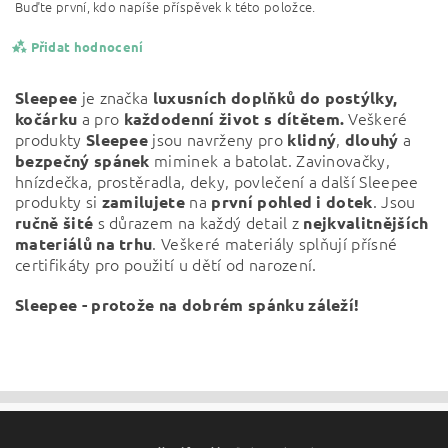
Buďte první, kdo napíše příspěvek k této položce.
Přidat hodnocení
je značka
Sleepee
luxusních doplňků do postýlky,
a pro
Veškeré
kočárku
každodenní život s dítětem.
produkty
jsou navrženy pro
,
a
Sleepee
klidný
dlouhý
miminek a batolat. Zavinovačky,
bezpečný
spánek
hnízdečka, prostěradla, deky, povlečení a další Sleepee
produkty si
na
. Jsou
zamilujete
první pohled i dotek
s důrazem na každý detail z
ručně šité
nejkvalitnějších
. Veškeré materiály splňují přísné
materiálů na trhu
certifikáty pro použití u dětí od narození.
Sleepee - protože na dobrém spánku záleží!
Vložením hodnocení souhlasíte s
podmínkami ochrany
osobních údajů