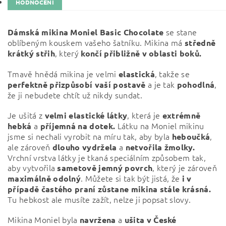
HODNOCENÍ
se stane
Dámská mikina Moniel Basic Chocolate
oblíbeným kouskem vašeho šatníku. Mikina má
středně
, který
krátký střih
končí přibližně v oblasti boků.
Tmavě hnědá mikina je velmi
, takže se
elastická
a je tak
,
perfektně přizpůsobí vaší postavě
pohodlná
že ji nebudete chtít už nikdy sundat.
Je ušitá z
, která je
velmi elastické látky
extrémně
a
Látku na Moniel mikinu
hebká
příjemná na dotek.
jsme si nechali vyrobit na míru tak, aby byla
,
heboučká
ale zároveň
a
dlouho vydržela
netvořila žmolky.
Vrchní vrstva látky je tkaná speciálním způsobem tak,
aby vytvořila
, který je zároveň
sametově jemný povrch
. Můžete si tak být jistá, že
maximálně odolný
i v
případě častého praní zůstane mikina stále krásná.
Tu hebkost ale musíte zažít, nelze ji popsat slovy.
Mikina Moniel byla
a
navržena
ušita v České