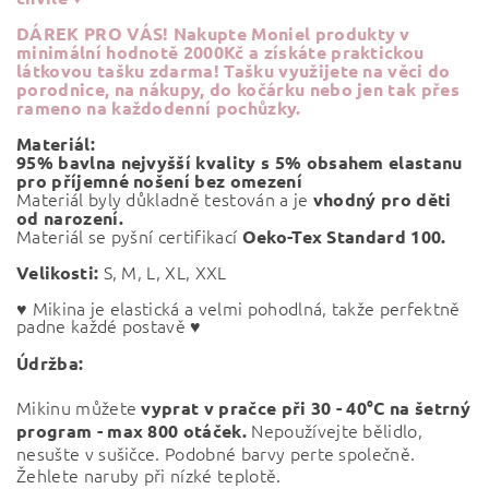
DÁREK PRO VÁS!
Nakupte Moniel produkty v
minimální hodnotě 2000Kč a získáte praktickou
látkovou tašku zdarma! Tašku využijete na věci do
porodnice, na nákupy, do kočárku nebo jen tak přes
rameno na každodenní pochůzky.
Materiál:
95% bavlna nejvyšší kvality s 5% obsahem elastanu
pro příjemné nošení bez omezení
Materiál byly důkladně testován a je
vhodný pro děti
od narození.
Materiál se pyšní certifikací
Oeko-Tex Standard 100.
S, M, L, XL, XXL
Velikosti:
♥ Mikina je elastická a velmi pohodlná, takže perfektně
padne každé postavě ♥
Údržba:
Mikinu můžete
vyprat v pračce při
30 - 40°C na šetrný
Nepoužívejte bělidlo,
program - max 800 otáček.
nesušte v sušičce. Podobné barvy perte společně.
Žehlete naruby při nízké teplotě.