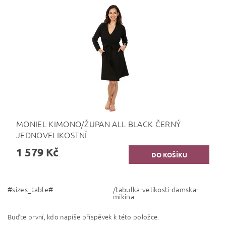
MONIEL KIMONO/ŽUPAN ALL BLACK ČERNÝ
JEDNOVELIKOSTNÍ
1 579 Kč
#sizes_table#
/tabulka-velikosti-damska-
mikina
Buďte první, kdo napíše příspěvek k této položce.