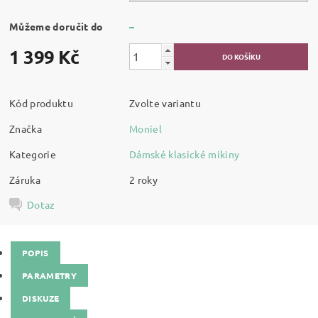
Můžeme doručit do
–
1 399 Kč
Kód produktu
Zvolte variantu
Značka
Moniel
Kategorie
Dámské klasické mikiny
Záruka
2 roky
Dotaz
POPIS
PARAMETRY
DISKUZE