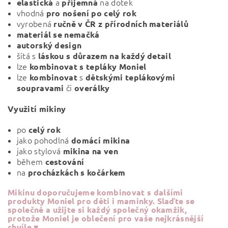
a
na dotek
elastická
příjemná
vhodná
pro nošení po celý rok
vyrobená
ručně v ČR z přírodních materiálů
materiál se nemačká
autorský
design
šitá s
láskou s důrazem na každý detail
lze
kombinovat s tepláky Moniel
lze
s
kombinovat
dětskými teplákovými
či
soupravami
overálky
Využití mikiny
po
celý rok
jako pohodlná
domácí mikina
jako stylová
mikina na ven
během
cestování
na
procházkách s kočárkem
Mikinu doporučujeme kombinovat s dalšími
produkty Moniel pro děti i maminky. Slaďte se
společně a užijte si každý společný okamžik,
protože Moniel je oblečení pro vaše nejkrásnější
chvíle ♥