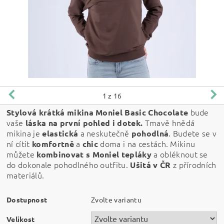
1
z 16
bude
Stylová krátká mikina Moniel Basic Chocolate
vaše
Tmavě hnědá
láska na první pohled i dotek.
mikina je
a neskutečně
. Budete se v
elastická
pohodlná
ní cítit
a
doma i na cestách. Mikinu
komfortně
chic
můžete
a obléknout se
kombinovat s Moniel tepláky
do dokonale pohodlného outfitu.
z přírodních
Ušitá v ČR
materiálů.
Dostupnost
Zvolte variantu
Velikost