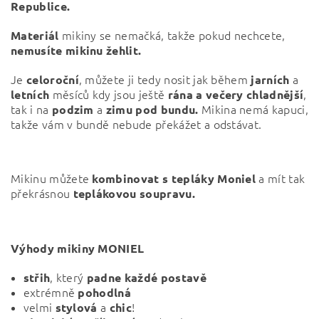
Republice.
mikiny se nemačká, takže pokud nechcete,
Materiál
nemusíte mikinu žehlit.
Je
, můžete ji tedy nosit jak během
a
celoroční
jarních
měsíců kdy jsou ještě
,
letních
rána a večery chladnější
tak i na
a
Mikina nemá kapuci,
podzim
zimu pod bundu.
takže vám v bundě nebude překážet a odstávat.
Mikinu můžete
a mít tak
kombinovat
s tepláky Moniel
překrásnou
teplákovou soupravu.
Výhody mikiny MONIEL
, který
střih
padne každé postavě
extrémně
pohodlná
velmi
a
!
stylová
chic