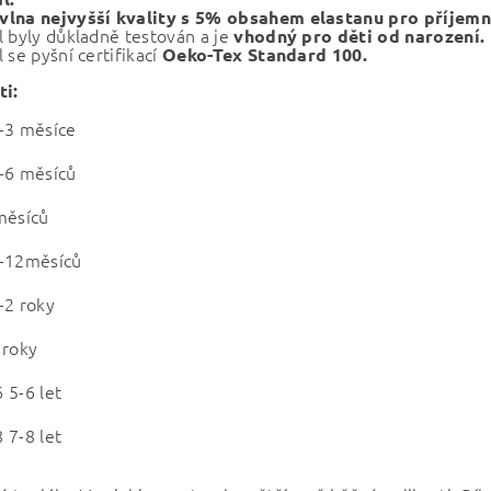
lna nejvyšší kvality s 5% obsahem elastanu pro příjem
l byly důkladně testován a je
vhodný pro děti od narození.
 se pyšní certifikací
Oeko-Tex Standard 100.
ti:
-3 měsíce
-6 měsíců
měsíců
-12měsíců
-2 roky
 roky
 5-6 let
 7-8 let