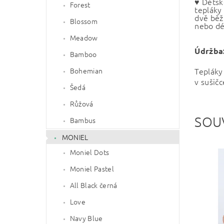
♥ Dětsk
Forest
tepláky 
dvě běž
Blossom
nebo dé
Meadow
Údržba
Bamboo
Teplák
Bohemian
v sušič
Šedá
Růžová
SOU
Bambus
MONIEL
Moniel Dots
Moniel Pastel
All Black černá
Love
Navy Blue