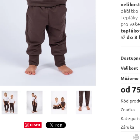
velikost
děťátko 
Tepláky
pro vaše
tepláko
až
do 8 
Dostupn
Velikost
Můžeme d
od 7
Kód prod
Značka
Kategori
Uložit
Záruka