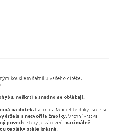
eným kouskem šatníku vašeho dítěte.
u.
,
a
pohybu
neškrtí
snadno se oblékají.
Látku na Moniel tepláky jsme si
emná na dotek.
a
Vrchní vrstva
vydržela
netvořila žmolky.
, který je zároveň
ný povrch
maximálně
ou tepláky stále krásné.