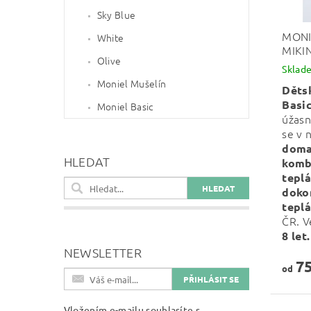
Sky Blue
MONI
White
MIKI
Olive
Sklad
Moniel Mušelín
Děts
Basi
Moniel Basic
úžas
se v 
dom
HLEDAT
komb
tepl
doko
tepl
ČR. V
8 let
NEWSLETTER
75
od
Vložením e-mailu souhlasíte s