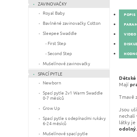
ZAVINOVAČKY
Royal Baby
POPIS
Bavlněné zavinovačky Cotton
PARA
Sleepee Swaddle
VIDEO
First Step
DISKU
Second Step
HODNO
Mušelínové zavinovačky
SPACÍ PYTLE
Dětské 
Newborn
Mají
pr
Spací pytle 2v1 Warm Swaddle
Tmavě z
0-7 měsíců
Grow Up
Jsou uši
nechali 
Spací pytle s odepínacími rukávy
látky j
6-24 měsíců
odolný
Mušelínové spací pytle