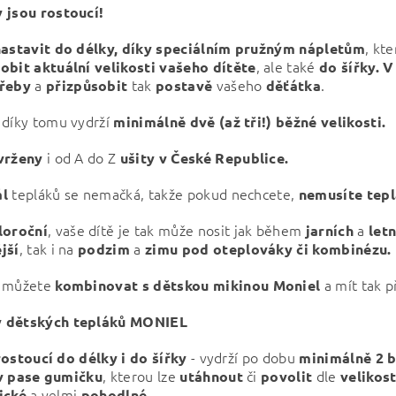
 jsou rostoucí!
, kt
nastavit do délky, díky
speciálním
pružným
nápletům
, ale také
obit aktuální velikosti vašeho dítěte
do šířky. V
a
tak
vašeho
.
třeby
přizpůsobit
postavě
děťátka
 díky tomu vydrží
minimálně dvě (až tři!) běžné velikosti.
i od A do Z
vrženy
ušity v České Republice.
tepláků se nemačká, takže pokud nechcete,
ál
nemusíte tepl
, vaše dítě je tak může nosit jak během
a
loroční
jarních
letn
, tak i na
a
jší
podzim
zimu pod oteplováky či kombinézu.
y můžete
a mít tak 
kombinovat
s dětskou mikinou Moniel
 dětských tepláků MONIEL
- vydrží po dobu
rostoucí do délky i do šířky
minimálně 2 b
, kterou lze
či
dle
 pase gumičku
utáhnout
povolit
velikost
a
velmi
tické
pohodlné