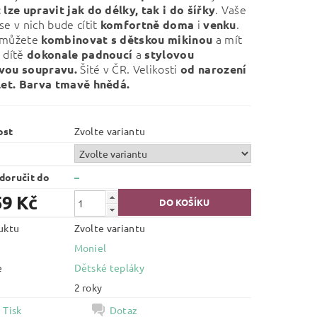
. Vaše
 lze upravit jak do délky, tak i do šířky
se v nich bude cítit
i
.
komfortně
doma
venku
 můžete
a mít
kombinovat s dětskou mikinou
 dítě
a
dokonale padnoucí
stylovou
Šité v ČR. Velikosti
vou soupravu.
od narození
let.
Barva tmavě hnědá.
ost
Zvolte variantu
oručit do
–
59 Kč
uktu
Zvolte variantu
Moniel
e
Dětské tepláky
2 roky
Tisk
Dotaz