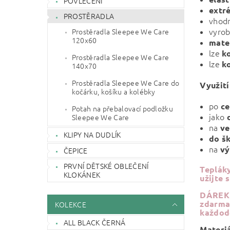
POVLEČENÍ
extr
PROSTĚRADLA
vhod
vyro
Prostěradla Sleepee We Care
120x60
mate
lze
k
Prostěradla Sleepee We Care
lze
k
140x70
Prostěradla Sleepee We Care do
Využití
kočárku, košíku a kolébky
po
ce
Potah na přebalovací podložku
jako
Sleepee We Care
na
ve
KLIPY NA DUDLÍK
do š
na
vý
ČEPICE
PRVNÍ DĚTSKÉ OBLEČENÍ
Tepláky
KLOKÁNEK
užijte 
DÁREK
zdarma!
KOLEKCE
každod
ALL BLACK ČERNÁ
Materiá