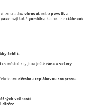
eré lze snadno
nebo
a
ohrnout
povolit
mají totiž
, kterou lze
 pase
gumičku
stáhnout
áky žehlit.
měsíců kdy jsou ještě
ích
rána a večery
překrásnou
dětskou
teplákovou soupravu.
ěžných velikostí
i dítěte