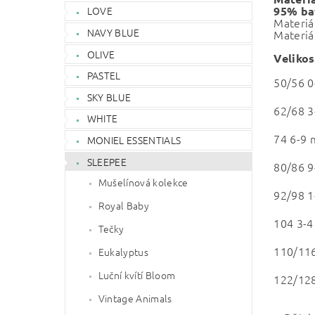
95% bav
LOVE
Materiá
NAVY BLUE
Materiál
OLIVE
Velikos
PASTEL
50/56 0
SKY BLUE
62/68 3
WHITE
74 6-9 
MONIEL ESSENTIALS
SLEEPEE
80/86 9
Mušelínová kolekce
92/98 1
Royal Baby
104 3-4
Tečky
110/116
Eukalyptus
Luční kvítí Bloom
122/128
Vintage Animals