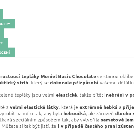
METRY
ZE
CENÍ
se stanou oblíb
rostoucí tepláky Moniel Basic
Chocolate
, který se
vašemu děťátk
aktický střih
dokonale přizpůsobí
elené tepláky jsou velmi
, takže dítěti
elastické
nebrání v 
té z
, která je
a
velmi elastické látky
extrémně
hebká
příj
vyrobit na míru tak, aby byla
, ale zároveň
heboučká
dlouho 
e tkaná speciálním způsobem tak, aby vytvořila
sametově jem
. Můžete si tak být jistí, že
i v případě častého praní zůstan