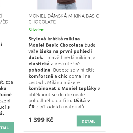
Í
MONIEL DÁMSKÁ MIKINA BASIC
VĚD
CHOCOLATE
Skladem
Stylová krátká mikina
í
bude
Moniel Basic Chocolate
vaše
láska na první pohled i
Tmavě hnědá mikina je
dotek.
a neskutečně
elastická
. Budete se v ní cítit
pohodlná
a
doma i na
komfortně
chic
at, zda
cestách. Mikinu můžete
a
nku
kombinovat s Moniel tepláky
obléknout se do dokonale
Ručně
pohodlného outfitu.
ození
Ušitá v
z přírodních materiálů.
ČR
uci s
á.
1 399 Kč
DETAIL
TAIL