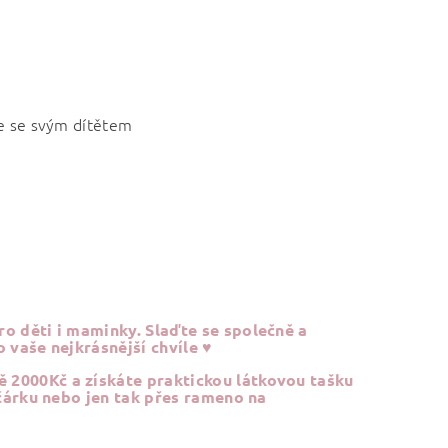
se se svým dítětem
o děti i maminky. Slaďte se společně a
 vaše nejkrásnější chvíle ♥
 2000Kč a získáte praktickou látkovou tašku
čárku nebo jen tak přes rameno na