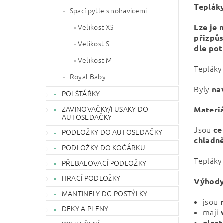
Tepláky
Spací pytle s nohavicemi
Lze je 
Velikost XS
přizpůs
Velikost S
dle po
Velikost M
Tepláky
Royal Baby
Byly
na
POLŠTÁŘKY
ZAVINOVAČKY/FUSAKY DO
Materi
AUTOSEDAČKY
Jsou
ce
PODLOŽKY DO AUTOSEDAČKY
chladně
PODLOŽKY DO KOČÁRKU
Teplák
PŘEBALOVACÍ PODLOŽKY
HRACÍ PODLOŽKY
Výhody
MANTINELY DO POSTÝLKY
jsou
DEKY A PLENY
mají
v
elas