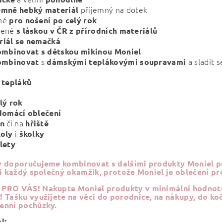
příjemný na dotek
émně
hebký
materiál
né
pro nošení po celý rok
bené
s láskou v ČR z přírodních materiálů
riál se nemačká
ombinovat s dětskou mikinou Moniel
s
a sladit 
ombinovat
dámskými teplákovými soupravami
 tepláků
lý rok
domácí
oblečení
či na
n
hřiště
i
koly
školky
lety
 doporučujeme kombinovat s dalšími produkty Moniel pr
si každý společný okamžik, protože Moniel je oblečení pro
 PRO VÁS!
Nakupte Moniel produkty v minimální hodnotě
 Tašku využijete na věci do porodnice, na nákupy, do ko
enní pochůzky.
l: