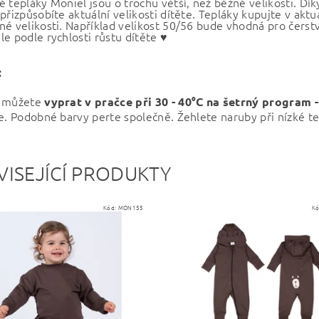
é tepláky Moniel jsou o trochu větší, než běžné velikosti. D
přizpůsobíte aktuální velikosti dítěte. Tepláky kupujte v aktuáln
né velikosti. Například velikost 50/56 bude vhodná pro čerst
le podle rychlosti růstu dítěte ♥
:
y můžete
vyprat v pračce při
30 - 40°C na šetrný program 
ce. Podobné barvy perte společně. Žehlete naruby při nízké te
VISEJÍCÍ PRODUKTY
Kód:
MON155
Kó