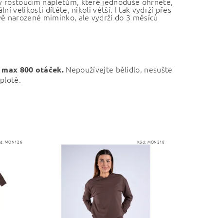
íky rostoucím nápletům, které jednoduše ohrnete,
í velikosti dítěte, nikoli větší. I tak vydrží přes
vě narozené miminko, ale vydrží do 3 měsíců
Nepoužívejte bělidlo, nesušte
- max 800 otáček.
plotě.
d:
MON126
Kód:
MON216