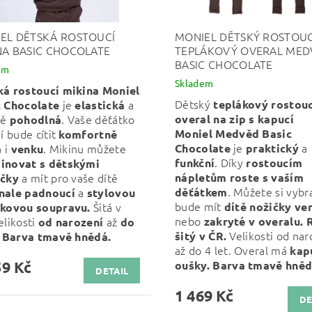
EL DĚTSKÁ ROSTOUCÍ
MONIEL DĚTSKÝ ROSTOUC
NA BASIC CHOCOLATE
TEPLÁKOVÝ OVERAL MED
BASIC CHOCOLATE
em
Skladem
ká rostoucí mikina Moniel
Dětský
je
a
teplákový
rostouc
c Chocolate
elastická
ně
. Vaše děťátko
overal na zip s kapucí
pohodlná
ní bude cítit
Moniel Medvěd Basic
komfortně
je
a
i
. Mikinu můžete
Chocolate
praktický
a
venku
. Díky
funkční
rostoucím
inovat s dětskými
a mít pro vaše dítě
nápletům
roste s vaším
áčky
. Můžete si vybr
a
děťátkem
nale padnoucí
stylovou
bude mít
Šitá v
dítě nožičky ve
ákovou soupravu.
nebo
elikosti
až
zakryté v overalu.
od narození
do
Velikosti od nar
šitý v ČR.
.
Barva tmavě hnědá.
až do 4 let. Overal má
kap
9 Kč
oušky. Barva tmavě hněd
DETAIL
1 469 Kč
DE