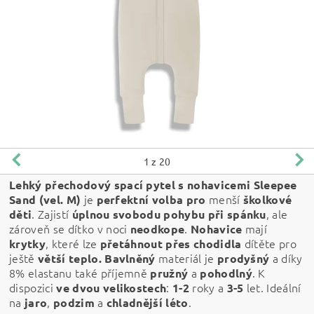
1
z 20
Lehký přechodový spací pytel s nohavicemi Sleepee
j
e
menší
Sand (vel. M)
perfektní volba pro
školkové
. Zajistí
, ale
děti
úplnou svobodu pohybu při spánku
zároveň se dítko v noci
.
mají
neodkope
Nohavice
, které lze
dítěte pro
krytky
přetáhnout přes chodidla
ještě
materiál je
a díky
větší teplo.
Bavlněný
prodyšný
8% elastanu také příjemně
a
. K
pružný
pohodlný
dispozici
:
roky a
let.
Ideální
ve dvou velikostech
1-2
3-5
na
,
a
.
jaro
podzim
chladnější
léto