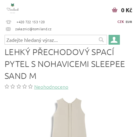
0 Kč
CZK
+420 722 153 120
EUR
zakaznici@tomiland.cz
LEHKÝ PŘECHODOVÝ SPACÍ
PYTEL S NOHAVICEMI SLEEPEE
SAND M
Neohodnoceno