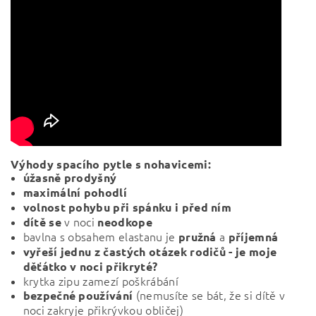
Výhody spacího pytle s nohavicemi:
úžasně prodyšný
maximální pohodlí
volnost pohybu při spánku i před ním
v noci
dítě se
neodkope
bavlna s obsahem elastanu je
a
pružná
příjemná
vyřeší jednu z častých otázek rodičů - je moje
děťátko v noci přikryté?
krytka zipu zamezí poškrábání
(nemusíte se bát, že si dítě v
bezpečné používání
noci zakryje přikrývkou obličej)