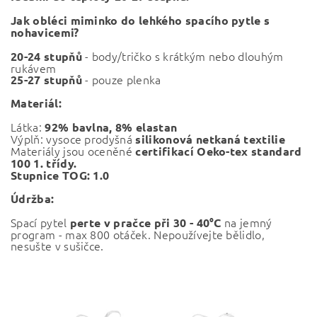
Jak obléci miminko do lehkého spacího pytle s
nohavicemi?
- body/tričko s krátkým nebo dlouhým
20-24 stupňů
rukávem
- pouze plenka
25-27 stupňů
Materiál:
Látka:
92% bavlna, 8% elastan
Výplň: vysoce prodyšná
silikonová netkaná textilie
Materiály jsou oceněné
certifikací Oeko-tex standard
100 1. třídy.
Stupnice TOG: 1.0
Údržba:
Spací pytel
na jemný
perte v pračce při 30 - 40°C
program - max 800 otáček. Nepoužívejte bělidlo,
nesušte v sušičce.