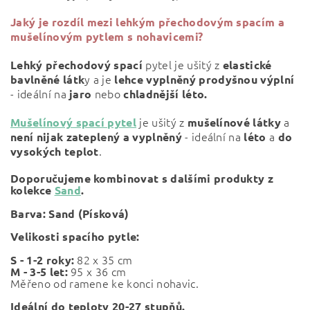
Jaký je rozdíl mezi
lehkým přechodovým spacím a
mušelínovým pytlem s nohavicemi?
pytel je ušitý z
Lehký přechodový spací
elastické
y a je
bavlněné látk
lehce vyplněný prodyšnou výplní
- ideální na
nebo
jaro
chladnější léto.
je ušitý z
a
Mušelínový spací pytel
mušelínové
látky
- ideální na
a
není nijak zateplený a vyplněný
léto
do
.
vysokých teplot
Doporučujeme kombinovat s dalšími produkty z
kolekce
Sand
.
Barva:
Sand (Písková)
Velikosti spacího pytle:
82 x 35 cm
S - 1-2 roky:
95 x 36 cm
M - 3-5 let:
Měřeno od ramene ke konci nohavic.
Ideální do teploty 20-27 stupňů.