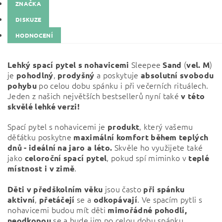
ZNAČKA
DISKUZE
HODNOCENÍ
Sleepee
(
)
Lehký spací pytel s nohavicemi
Sand
vel. M
j
e
,
a poskytuje
pohodlný
prodyšný
absolutní svobodu
po celou dobu spánku i při večerních rituálech.
pohybu
Jeden z našich největších bestsellerů nyní také
v této
skvělé lehké verzi!
Spací pytel s nohavicemi je
, který vašemu
produkt
děťátku poskytne
maximální komfort během teplých
Skvěle ho využijete také
dnů - ideální na jaro a léto.
jako
, pokud spí miminko v
celoroční spací pytel
teplé
.
místnost i v zimě
jsou často
Děti v předškolním věku
při
spánku
,
se a
. Ve spacím pytli s
aktivní
přetáčejí
odkopávají
nohavicemi budou mít děti
mimořádné pohodlí,
se a bude jim po celou dobu spánku
neodkopou