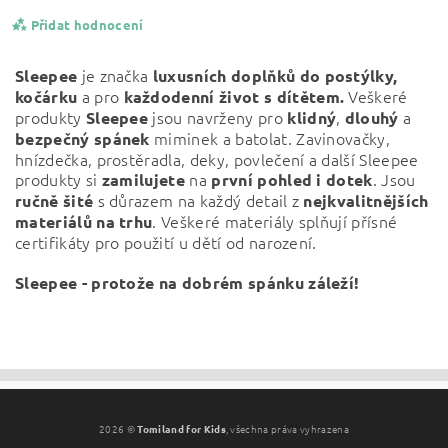
Přidat hodnocení
je značka
Sleepee
luxusních doplňků do postýlky,
a pro
Veškeré
kočárku
každodenní život s dítětem.
produkty
jsou navrženy pro
,
a
Sleepee
klidný
dlouhý
miminek a batolat. Zavinovačky,
bezpečný
spánek
hnízdečka, prostěradla, deky, povlečení a další Sleepee
produkty si
na
. Jsou
zamilujete
první pohled i dotek
s důrazem na každý detail z
ručně šité
nejkvalitnějších
. Veškeré materiály splňují přísné
materiálů na trhu
certifikáty pro použití u dětí od narození.
Sleepee - protože na dobrém spánku záleží!
Vložením hodnocení souhlasíte s
podmínkami ochrany
osobních údajů
2026 ©
Tomiland for Kids
, všechna práva vyhrazena