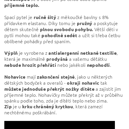
příjemné teplo.
Spací pytel je
z měkoučké bavlny s 8%
ručně
šitý
přídavkem elastanu. Díky tomu je
a poskytuje
pružný
dětem skutečně
Větší děti v
plnou svobodu pohybu.
pytli mohou také
a užít si třeba četbu
pohodlně
sedět
oblíbené pohádky před spaním.
je vyrobena z
,
Výplň
antialergenní netkané textilie
která je maximálně
a vašemu děťátku
prodyšná
nebo jakékoli
.
nebude hrozit přehřátí
nepohodlí
mají
, jako u některých
Nohavice
zakončení
stejné
dětských bodyček a overalů -
tak
okraji nohavic
a zajistit jim
můžete jednoduše překrýt nožky dítěte
příjemné teplo. Nohavičky můžete překrýt až v průběhu
spánku podle toho, zda je dítěti teplo nebo zima.
je u
, která zamezí
Zip
krku chráněný krytkou
nechtěnému poškrábání.