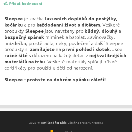
Přidat hodnocení
je značka
Sleepee
luxusních doplňků do postýlky,
a pro
Veškeré
kočárku
každodenní život s dítětem.
produkty
jsou navrženy pro
,
a
Sleepee
klidný
dlouhý
miminek a batolat. Zavinovačky,
bezpečný
spánek
hnízdečka, prostěradla, deky, povlečení a další Sleepee
produkty si
na
. Jsou
zamilujete
první pohled i dotek
s důrazem na každý detail z
ručně šité
nejkvalitnějších
. Veškeré materiály splňují přísné
materiálů na trhu
certifikáty pro použití u dětí od narození.
Sleepee - protože na dobrém spánku záleží!
Vložením hodnocení souhlasíte s
podmínkami ochrany
osobních údajů
2026 ©
Tomiland for Kids
, všechna práva vyhrazena