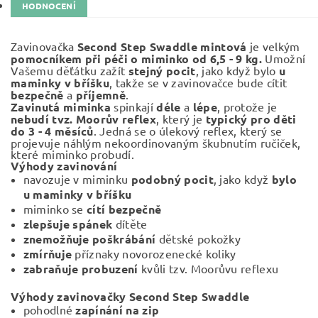
HODNOCENÍ
Zavinovačka
Second Step Swaddle mintová
je velkým
pomocníkem při péči o miminko od 6,5 - 9 kg.
Umožní
Vašemu děťátku zažít
stejný pocit
, jako když bylo
u
maminky v bříšku
, takže se v zavinovačce bude cítit
bezpečně
a
příjemně
.
Zavinutá miminka
spinkají
déle
a
lépe
, protože je
nebudí tvz. Moorův reflex
, který je
typický pro děti
do 3 - 4 měsíců
. Jedná se o úlekový reflex, který se
projevuje náhlým nekoordinovaným škubnutím ručiček,
které miminko probudí.
Výhody zavinování
navozuje v miminku
podobný pocit
, jako když
bylo
u maminky v bříšku
miminko se
cítí bezpečně
zlepšuje spánek
dítěte
znemožňuje poškrábání
dětské pokožky
zmírňuje
příznaky novorozenecké koliky
zabraňuje
probuzení
kvůli tzv. Moorůvu reflexu
Výhody zavinovačky Second Step Swaddle
pohodlné
zapínání na zip