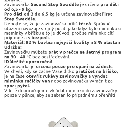
Zavinovačka
Second Step Swaddle
je určena
pro děti
od 6,5 - 9 kg.
Pro děti od 3 do 6,5 kg
je určena zavinovačka
First
Step Swaddle
.
Nebojte se, že je zavinovačka příliš
těsná
. Správné
utažení navozuje stejný pocit, jako když bylo miminko u
maminky v bříšku a to je důvod, proč se miminko cítí
příjemně a v
bezpečí
.
Materiál:
92 % bavlna nejvyšší kvality
a
8 % elastan
Údržba:
Zavinovačku můžete
prát v pračce na šetrný program
na 30 - 40 °C
bez odstřeďování.
!Důležité upozornění!
Zavinovačka je
určena pouze pro spaní na zádech.
Ve chvíli, kdy se začne Vaše dítko
přetáčet na bříško
,
je na čase
otevřít rukávy zavinovačky
a
vyndat
miminku ručičky
ven
nebo zavinovačku vyměnit za
spací pytel.
V létě doporučujeme vkládat miminko do zavinovačky
pouze v plínce, aby se zabránilo případnému přehřátí.