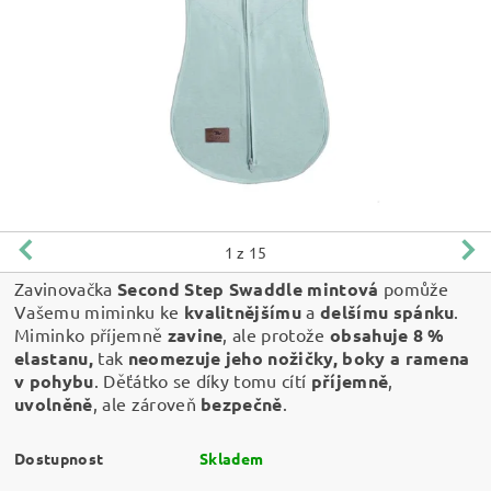
1
z 15
Zavinovačka
Second Step Swaddle mintová
pomůže
Vašemu miminku ke
kvalitnějšímu
a
delšímu spánku
.
Miminko příjemně
zavine
, ale protože
obsahuje 8 %
elastanu,
tak
neomezuje jeho nožičky, boky a ramena
v pohybu
. Děťátko se díky tomu cítí
příjemně
,
uvolněně
, ale zároveň
bezpečně
.
Dostupnost
Skladem