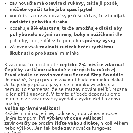
zavinovačka má
otevírací rukávy
, takže ji později
můžete využít také jako spací pytel
vnitřní strana zavinovačky je řešená tak, že
zip nijak
nedráždí pokožku dítěte
obsahuje
8% elastanu
, takže
umožňuje dítěti aby
pohybovalo svými rameny,
boky
a
nožičkami
dle
potřeby, což je důležité pro jeho
správný vývoj
zároveň však
zavinutí ručiček brání rychlému
škubnutí
a
probuzení
miminka
K zavinovačce dostanete
čepičku 2-4 měsíce zdarma!
Čepičky zasíláme náhodně v různých barvách :-)
První chvíle se zavinovačkou Second Step Swaddle
Je možné, že při prvním zavinutí bude miminko plakat.
Je to jediný způsob, jakým se miminko vyjadřuje a
nemusí to znamenat, že se mu zavinování nelíbí. Možná
je jen příliš unavené. V tomto případě doporučujeme
miminko ze zavinovačky vyndat a vyzkoušet to znovu
později.
Volba správné velikosti
Každé miminko je jiné, rodí se s jinou váhou a roste
jiným tempem. Při
výběru vhodné velikosti
zavinovačky se prosím
řiďte váhou dítěte
, nikoli věkem
nebo výškou. Jen tak bude zavinovačka fungovat
správně.