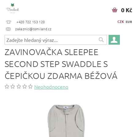
0 Kč
CZK
+420 722 153 120
EUR
zakaznici@tomiland.cz
ZAVINOVAČKA SLEEPEE
SECOND STEP SWADDLE S
ČEPIČKOU ZDARMA BÉŽOVÁ
Neohodnoceno