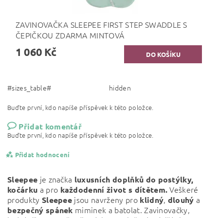
ZAVINOVAČKA SLEEPEE FIRST STEP SWADDLE S
ČEPIČKOU ZDARMA MINTOVÁ
1 060 Kč
#sizes_table#
hidden
Buďte první, kdo napíše příspěvek k této položce.
Přidat komentář
Buďte první, kdo napíše příspěvek k této položce.
Přidat hodnocení
je značka
Sleepee
luxusních doplňků do postýlky,
a pro
Veškeré
kočárku
každodenní život s dítětem.
produkty
jsou navrženy pro
,
a
Sleepee
klidný
dlouhý
miminek a batolat. Zavinovačky,
bezpečný
spánek