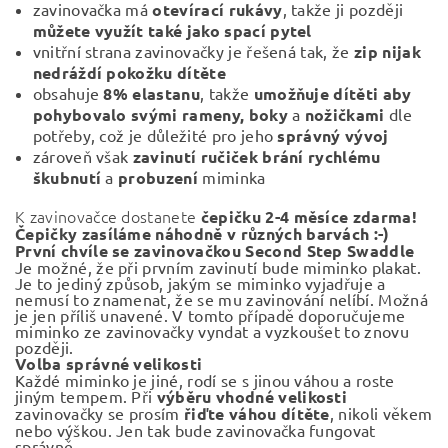
zavinovačka má
otevírací rukávy
, takže ji později
můžete využít také jako spací pytel
vnitřní strana zavinovačky je řešená tak, že
zip nijak
nedráždí pokožku dítěte
obsahuje
8% elastanu
, takže
umožňuje dítěti aby
pohybovalo svými rameny,
boky
a
nožičkami
dle
potřeby, což je důležité pro jeho
správný vývoj
zároveň však
zavinutí ručiček brání rychlému
škubnutí
a
probuzení
miminka
K zavinovačce dostanete
čepičku 2-4 měsíce zdarma!
Čepičky zasíláme náhodně v různých barvách :-)
První chvíle se zavinovačkou Second Step Swaddle
Je možné, že při prvním zavinutí bude miminko plakat.
Je to jediný způsob, jakým se miminko vyjadřuje a
nemusí to znamenat, že se mu zavinování nelíbí. Možná
je jen příliš unavené. V tomto případě doporučujeme
miminko ze zavinovačky vyndat a vyzkoušet to znovu
později.
Volba správné velikosti
Každé miminko je jiné, rodí se s jinou váhou a roste
jiným tempem. Při
výběru vhodné velikosti
zavinovačky se prosím
řiďte váhou dítěte
, nikoli věkem
nebo výškou. Jen tak bude zavinovačka fungovat
správně.