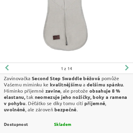
1
z 14
Zavinovačka
Second Step Swaddle béžová
pomůže
Vašemu miminku ke
kvalitnějšímu
a
delšímu spánku
.
Miminko příjemně
zavine
, ale protože
obsahuje 8 %
elastanu,
tak
neomezuje jeho nožičky, boky a ramena
v pohybu
. Děťátko se díky tomu cítí
příjemně
,
uvolněně
, ale zároveň
bezpečně
.
Dostupnost
Skladem