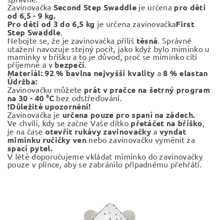
Zavinovačka
Second Step Swaddle
je určena
pro děti
od 6,5 - 9 kg.
Pro děti od 3 do 6,5 kg
je určena zavinovačka
First
Step Swaddle
.
Nebojte se, že je zavinovačka příliš
těsná
. Správné
utažení navozuje stejný pocit, jako když bylo miminko u
maminky v bříšku a to je důvod, proč se miminko cítí
příjemně a v
bezpečí
.
Materiál:
92 % bavlna nejvyšší kvality
a
8 % elastan
Údržba:
Zavinovačku můžete
prát v pračce na šetrný program
na 30 - 40 °C
bez odstřeďování.
!Důležité upozornění!
Zavinovačka je
určena pouze pro spaní na zádech.
Ve chvíli, kdy se začne Vaše dítko
přetáčet na bříško
,
je na čase
otevřít rukávy zavinovačky
a
vyndat
miminku ručičky
ven
nebo zavinovačku vyměnit za
spací pytel.
V létě doporučujeme vkládat miminko do zavinovačky
pouze v plínce, aby se zabránilo případnému přehřátí.