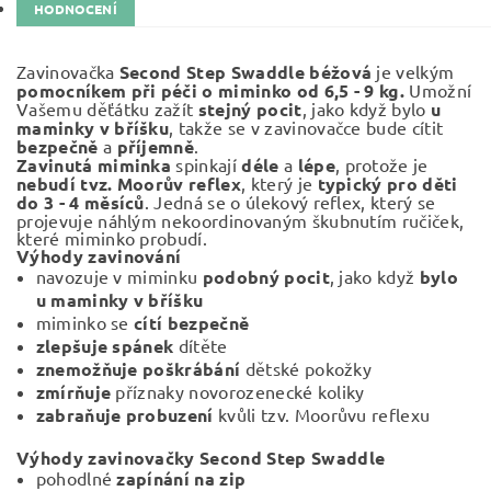
HODNOCENÍ
Zavinovačka
Second Step Swaddle béžová
je velkým
pomocníkem při péči o miminko od 6,5 - 9 kg.
Umožní
Vašemu děťátku zažít
stejný pocit
, jako když bylo
u
maminky v bříšku
, takže se v zavinovačce bude cítit
bezpečně
a
příjemně
.
Zavinutá miminka
spinkají
déle
a
lépe
, protože je
nebudí tvz. Moorův reflex
, který je
typický pro děti
do 3 - 4 měsíců
. Jedná se o úlekový reflex, který se
projevuje náhlým nekoordinovaným škubnutím ručiček,
které miminko probudí.
Výhody zavinování
navozuje v miminku
podobný pocit
, jako když
bylo
u maminky v bříšku
miminko se
cítí bezpečně
zlepšuje spánek
dítěte
znemožňuje poškrábání
dětské pokožky
zmírňuje
příznaky novorozenecké koliky
zabraňuje
probuzení
kvůli tzv. Moorůvu reflexu
Výhody zavinovačky Second Step Swaddle
pohodlné
zapínání na zip