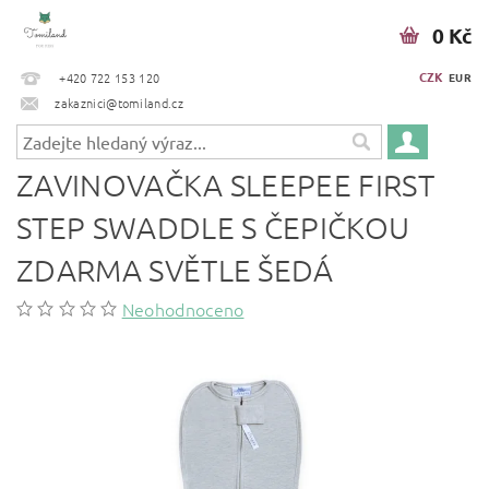
0 Kč
CZK
+420 722 153 120
EUR
zakaznici@tomiland.cz
ZAVINOVAČKA SLEEPEE FIRST
STEP SWADDLE S ČEPIČKOU
ZDARMA SVĚTLE ŠEDÁ
Neohodnoceno