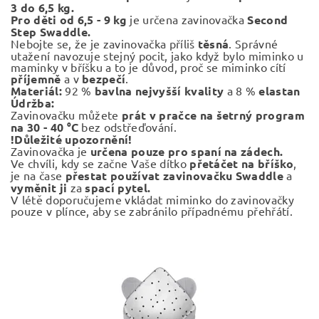
3 do 6,5 kg.
Pro děti od 6,5 - 9 kg
je určena zavinovačka
Second
Step Swaddle.
Nebojte se, že je zavinovačka příliš
těsná
. Správné
utažení navozuje stejný pocit, jako když bylo miminko u
maminky v bříšku a to je důvod, proč se miminko cítí
příjemně
a v
bezpečí
.
Materiál:
92 %
bavlna nejvyšší kvality
a 8 %
elastan
Údržba:
Zavinovačku můžete
prát v pračce na šetrný program
na 30 - 40 °C
bez odstřeďování.
!Důležité upozornění!
Zavinovačka je
určena pouze pro spaní na zádech.
Ve chvíli, kdy se začne Vaše dítko
přetáčet na bříško
,
je na čase
přestat používat zavinovačku Swaddle
a
vyměnit ji
za
spací pytel.
V létě
doporučujeme vkládat miminko do zavinovačky
pouze v plínce, aby se zabránilo případnému přehřátí.