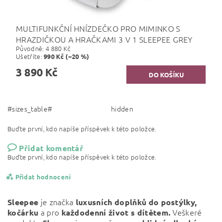
MULTIFUNKČNÍ HNÍZDEČKO PRO MIMINKO S
HRAZDIČKOU A HRAČKAMI 3 V 1 SLEEPEE GREY
Původně:
4 880 Kč
Ušetříte
:
990 Kč (–20 %)
3 890 Kč
#sizes_table#
hidden
Buďte první, kdo napíše příspěvek k této položce.
Přidat komentář
Buďte první, kdo napíše příspěvek k této položce.
Přidat hodnocení
je značka
Sleepee
luxusních doplňků do postýlky,
a pro
Veškeré
kočárku
každodenní život s dítětem.