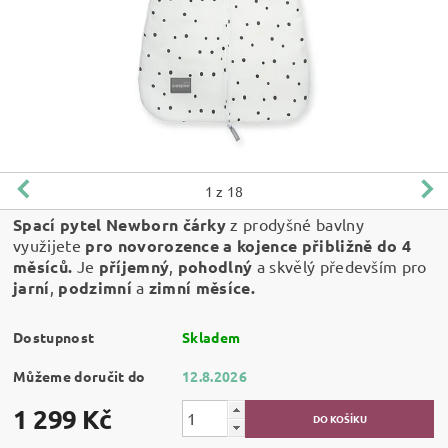
1
z 18
Spací pytel Newborn čárky
z prodyšné bavlny
využijete
pro novorozence a kojence přibližně do 4
měsíců.
Je
příjemný
,
pohodlný
a skvělý především pro
jarní
,
podzimní
a
zimní měsíce.
Dostupnost
Skladem
Můžeme doručit do
12.8.2026
1 299 Kč