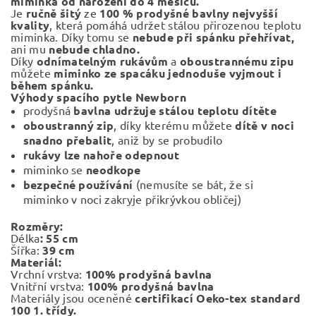
miminka od narození do 4 měsíců.
Je
ručně šitý
ze
100 % prodyšné bavlny nejvyšší
kvality
, která pomáhá udržet stálou přirozenou teplotu
miminka. Díky tomu se
nebude při spánku přehřívat,
ani mu
nebude chladno.
Díky
odnímatelným rukávům
a
oboustrannému zipu
můžete
miminko ze spacáku jednoduše vyjmout i
během spánku.
Výhody spacího pytle Newborn
prodyšná
bavlna udržuje stálou teplotu dítěte
oboustranný zip
, díky kterému můžete
dítě v noci
snadno přebalit
, aniž by se probudilo
rukávy lze nahoře odepnout
miminko se
neodkope
bezpečné
používání
(nemusíte se bát, že si
miminko v noci zakryje přikrývkou obličej)
Rozměry:
Délka
: 55 cm
Šířka:
39 cm
Materiál:
Vrchní vrstva:
100% prodyšná bavlna
Vnitřní vrstva:
100% prodyšná bavlna
Materiály jsou oceněné
certifikací Oeko-tex standard
100 1. třídy.