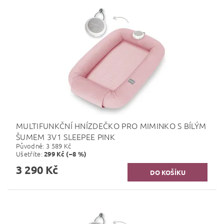
MULTIFUNKČNÍ HNÍZDEČKO PRO MIMINKO S BÍLÝM
ŠUMEM 3V1 SLEEPEE PINK
Původně:
3 589 Kč
Ušetříte
:
299 Kč (–8 %)
3 290 Kč