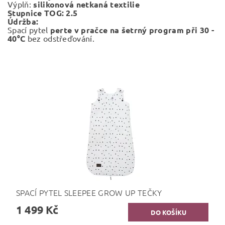
Výplň:
silikonová netkaná textilie
Stupnice TOG: 2.5
Údržba:
Spací pytel
perte v pračce na šetrný program při 30 -
40°C
bez odstřeďování.
SPACÍ PYTEL SLEEPEE GROW UP TEČKY
1 499 Kč