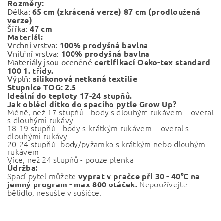
Rozměry:
Délka:
65 cm (zkrácená verze)
87 cm (prodloužená
verze)
Šířka:
47 cm
Materiál:
Vrchní vrstva:
100% prodyšná bavlna
Vnitřní vrstva:
100% prodyšná bavlna
Materiály jsou oceněné
certifikací Oeko-tex standard
100 1. třídy.
Výplň:
silikonová netkaná textilie
Stupnice TOG: 2.5
Ideální do teploty 17-24 stupňů.
Jak obléci dítko do spacího pytle Grow Up?
Méně, než 17 stupňů - body s dlouhým rukávem + overal
s dlouhými rukávy
18-19 stupňů - body s krátkým rukávem + overal s
dlouhými rukávy
20-24 stupňů -body/pyžamko s krátkým nebo dlouhým
rukávem
Více, než 24 stupňů - pouze plenka
Údržba:
Spací pytel
můžete
vyprat v pračce při
30 - 40°C na
Nepoužívejte
jemný program - max 800 otáček.
bělidlo, nesušte v sušičce.