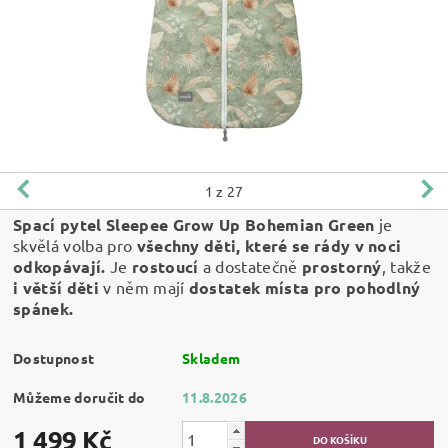
1
z 27
Spací pytel Sleepee Grow Up Bohemian Green
je
skvělá volba pro
všechny děti, které se rády v noci
odkopávají.
Je
rostoucí
a dostatečně
prostorný
, takže
i větší děti
v něm mají
dostatek místa pro pohodlný
spánek.
Dostupnost
Skladem
Můžeme doručit do
11.8.2026
1 499 Kč