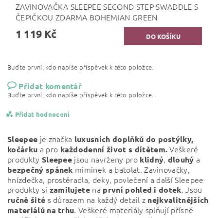
ZAVINOVAČKA SLEEPEE SECOND STEP SWADDLE S
ČEPIČKOU ZDARMA BOHEMIAN GREEN
1 119 Kč
Buďte první, kdo napíše příspěvek k této položce.
Přidat komentář
Buďte první, kdo napíše příspěvek k této položce.
Přidat hodnocení
je značka
Sleepee
luxusních doplňků do postýlky,
a pro
Veškeré
kočárku
každodenní život s dítětem.
produkty
jsou navrženy pro
,
a
Sleepee
klidný
dlouhý
miminek a batolat. Zavinovačky,
bezpečný
spánek
hnízdečka, prostěradla, deky, povlečení a další Sleepee
produkty si
na
. Jsou
zamilujete
první pohled i dotek
s důrazem na každý detail z
ručně šité
nejkvalitnějších
. Veškeré materiály splňují přísné
materiálů na trhu