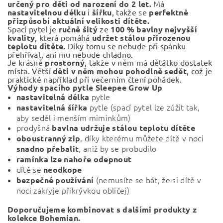
určený pro děti od narození do 2 let.
Má
nastavitelnou délku
i
šířku
, takže se
perfektně
přizpůsobí aktuální velikosti dítěte.
Spací pytel je
ručně šitý
ze
100 % bavlny nejvyšší
kvality
, která pomáhá
udržet stálou přirozenou
teplotu dítěte.
Díky tomu se nebude při spánku
přehřívat, ani mu nebude chladno.
Je krásně
prostorný
, takže v něm má děťátko dostatek
místa. Větší
děti v něm mohou pohodlně sedět
, což je
praktické například při večerním čtení pohádek.
Výhody spacího pytle Sleepee Grow Up
pytle
nastavitelná délka
pytle (spací pytel lze zúžit tak,
nastavitelná šířka
aby seděl i menším miminkům)
prodyšná
bavlna udržuje stálou teplotu dítěte
, díky kterému můžete dítě v noci
oboustranný zip
, aniž by se probudilo
snadno přebalit
ramínka lze nahoře odepnout
dítě se
neodkope
(nemusíte se bát, že si dítě v
bezpečné používání
noci zakryje přikrývkou obličej)
Doporučujeme kombinovat s dalšími produkty z
kolekce
Bohemian.