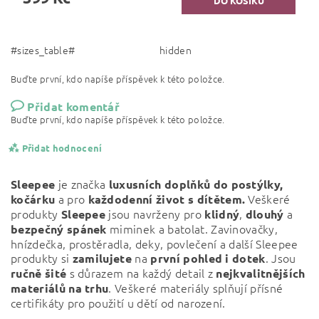
#sizes_table#
hidden
Buďte první, kdo napíše příspěvek k této položce.
Přidat komentář
Buďte první, kdo napíše příspěvek k této položce.
Přidat hodnocení
je značka
Sleepee
luxusních doplňků do postýlky,
a pro
Veškeré
kočárku
každodenní život s dítětem.
produkty
jsou navrženy pro
,
a
Sleepee
klidný
dlouhý
miminek a batolat. Zavinovačky,
bezpečný
spánek
hnízdečka, prostěradla, deky, povlečení a další Sleepee
produkty si
na
. Jsou
zamilujete
první pohled i dotek
s důrazem na každý detail z
ručně šité
nejkvalitnějších
. Veškeré materiály splňují přísné
materiálů na trhu
certifikáty pro použití u dětí od narození.