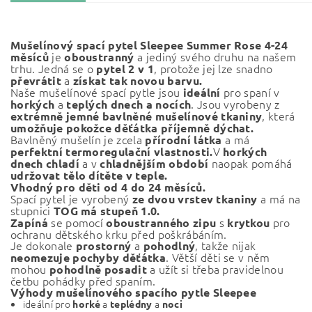
Mušelínový spací pytel Sleepee Summer
Rose 4-24
je
a jediný svého druhu na našem
měsíců
oboustranný
trhu. Jedná se o
, protože jej lze snadno
pytel 2 v 1
a
převrátit
získat tak novou barvu.
Naše mušelínové spací pytle jsou
pro spaní v
ideální
a
. Jsou vyrobeny z
horkých
teplých
dnech a nocích
, která
extrémně jemné bavlněné mušelínové tkaniny
umožňuje pokožce děťátka příjemně dýchat.
Bavlněný mušelín je zcela
a má
přírodní látka
V
perfektní termoregulační vlastnosti.
horkých
a v
naopak pomáhá
dnech chladí
chladnějším období
udržovat tělo dítěte v teple.
Vhodný pro děti od 4 do 24 měsíců.
Spací pytel je vyrobený
a má na
ze dvou vrstev tkaniny
stupnici
TOG má stupeň 1.0.
se pomocí
s
pro
Zapíná
oboustranného zipu
krytkou
ochranu dětského krku před poškrábáním.
Je dokonale
a
, takže nijak
prostorný
pohodlný
. Větší děti se v něm
neomezuje pochyby děťátka
mohou
a užít si třeba pravidelnou
pohodlně posadit
četbu pohádky před spaním.
Výhody mušelínového spacího pytle Sleepee
ideální
pro
a
a
horké
teplé
dny
noci