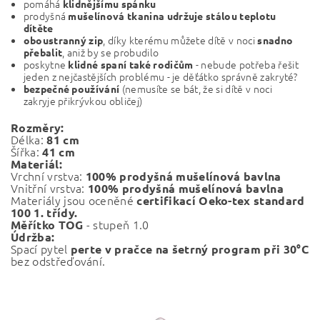
pomáhá
klidnějšímu spánku
prodyšná
mušelínová
tkanina udržuje stálou teplotu
dítěte
, díky kterému můžete dítě v noci
oboustranný zip
snadno
, aniž by se probudilo
přebalit
poskytne
- nebude potřeba řešit
klidné
spaní také rodičům
jeden z nejčastějších problému - je děťátko správně zakryté?
(nemusíte se bát, že si dítě v noci
bezpečné používání
zakryje přikrývkou obličej)
Rozměry:
Délka:
81
cm
Šířka:
41
cm
Materiál:
Vrchní vrstva:
100% prodyšná mušelínová bavlna
Vnitřní vrstva:
100% prodyšná mušelínová bavlna
Materiály jsou oceněné
certifikací Oeko-tex standard
100 1. třídy.
- s
tupeň 1.0
Měřítko TOG
Údržba:
Spací pytel
perte v pračce na šetrný program při 30°C
bez odstřeďování.