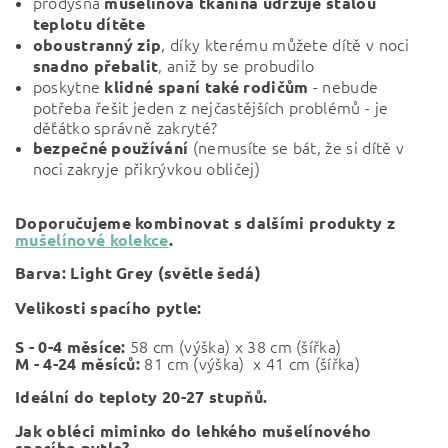
prodyšná
mušelínová
tkanina udržuje stálou
teplotu dítěte
, díky kterému můžete dítě v noci
oboustranný zip
, aniž by se probudilo
snadno přebalit
poskytne
- nebude
klidné
spaní také rodičům
potřeba řešit jeden z nejčastějších problémů - je
děťátko správně zakryté?
(nemusíte se bát, že si dítě v
bezpečné používání
noci zakryje přikrývkou obličej)
Doporučujeme kombinovat s dalšími produkty z
mušelínové kolekce
.
Barva:
Light Grey (světle šedá)
Velikosti spacího pytle:
58 cm (výška) x 38 cm (šířka)
S - 0-4 měsíce:
81 cm (výška) x 41 cm (šířka)
M - 4-24 měsíců:
Ideální do teploty 20-27 stupňů.
Jak obléci miminko do lehkého mušelínového
spacího pytle?