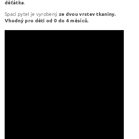
.
děťátka
Spací pytel je vyrobený
ze dvou vrstev tkaniny.
Vhodný pro děti od 0 do 4 měsíců.