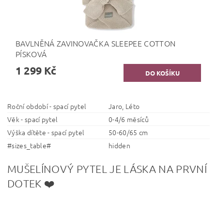
BAVLNĚNÁ ZAVINOVAČKA SLEEPEE COTTON
PÍSKOVÁ
1 299 Kč
Roční období - spací pytel
Jaro, Léto
Věk - spací pytel
0-4/6 měsíců
Výška dítěte - spací pytel
50-60/65 cm
#sizes_table#
hidden
MUŠELÍNOVÝ PYTEL JE LÁSKA NA PRVNÍ
DOTEK ❤️