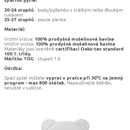
- body/pyžamko s krátkým nebo dlouhým
20-24 stupňů
rukávem
- pouze plenka
25-27 stupňů
Materiál:
Vrchní vrstva:
100% prodyšná mušelínová bavlna
Vnitřní vrstva:
100% prodyšná mušelínová bavlna
Materiály jsou oceněné
certifikací Oeko-tex standard
100 1. třídy.
- stupeň 1.0
Měřítko TOG
Údržba:
Spací pytel
můžete
vyprat v pračce při
30°C na jemný
Nepoužívejte bělidlo,
program - max 800 otáček.
nesušte v sušičce.