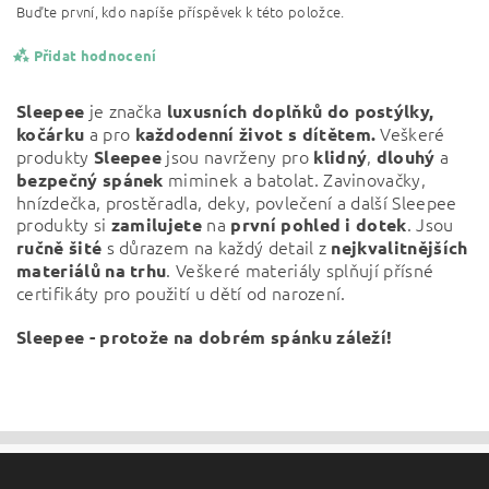
Buďte první, kdo napíše příspěvek k této položce.
Přidat hodnocení
je značka
Sleepee
luxusních doplňků do postýlky,
a pro
Veškeré
kočárku
každodenní život s dítětem.
produkty
jsou navrženy pro
,
a
Sleepee
klidný
dlouhý
miminek a batolat. Zavinovačky,
bezpečný
spánek
hnízdečka, prostěradla, deky, povlečení a další Sleepee
produkty si
na
. Jsou
zamilujete
první pohled i dotek
s důrazem na každý detail z
ručně šité
nejkvalitnějších
. Veškeré materiály splňují přísné
materiálů na trhu
certifikáty pro použití u dětí od narození.
Sleepee - protože na dobrém spánku záleží!
Vložením hodnocení souhlasíte s
podmínkami ochrany
osobních údajů