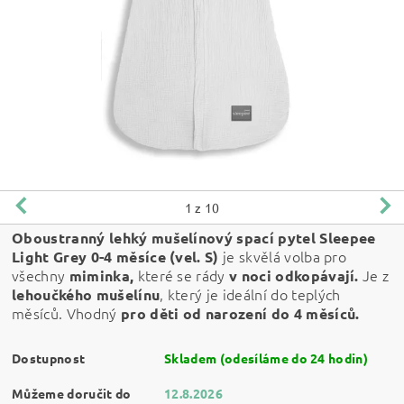
1
z 10
Oboustranný lehký mušelínový spací pytel Sleepee
je skvělá volba pro
Light Grey 0-4 měsíce
(vel. S)
všechny
které se rády
Je z
miminka,
v noci odkopávají.
, který je ideální do teplých
lehoučkého mušelínu
měsíců. Vhodný
pro děti od narození do 4 měsíců.
Dostupnost
Skladem (odesíláme do 24 hodin)
Můžeme doručit do
12.8.2026