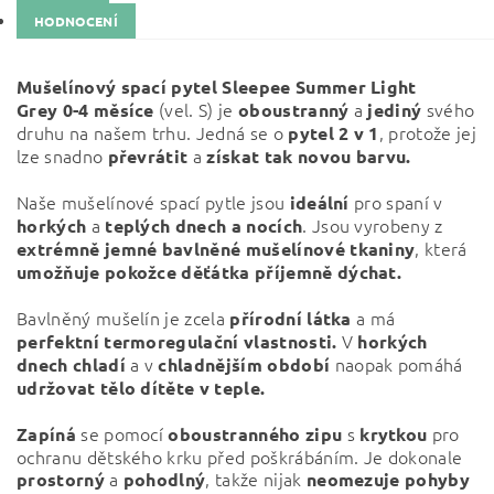
HODNOCENÍ
Mušelínový spací pytel Sleepee Summer Light
(vel. S) je
a
svého
Grey
0-4 měsíce
oboustranný
jediný
druhu na našem trhu. Jedná se o
, protože jej
pytel 2 v 1
lze snadno
a
převrátit
získat tak novou barvu.
Naše mušelínové spací pytle jsou
pro spaní v
ideální
a
. Jsou vyrobeny z
horkých
teplých
dnech a nocích
, která
extrémně jemné bavlněné mušelínové tkaniny
umožňuje pokožce děťátka příjemně dýchat.
Bavlněný mušelín je zcela
a má
přírodní látka
V
perfektní termoregulační vlastnosti.
horkých
a v
naopak pomáhá
dnech chladí
chladnějším období
udržovat tělo dítěte v teple.
se pomocí
s
pro
Zapíná
oboustranného zipu
krytkou
ochranu dětského krku před poškrábáním. Je dokonale
a
, takže nijak
prostorný
pohodlný
neomezuje pohyby