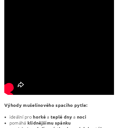
Výhody mušelínového spacího pytle:
ideální
pro
a
a
horké
teplé
dny
noci
pomáhá
klidnějšímu spánku