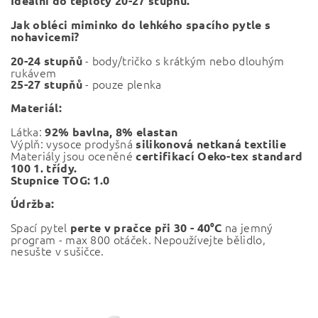
Ideální do teploty 20-27 stupňů.
Jak obléci miminko do lehkého spacího pytle s
nohavicemi?
- body/tričko s krátkým nebo dlouhým
20-24 stupňů
rukávem
- pouze plenka
25-27 stupňů
Materiál:
Látka:
92% bavlna, 8% elastan
Výplň: vysoce prodyšná
silikonová netkaná textilie
Materiály jsou oceněné
certifikací Oeko-tex standard
100 1. třídy.
Stupnice TOG: 1.0
Údržba:
Spací pytel
na jemný
perte v pračce při 30 - 40°C
program - max 800 otáček. Nepoužívejte bělidlo,
nesušte v sušičce.