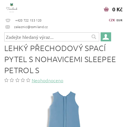
0 Kč
CZK
+420 722 153 120
EUR
zakaznici@tomiland.cz
LEHKÝ PŘECHODOVÝ SPACÍ
PYTEL S NOHAVICEMI SLEEPEE
PETROL S
Neohodnoceno