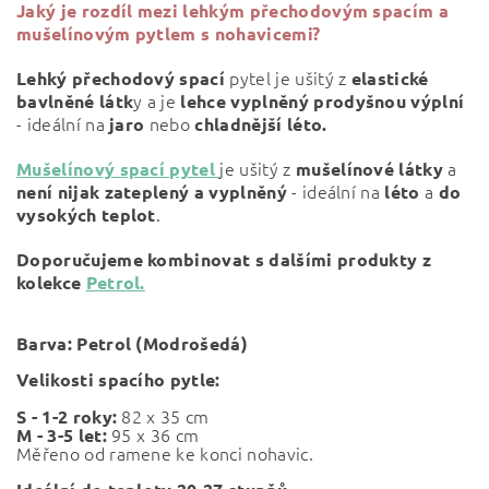
Jaký je rozdíl mezi
lehkým přechodovým spacím a
mušelínovým pytlem s nohavicemi?
pytel je ušitý z
Lehký přechodový spací
elastické
y a je
bavlněné látk
lehce vyplněný prodyšnou výplní
- ideální na
nebo
jaro
chladnější léto.
je ušitý z
a
Mušelínový spací pytel
mušelínové
látky
- ideální na
a
není nijak zateplený a vyplněný
léto
do
.
vysokých teplot
Doporučujeme kombinovat s dalšími produkty z
kolekce
Petrol.
Barva:
Petrol (Modrošedá)
Velikosti spacího pytle:
82 x 35 cm
S - 1-2 roky:
95 x 36 cm
M - 3-5 let:
Měřeno od ramene ke konci nohavic.