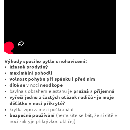
Výhody spacího pytle s nohavicemi:
úžasně prodyšný
maximální pohodlí
volnost pohybu při spánku i před ním
v noci
dítě se
neodkope
bavlna s obsahem elastanu je
a
pružná
příjemná
vyřeší jednu z častých otázek rodičů - je moje
děťátko v noci přikryté?
krytka zipu zamezí poškrábání
(nemusíte se bát, že si dítě v
bezpečné používání
noci zakryje přikrývkou obličej)