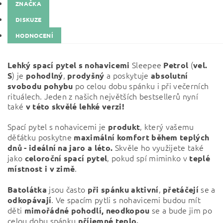
ZNAČKA
DISKUZE
HODNOCENÍ
Sleepee
(
Lehký spací pytel s nohavicemi
Petrol
vel.
) j
e
,
a poskytuje
S
pohodlný
prodyšný
absolutní
po celou dobu spánku i při večerních
svobodu pohybu
rituálech. Jeden z našich největších bestsellerů nyní
také
v této skvělé lehké verzi!
Spací pytel s nohavicemi je
, který vašemu
produkt
děťátku poskytne
maximální komfort během teplých
Skvěle ho využijete také
dnů - ideální na jaro a léto.
jako
, pokud spí miminko v
celoroční spací pytel
teplé
.
místnost i v zimě
jsou často
,
se a
Batolátka
při
spánku
aktivní
přetáčejí
. Ve spacím pytli s nohavicemi budou mít
odkopávají
děti
se a bude jim po
mimořádné pohodlí,
neodkopou
celou dobu spánku
příjemné teplo.