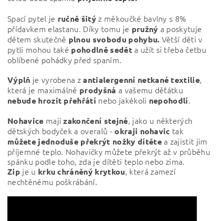
Spací pytel je
z měkoučké bavlny s 8%
ručně
šitý
přídavkem elastanu. Díky tomu je
a poskytuje
pružný
dětem skutečně
Větší děti v
plnou svobodu pohybu.
pytli mohou také
a užít si třeba četbu
pohodlně
sedět
oblíbené pohádky před spaním.
je vyrobena z
,
Výplň
antialergenní netkané textilie
která je maximálně
a vašemu děťátku
prodyšná
nebo jakékoli
.
nebude hrozit přehřátí
nepohodlí
mají
, jako u některých
Nohavice
zakončení
stejné
dětských bodyček a overalů -
tak
okraji nohavic
a zajistit jim
můžete jednoduše překrýt nožky dítěte
příjemné teplo. Nohavičky můžete překrýt až v průběhu
spánku podle toho, zda je dítěti teplo nebo zima.
je u
, která zamezí
Zip
krku chráněný krytkou
nechtěnému poškrábání.