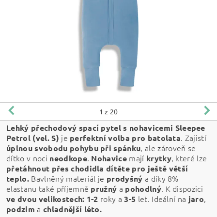
1
z 20
Lehký přechodový spací pytel s nohavicemi Sleepee
j
e
. Zajistí
Petrol (vel. S)
perfektní volba pro batolata
, ale zároveň se
úplnou svobodu pohybu při spánku
dítko v noci
.
mají
, které lze
neodkope
Nohavice
krytky
přetáhnout přes chodidla dítěte pro ještě větší
Bavlněný materiál je
a díky 8%
teplo.
prodyšný
elastanu také příjemně
a
.
K dispozici
pružný
pohodlný
roky a
let.
Ideální na
,
ve dvou velikostech:
1-2
3-5
jaro
a
podzim
chladnější léto.