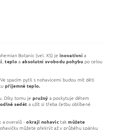
ohemian Botanic
(vel. XS) j
e
a
inovativní
,
a
po celou
í
teplo
absolutní
svobodu
pohybu
 Ve spacím pytli s nohavicemi budou mít děti
nku
příjemné teplo.
u. Díky tomu je
a poskytuje dětem
pružný
a užít si třeba četbu oblíbené
odlně
sedět
 a overalů -
tak
okraji nohavic
můžete
Nohavičky můžete překrýt až v průběhu spánku