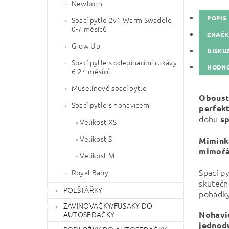
Newborn
POPIS
Spací pytle 2v1 Warm Swaddle
0-7 měsíců
ZNAČ
Grow Up
DISKU
Spací pytle s odepínacími rukávy
HODNO
6-24 měsíců
Mušelínové spací pytle
Oboust
Spací pytle s nohavicemi
perfekt
dobu
s
Velikost XS
Velikost S
Mimin
mimořá
Velikost M
Spací py
Royal Baby
skutečn
POLŠTÁŘKY
pohádky
ZAVINOVAČKY/FUSAKY DO
AUTOSEDAČKY
Nohavi
jednodu