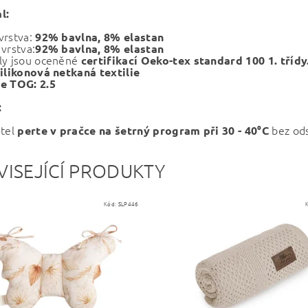
l:
vrstva:
92% bavlna, 8% elastan
vrstva:
92% bavlna, 8% elastan
ly jsou oceněné
certifikací Oeko-tex standard 100 1. třídy
ilikonová netkaná textilie
e TOG: 2.5
:
ytel
bez ods
perte v pračce na šetrný program při 30 - 40°C
VISEJÍCÍ PRODUKTY
Kód:
SLP446