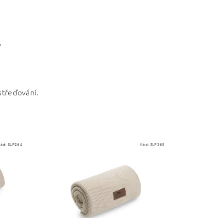
.
třeďování.
Kód:
SLP264
Kód:
SLP265