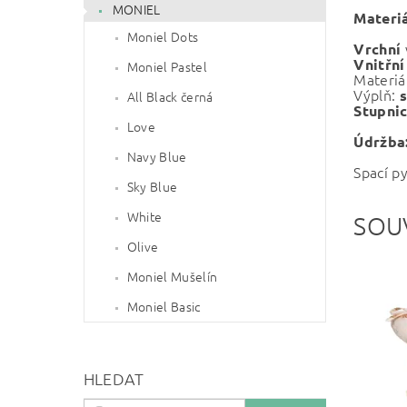
MONIEL
Materiá
Moniel Dots
Vrchní
Vnitřní
Moniel Pastel
Materiá
Výplň:
s
All Black černá
Stupnic
Love
Údržba
Navy Blue
Spací p
Sky Blue
White
SOU
Olive
Moniel Mušelín
Moniel Basic
HLEDAT