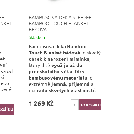
EE
BAMBUSOVÁ DEKA SLEEPEE
ANKET
BAMBOO TOUCH BLANKET
BÉŽOVÁ
Skladem
Bambusová deka
Bamboo
e
Touch Blanket
béžová
je skvělý
et
dárek k narození miminka
,
rvní
který dítě
využije až do
nka od
předškolního věku
. Díky
 si
bambusovému materiálu
je
 nebo
extrémně
jemná
,
příjemná
a
líbené
má
řadu skvělých vlastností.
1 269 Kč