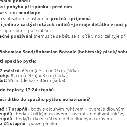
mální pohodlí
ost pohybu při spánku i před ním
v noci
 se
neodkope
a s obsahem elastanu je
a
pružná
příjemná
í jednu z častých otázek rodičů - je moje děťátko v noci 
a zipu zamezí poškrábání
(nemusíte se bát, že si dítě v noci zakryje př
ečné používání
(
Bohemian Sand/Bohemian Botanic
bohémský písek
/boh
ti spacího pytle:
69cm (délka) x 35cm (šířka)
12 měsíců:
82cm (
délka) x 35cm (šířka)
 roky:
95cm (
délka) x 36cm (šířka)
let:
 do teploty 17-24 stupňů.
éci dítko do spacího pytle s nohavicemi?
- body s dlouhým rukávem + overal s dlouhými
ež 17 stupňů
- body s krátkým rukávem + overal s dlouhými rukávy
stupňů
- body/tričko s krátkým nebo dlouhým rukávem
stupňů
- pouze plenka
ž 24 stupňů