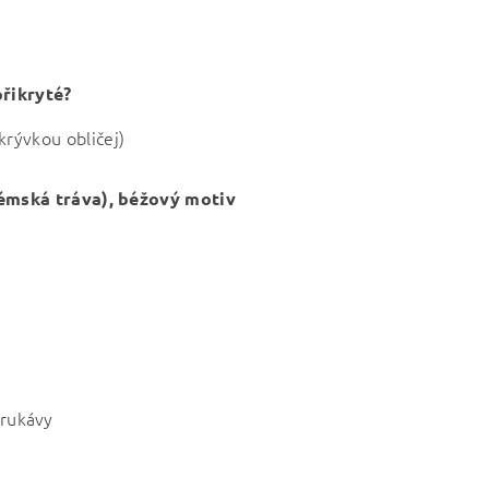
přikryté?
ikrývkou obličej)
émská tráva),
béžový motiv
 rukávy