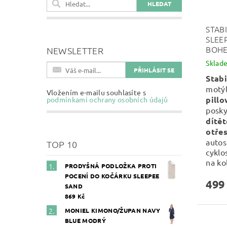
STAB
SLEE
BOHE
NEWSLETTER
Sklad
Stabi
motý
Vložením e-mailu souhlasíte s
pill
podmínkami ochrany osobních údajů
posk
dítě
otřes
autos
TOP 10
cyklo
na ko
PRODYŠNÁ PODLOŽKA PROTI
POCENÍ DO KOČÁRKU SLEEPEE
499
SAND
869 Kč
MONIEL KIMONO/ŽUPAN NAVY
BLUE MODRÝ