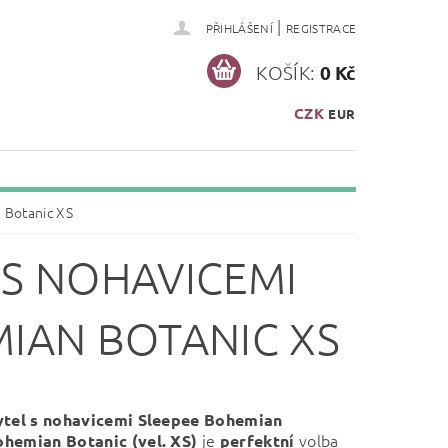
|
PŘIHLÁŠENÍ
REGISTRACE
KOŠÍK:
0 Kč
CZK
EUR
 Botanic XS
 S NOHAVICEMI
IAN BOTANIC XS
ytel s nohavicemi Sleepee Bohemian
j
e
volba
hemian Botanic (v
el. XS)
perfektní