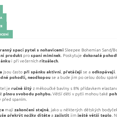
KA
ZE
CENÍ
Sleepee Bohemian Sand/B
ranný spací pytel s nohavicemi
pro
. Poskytuje
ní
produkt
spaní
miminek
dokonalé
pohodl
i při večerních
.
pánku
rituálech
jsou často
,
se a
.
ka
při
spánku
aktivní
přetáčejí
odkopávají
se a bude jim po celou dobu spá
dné pohodlí,
neodkopou
tel je
z měkoučké bavlny s 8% přídavkem elastan
ručně
šitý
ě
Větší děti v pytli mohou také
plnou svobodu pohybu.
poh
 před spaním.
mají
, jako u některých dětských bodyček
ce
zakončení
stejné
a
jim
. 
še překrýt nožky dítěte
zajistit
ještě větší
teplo