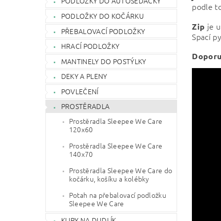
PODLOŽKY DO AUTOSEDAČKY
podle to
PODLOŽKY DO KOČÁRKU
je 
Zip
PŘEBALOVACÍ PODLOŽKY
Spací py
HRACÍ PODLOŽKY
Doporu
MANTINELY DO POSTÝLKY
DEKY A PLENY
POVLEČENÍ
PROSTĚRADLA
Prostěradla Sleepee We Care
120x60
Prostěradla Sleepee We Care
140x70
Prostěradla Sleepee We Care do
kočárku, košíku a kolébky
Potah na přebalovací podložku
Sleepee We Care
KLIPY NA DUDLÍK