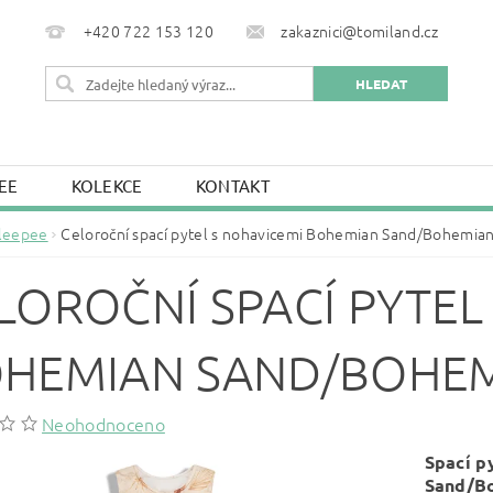
+420 722 153 120
zakaznici@tomiland.cz
EE
KOLEKCE
KONTAKT
leepee
Celoroční spací pytel s nohavicemi Bohemian Sand/Bohemian
LOROČNÍ SPACÍ PYTEL
HEMIAN SAND/BOHEM
Neohodnoceno
Spací p
Sand/Bo