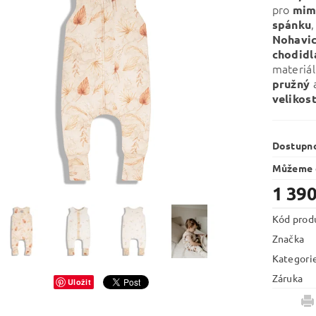
pro
mim
spánku
Nohavi
chodid
materiál
pružný
velikos
Dostupn
Můžeme d
1 390
Kód prod
Značka
Kategori
Záruka
Uložit