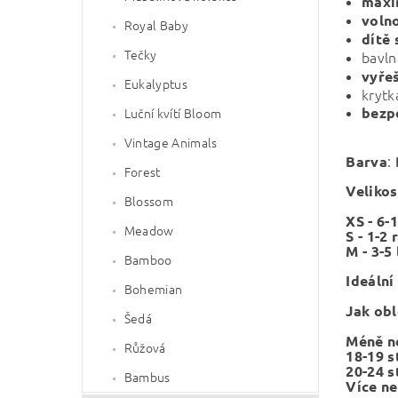
maxi
voln
Royal Baby
dítě
Tečky
bavln
vyřeš
Eukalyptus
krytk
bezp
Luční kvítí Bloom
Vintage Animals
:
Barva
Forest
Velikos
Blossom
XS - 6-
Meadow
S - 1-2
M - 3-5 
Bamboo
Ideální
Bohemian
Jak obl
Šedá
Méně n
Růžová
18-19 
20-24 
Bambus
Více ne