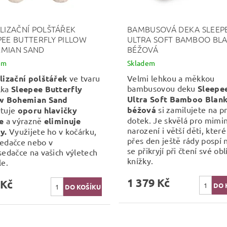
ILIZAČNÍ POLŠTÁŘEK
BAMBUSOVÁ DEKA SLEEP
PEE BUTTERFLY PILLOW
ULTRA SOFT BAMBOO BL
MIAN SAND
BÉŽOVÁ
em
Skladem
lizační polštářek
ve tvaru
Velmi lehkou a měkkou
bambusovou deku
Sleepe
lka
Sleepee Butterfly
Ultra Soft Bamboo Blank
ow Bohemian Sand
béžová
si zamilujete na p
ytuje
oporu hlavičky
dotek. Je skvělá pro mimi
te
a výrazně
eliminuje
narození i větší děti, které
y.
Využijete ho v kočárku,
přes den ještě rády pospí
edačce nebo v
se přikryjí při čtení své ob
sedačce na vašich výletech
knížky.
le.
1 379 Kč
 Kč