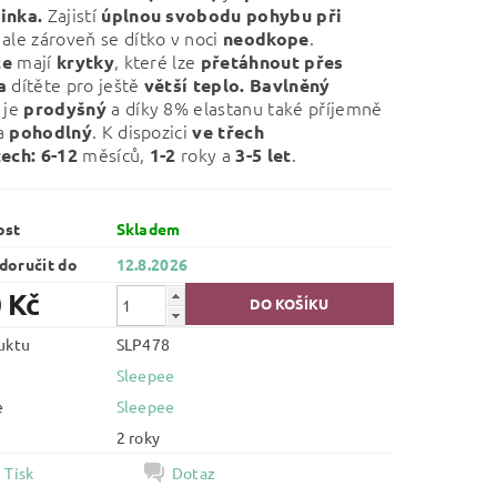
Zajistí
inka.
úplnou svobodu pohybu při
, ale zároveň se dítko v noci
.
neodkope
mají
, které lze
ce
krytky
přetáhnout přes
dítěte pro ještě
la
větší teplo.
Bavlněný
 je
a díky 8% elastanu také příjemně
prodyšný
a
. K dispozici
pohodlný
ve třech
měsíců,
roky a
.
tech:
6-12
1-2
3-5 let
ost
Skladem
oručit do
12.8.2026
 Kč
uktu
SLP478
Sleepee
e
Sleepee
2 roky
Tisk
Dotaz