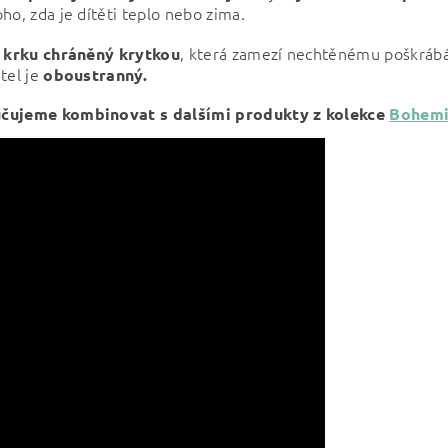
ho, zda je dítěti teplo nebo zima.
u
, která zamezí nechtěnému poškráb
krku chráněný krytkou
tel je
oboustranný.
čujeme kombinovat s dalšími produkty z kolekce
Bohem