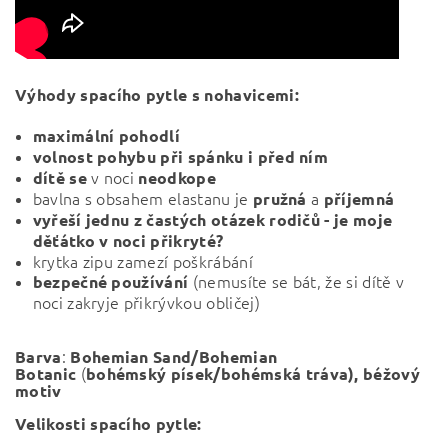
Výhody spacího pytle s nohavicemi:
maximální pohodlí
volnost pohybu při spánku i před ním
v noci
dítě se
neodkope
bavlna s obsahem elastanu je
a
pružná
příjemná
vyřeší jednu z častých otázek rodičů - je moje
děťátko v noci přikryté?
krytka zipu zamezí poškrábání
(nemusíte se bát, že si dítě v
bezpečné používání
noci zakryje přikrývkou obličej)
:
Barva
Bohemian Sand/Bohemian
(
Botanic
bohémský písek
/bohémská tráva),
béžový
motiv
Velikosti spacího pytle: