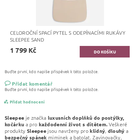
CELOROČNÍ SPACÍ PYTEL S ODEPÍNACÍMI RUKÁVY
SLEEPEE SAND
1 799 Kč
Buďte první, kdo napíše příspěvek k této položce.
Přidat komentář
Buďte první, kdo napíše příspěvek k této položce.
Přidat hodnocení
je značka
Sleepee
luxusních doplňků do postýlky,
a pro
Veškeré
kočárku
každodenní život s dítětem.
produkty
jsou navrženy pro
,
a
Sleepee
klidný
dlouhý
miminek a batolat. Zavinovačky,
bezpečný
spánek