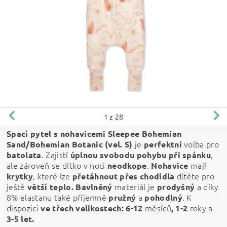
1
z 28
Spací pytel s nohavicemi Sleepee Bohemian
j
e
volba pro
Sand/Bohemian Botanic (
vel. S)
perfektní
. Zajistí
,
batolata
úplnou svobodu pohybu při spánku
ale zároveň se dítko v noci
.
mají
neodkope
Nohavice
, které lze
dítěte pro
krytky
přetáhnout přes chodidla
ještě
materiál je
a díky
větší teplo.
Bavlněný
prodyšný
8% elastanu také příjemně
a
. K
pružný
pohodlný
dispozici
měsíců
roky a
ve třech velikostech: 6-12
,
1-2
3-5 let.