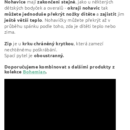
mají
, jako u některých
Nohavice
zakončení
stejné
dětských bodyček a overalů -
tak
okraji nohavic
a
jim
můžete jednoduše překrýt nožky dítěte
zajistit
. Nohavičky můžete překrýt až v
ještě větší
teplo
průběhu spánku podle toho, zda je dítěti teplo nebo
zima.
je u
, která zamezí
Zip
krku chráněný krytkou
nechtěnému poškrábání.
Spací pytel je
oboustranný.
Doporučujeme kombinovat s dalšími produkty z
kolekce
Bohemian
.