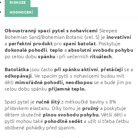
DISKUZE
HODNOCENÍ
Sleepee
Oboustranný spací pytel s nohavicemi
Bohemian Sand/Bohemian Botanic (
vel. S) j
e
inovativní
a
pro
. Poskytuje
perfektní
produkt
spaní
batolat
,
a
dokonalé
pohodlí
teplo
absolutní
svobodu
pohybu
po celou dobu
i při večerních
.
spánku
rituálech
jsou často
,
se a
Batolátka
při
spánku
aktivní
přetáčejí
. Ve spacím pytli s nohavicemi budou mít
odkopávají
děti
se a bude jim po
mimořádné pohodlí,
neodkopou
celou dobu spánku
příjemné teplo.
Spací pytel je
z měkoučké bavlny s 8%
ručně
šitý
přídavkem elastanu. Díky tomu je
a poskytuje
pružný
dětem skutečně
Větší děti v
plnou svobodu pohybu.
pytli mohou také
a užít si třeba četbu
pohodlně
sedět
oblíbené pohádky před spaním.