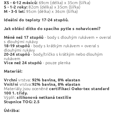
69cm (délka) x 35cm (šířka)
XS - 6-12 měsíců:
82cm (
délka) x 35cm (šířka)
S - 1-2 roky:
95cm (
délka) x 36cm (šířka)
M - 3-5 let:
Ideální do teploty 17-24 stupňů.
Jak obléci dítko do spacího pytle s nohavicemi?
- body s dlouhým rukávem + overal
Méně než 17 stupňů
s dlouhými rukávy
- body s krátkým rukávem + overal s
18-19 stupňů
dlouhými rukávy
- body/tričko s krátkým nebo dlouhým
20-24 stupňů
rukávem
- pouze plenka
Více než 24 stupňů
Materiál:
vrstva:
Vrchní
92% bavlna, 8% elastan
vrstva:
Vnitřní
92% bavlna, 8% elastan
Materiály jsou oceněné
certifikací Oeko-tex standard
100 1. třídy.
Výplň:
silikonová netkaná textilie
Stupnice TOG: 2.5
Údržba: