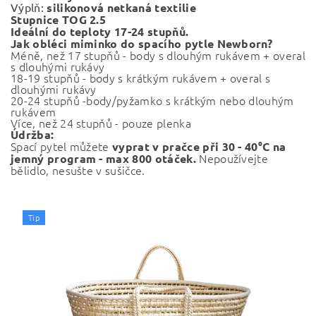
Výplň:
silikonová netkaná textilie
Stupnice TOG 2.5
Ideální do teploty 17-24 stupňů.
Jak obléci miminko do spacího pytle Newborn?
Méně, než 17 stupňů - body s dlouhým rukávem + overal
s dlouhými rukávy
18-19 stupňů - body s krátkým rukávem + overal s
dlouhými rukávy
20-24 stupňů -body/pyžamko s krátkým nebo dlouhým
rukávem
Více, než 24 stupňů - pouze plenka
Údržba:
Spací pytel
můžete
vyprat v pračce při
30 - 40°C na
Nepoužívejte
jemný program - max 800 otáček.
bělidlo, nesušte v sušičce.
Tip