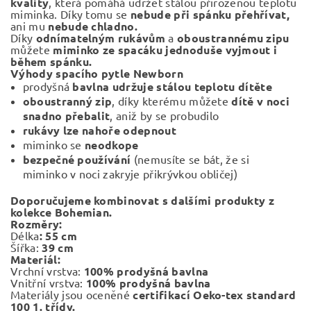
kvality
, která pomáhá udržet stálou přirozenou teplotu
miminka. Díky tomu se
nebude při spánku přehřívat,
ani mu
nebude chladno.
Díky
odnímatelným rukávům
a
oboustrannému zipu
můžete
miminko ze spacáku jednoduše vyjmout i
během spánku.
Výhody spacího pytle Newborn
prodyšná
bavlna udržuje stálou teplotu dítěte
oboustranný zip
, díky kterému můžete
dítě v noci
snadno přebalit
, aniž by se probudilo
rukávy lze nahoře odepnout
miminko se
neodkope
bezpečné
používání
(nemusíte se bát, že si
miminko v noci zakryje přikrývkou obličej)
Doporučujeme kombinovat s dalšími produkty z
kolekce
Bohemian.
Rozměry:
Délka
: 55 cm
Šířka:
39 cm
Materiál:
Vrchní vrstva:
100% prodyšná bavlna
Vnitřní vrstva:
100% prodyšná bavlna
Materiály jsou oceněné
certifikací Oeko-tex standard
100 1. třídy.