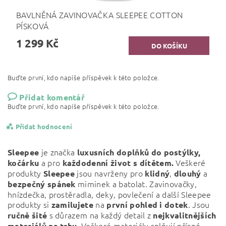
BAVLNĚNÁ ZAVINOVAČKA SLEEPEE COTTON
PÍSKOVÁ
1 299 Kč
Buďte první, kdo napíše příspěvek k této položce.
Přidat komentář
Buďte první, kdo napíše příspěvek k této položce.
Přidat hodnocení
je značka
Sleepee
luxusních doplňků do postýlky,
a pro
Veškeré
kočárku
každodenní život s dítětem.
produkty
jsou navrženy pro
,
a
Sleepee
klidný
dlouhý
miminek a batolat. Zavinovačky,
bezpečný
spánek
hnízdečka, prostěradla, deky, povlečení a další Sleepee
produkty si
na
. Jsou
zamilujete
první pohled i dotek
s důrazem na každý detail z
ručně šité
nejkvalitnějších
. Veškeré materiály splňují přísné
materiálů na trhu