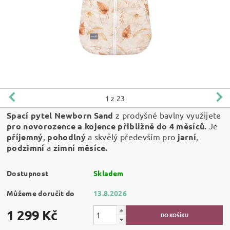
1
z 23
Spací pytel Newborn Sand
z prodyšné bavlny využijete
pro novorozence a kojence přibližně do 4 měsíců.
Je
příjemný
,
pohodlný
a skvělý především pro
jarní
,
podzimní
a
zimní měsíce.
Dostupnost
Skladem
Můžeme doručit do
13.8.2026
1 299 Kč