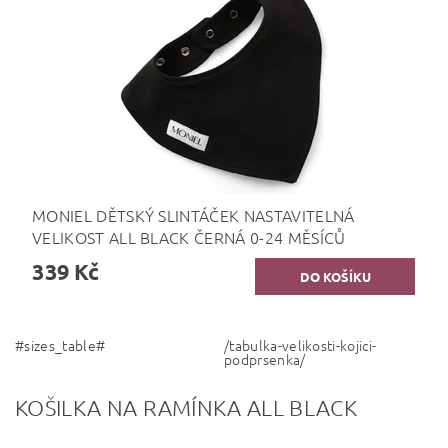
MONIEL DĚTSKÝ SLINTÁČEK NASTAVITELNÁ
VELIKOST ALL BLACK ČERNÁ 0-24 MĚSÍCŮ
339 Kč
#sizes_table#
/tabulka-velikosti-kojici-
podprsenka/
KOŠILKA NA RAMÍNKA ALL BLACK