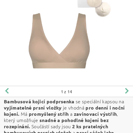
1
z 14
se speciální kapsou na
Bambusová kojicí podprsenka
je vhodná
vyjímatelné prsní vložky
pro denní i noční
Má
a
,
kojení.
promyšlený střih
zavinovací výstřih
který umožňuje
snadné a pohodlné kojení bez
Součástí sady jsou
rozepínání.
2 ks pratelných
a
bambusových prsních vložek
prací sáček jako