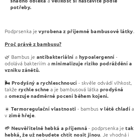
a
snadno obléká
velikost si nastavíte podle
potřeby.
Podprsenka je
.
vyrobena z příjemné bambusové látky
Proč právě z bambusu?
🌿 Bambus je
a
-
antibakteriální
hypoalergenní
odolává bakteriím a
minimalizuje riziko podráždění a
vzniku zánětů.
- skvěle odvádí vlhkost,
🌬️ Prodyšný a rychleschnoucí
takže
a je bambusová látka
rychle schne
prodyšná
a
omezuje nadměrné pocení během kojení.
☀️
- bambus
a
Termoregulační vlastnosti
v létě chladí
v
.
zimě
hřeje
- podprsenka je
🌱 Neuvěřitelně hebká a příjemná
tak
. Je vhodná i
hebká, že už nebudete chtít nosit jinou