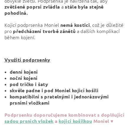
obvykle zvětší. Podprsenka je navržena tak, aby
a
zvětšené poprsí zvládla
stále byla stejně
pohodlná.
Kojicí podprsenka Moniel
, což je důležité
nemá kostici
pro
a dalších komplikací
předcházení tvorbě zánětů
během kojení.
Využití podprsenky
denní kojení
noční kojení
pod tričko i šaty
skvěle padne i pod Moniel kojicí košili
kompatibilní s pratelnými i jednorázovými
prsními vložkami
Podprsenku doporučujeme kombinovat s doplňující
sadou prsních vložek
a
kojicí košilkou
Moniel
♥