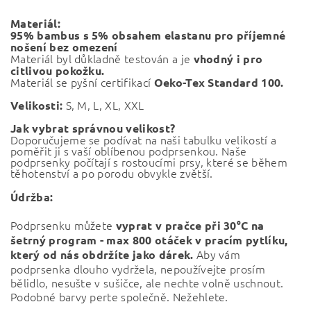
Materiál:
95% bambus s 5% obsahem elastanu pro příjemné
nošení bez omezení
Materiál byl důkladně testován a je
vhodný i pro
citlivou pokožku.
Materiál se pyšní certifikací
Oeko-Tex Standard 100.
S, M, L, XL, XXL
Velikosti:
Jak vybrat správnou velikost?
Doporučujeme se podívat na naši tabulku velikostí a
poměřit ji s vaší oblíbenou podprsenkou. Naše
podprsenky počítají s rostoucími prsy, které se během
těhotenství a po porodu obvykle zvětší.
Údržba:
Podprsenku můžete
vyprat v pračce při
30°C na
šetrný program - max 800 otáček v pracím pytlíku,
Aby vám
který od nás obdržíte jako dárek.
podprsenka dlouho vydržela, nepoužívejte prosím
bělidlo, nesušte v sušičce, ale nechte volně uschnout.
Podobné barvy perte společně. Nežehlete.