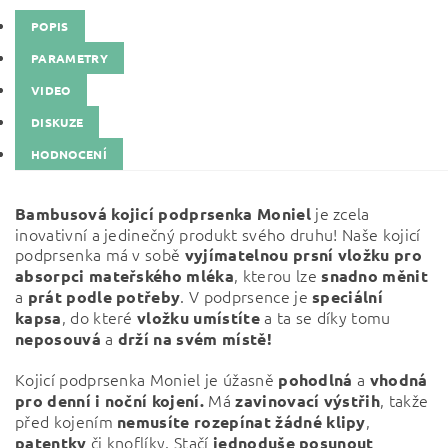
POPIS
PARAMETRY
VIDEO
DISKUZE
HODNOCENÍ
je zcela
Bambusová kojicí podprsenka Moniel
inovativní a jedinečný produkt svého druhu! Naše kojicí
podprsenka má v sobě
vyjímatelnou prsní vložku pro
, kterou lze
absorpci mateřského mléka
snadno měnit
a
. V podprsence je
prát podle potřeby
speciální
, do které
a ta se díky tomu
kapsa
vložku umístíte
a
neposouvá
drží na svém místě!
Kojicí podprsenka Moniel je úžasně
a
pohodlná
vhodná
Má
, takže
pro denní i noční kojení.
zavinovací výstřih
před kojením
,
nemusíte
rozepínat žádné klipy
či knoflíky. Stačí
patentky
jednoduše posunout