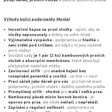
Výhody kojicí podprsenky Moniel
- zajistí, aby se
Inovativní kapsa na prsní vložky
a držely na svém místě.
vložky neposouvaly
- podprsenka je
a
Vyjímatelná vycpávka
hladká
, ani když v ní jsou vložené
není vidět pod tričkem
prsní vložky!
Součástí sady
je 1 pár (2 ks) bambusových prsních
, které absorbují
vložek s absorpční membránou
přebytečné mateřské mléko.
- pro
Zavinovací střih
snadné kojení bez
- ve dne i v noci!
rozepínání patentků a cvočků
- pro šetrné praní
Prací sáček jako dárek pro vás
podprsenky, prsních vložek i dalšího spodního prádla.
-
pro
Promyšlený střih
vhodná
malá i velká prsa.
- je
Bambusový pásek místo kovové kostice
, ale nikde
a
.
oporou pro prsa
netlačí
nepřekáží
- podprsenka se
Zapínání s regulací velikosti