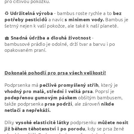
pro citlivou pokožku.
♻️
- bambus roste rychle a to
Udržitelná výroba
bez
a navíc
Bambus je
potřeby pesticidů
s minimem vody.
šetrný nejen k vaší pokožce, ale také k naší planetě.
-
🧺 Snadná údržba a dlouhá životnost
bambusové
prádlo je odolné, drží tvar a barvu i po
opakovaném praní.
Dokonalé pohodlí pro prsa všech velikostí!
Podprsenka má
, který je
pečlivě promyšlený střih
. Poprsí je
vhodný pro malá, střední i velká prsa
obšitým bambusem,
podepřenou gumovým páskem
takže podprsenka
, ale zároveň
prsa podrží
nikde
netlačí a nepřekáží.
Díky
podprsenku
vysoké elasticitě látky
můžete nosit
, kdy se prsa ženě
již během těhotenství
i po porodu