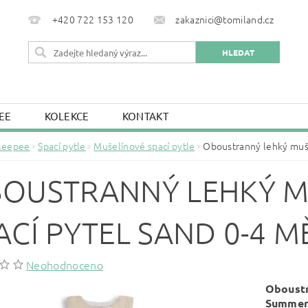
+420 722 153 120
zakaznici@tomiland.cz
EE
KOLEKCE
KONTAKT
leepee
Spací pytle
Mušelínové spací pytle
Oboustranný lehký muše
OUSTRANNÝ LEHKÝ M
ACÍ PYTEL SAND 0-4 M
Neohodnoceno
Oboustr
Summer 