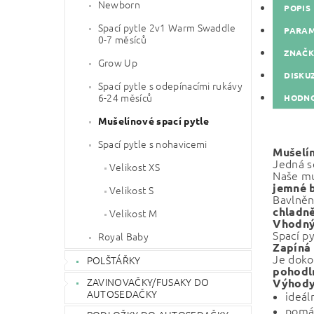
Newborn
POPIS
Spací pytle 2v1 Warm Swaddle
PARA
0-7 měsíců
ZNAČ
Grow Up
DISKU
Spací pytle s odepínacími rukávy
6-24 měsíců
HODNO
Mušelínové spací pytle
Spací pytle s nohavicemi
Mušelí
Jedná s
Velikost XS
Naše mu
jemné 
Velikost S
Bavlněn
chladn
Velikost M
Vhodný 
Spací p
Royal Baby
Zapíná
Je dok
POLŠTÁŘKY
pohodl
ZAVINOVAČKY/FUSAKY DO
Výhody
AUTOSEDAČKY
ideál
pomá