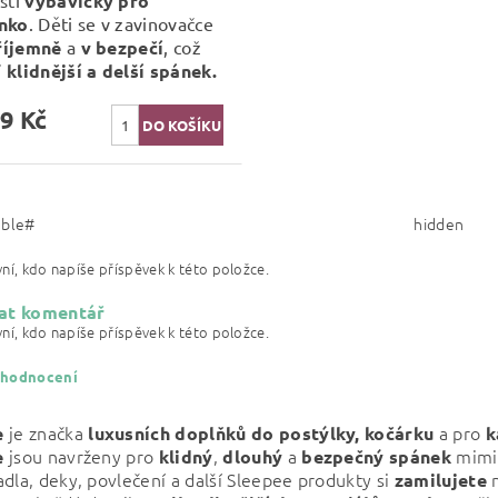
stí
výbavičky pro
nko
. Děti se v zavinovačce
říjemně
a
v bezpečí
, což
í
klidnější a delší spánek.
9 Kč
able#
hidden
ní, kdo napíše příspěvek k této položce.
at komentář
ní, kdo napíše příspěvek k této položce.
 hodnocení
je značka
a pro
e
luxusních doplňků do postýlky, kočárku
k
jsou navrženy pro
,
a
mimin
e
klidný
dlouhý
bezpečný
spánek
adla, deky, povlečení a další Sleepee produkty si
zamilujete