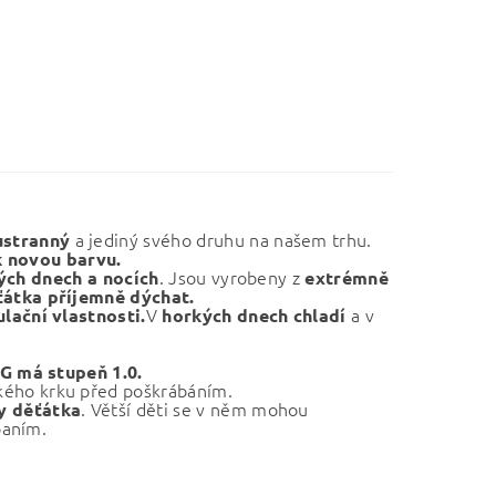
a jediný svého druhu na našem trhu.
ustranný
k novou barvu.
. Jsou vyrobeny z
lých
dnech a nocích
extrémně
átka příjemně dýchat.
V
a v
lační vlastnosti.
horkých dnech chladí
G má stupeň 1.0.
kého krku před poškrábáním.
. Větší děti se v něm mohou
y děťátka
paním.