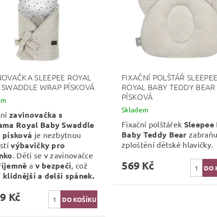
NOVAČKA SLEEPEE ROYAL
FIXAČNÍ POLŠTÁŘ SLEEPE
 SWADDLE WRAP PÍSKOVÁ
ROYAL BABY TEDDY BEAR
PÍSKOVÁ
em
Skladem
sní
zavinovačka s
Fixační polštářek
Sleepee
ama Royal Baby Swaddle
Baby Teddy Bear
zabraňu
 písková
je nezbytnou
zploštění dětské hlavičky.
stí
výbavičky pro
nko
. Děti se v zavinovačce
569 Kč
říjemně
a
v bezpečí
, což
í
klidnější a delší spánek.
9 Kč