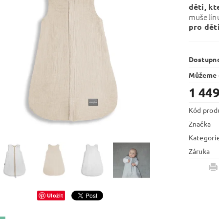
děti, kt
mušelínu
pro dět
Dostupn
Můžeme d
1 449
Kód prod
Značka
Kategori
Záruka
Uložit