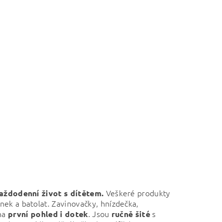
Veškeré produkty
aždodenní život s dítětem.
ek a batolat. Zavinovačky, hnízdečka,
na
. Jsou
s
první pohled i dotek
ručně šité