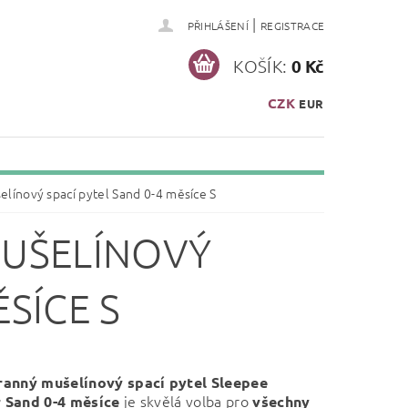
|
PŘIHLÁŠENÍ
REGISTRACE
KOŠÍK:
0 Kč
CZK
EUR
línový spací pytel Sand 0-4 měsíce S
UŠELÍNOVÝ
ĚSÍCE S
anný mušelínový spací pytel Sleepee
je skvělá volba pro
Sand 0-4 měsíce
všechny