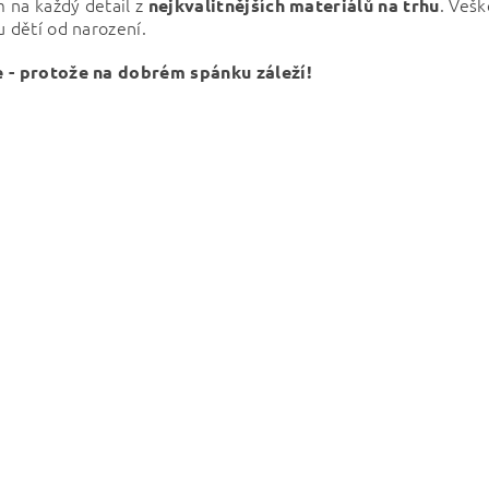
 na každý detail z
. Vešk
nejkvalitnějších materiálů na trhu
u dětí od narození.
 - protože na dobrém spánku záleží!
ním hodnocení souhlasíte s
podmínkami ochrany osobních údajů