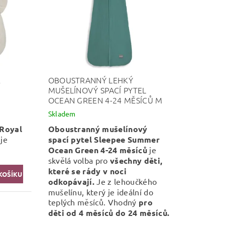
E
OBOUSTRANNÝ LEHKÝ
MUŠELÍNOVÝ SPACÍ PYTEL
OCEAN GREEN 4-24 MĚSÍCŮ M
Skladem
 Royal
Oboustranný mušelínový
je
spací pytel Sleepee Summer
Ocean Green 4-24 měsíců
je
skvělá volba pro
všechny děti,
které se rády v noci
odkopávají.
Je z lehoučkého
mušelínu, který je ideální do
teplých měsíců. Vhodný
pro
děti od 4 měsíců do 24 měsíců.