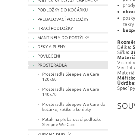
PODLOŽKY DO AUTOSEDAČKY
prod
PODLOŽKY DO KOČÁRKU
obou
posk
PŘEBALOVACÍ PODLOŽKY
zakry
HRACÍ PODLOŽKY
bezp
MANTINELY DO POSTÝLKY
Rozměr
Délka:
DEKY A PLENY
Šířka:
3
POVLEČENÍ
Materiá
Vrchní 
PROSTĚRADLA
Vnitřní 
Materiá
Prostěradla Sleepee We Care
Měřítk
120x60
Údržba
Spací p
Prostěradla Sleepee We Care
140x70
SOU
Prostěradla Sleepee We Care do
kočárku, košíku a kolébky
Potah na přebalovací podložku
Sleepee We Care
KLIPY NA DUDLÍK