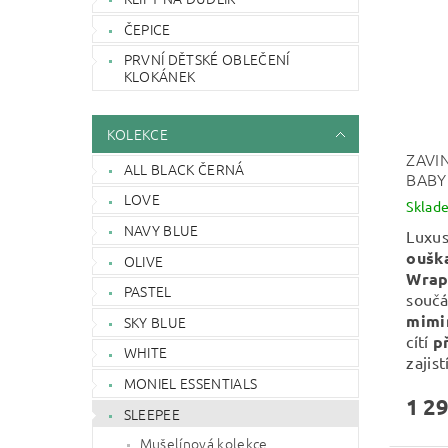
ČEPICE
PRVNÍ DĚTSKÉ OBLEČENÍ
KLOKÁNEK
KOLEKCE
ZAVI
ALL BLACK ČERNÁ
BABY
LOVE
Sklad
NAVY BLUE
Luxu
oušk
OLIVE
Wrap
PASTEL
součá
mimi
SKY BLUE
cítí
p
WHITE
zajist
MONIEL ESSENTIALS
1 29
SLEEPEE
Mušelínová kolekce