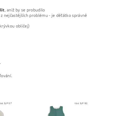
, aniž by se probudilo
lit
 z nejčastějších problému - je děťátko správně
ikrývkou obličej)
.
ďování.
Kód:
SLP107
Kód:
SLP182