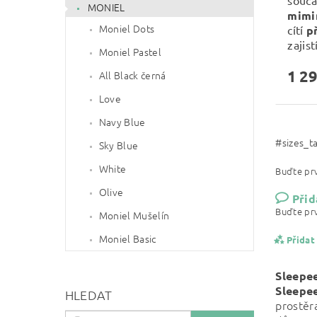
součá
MONIEL
mimi
Moniel Dots
cítí
p
zajist
Moniel Pastel
1 29
All Black černá
Love
Navy Blue
#sizes_t
Sky Blue
White
Buďte prv
Olive
Přid
Buďte prv
Moniel Mušelín
Moniel Basic
Přidat
Sleepe
Sleepe
HLEDAT
prostěr