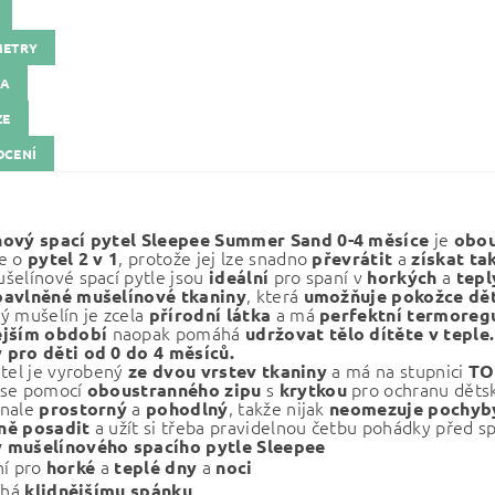
METRY
KA
ZE
CENÍ
je
nový spací pytel Sleepee Summer
Sand
0-4 měsíce
obo
e o
, protože jej lze snadno
a
pytel 2 v 1
převrátit
získat ta
šelínové spací pytle jsou
pro spaní v
a
ideální
horkých
tep
, která
bavlněné mušelínové tkaniny
umožňuje pokožce děť
ý mušelín je zcela
a má
přírodní látka
perfektní termoregu
naopak pomáhá
ějším období
udržovat tělo dítěte v teple.
pro děti od 0 do 4 měsíců.
ytel je vyrobený
a má na stupnici
ze dvou vrstev tkaniny
TO
se pomocí
s
pro ochranu děts
oboustranného zipu
krytkou
onale
a
, takže nijak
prostorný
pohodlný
neomezuje pochyb
a užít si třeba pravidelnou četbu pohádky před s
ně posadit
 mušelínového spacího pytle Sleepee
ní
pro
a
a
horké
teplé
dny
noci
há
klidnějšímu spánku