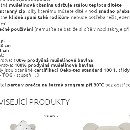
yšná
mušelínová
tkanina udržuje stálou teplotu dítěte
, díky kterému můžete dítě v noci
stranný zip
snadno přeba
ytne
- nebude potřeba řešit jeden
klidné
spaní také rodičům
té?
(nemusíte se bát, že si dítě v noci zakryje př
ečné používání
y:
58 cm
8 cm
l:
vrstva:
100% prodyšná mušelínová bavlna
vrstva:
100% prodyšná mušelínová bavlna
ly jsou oceněné
certifikací Oeko-tex standard 100 1. třídy
- stupeň 1.0
o TOG
:
ytel
bez odstře
perte v pračce na šetrný program při 30°C
VISEJÍCÍ PRODUKTY
Kód:
SLP019