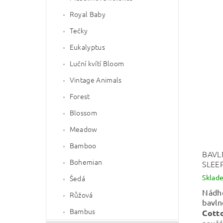
Royal Baby
Tečky
Eukalyptus
Luční kvítí Bloom
Vintage Animals
Forest
Blossom
Meadow
Bamboo
BAVL
Bohemian
SLEE
Sklad
Šedá
Nádh
Růžová
bavl
Bambus
Cott