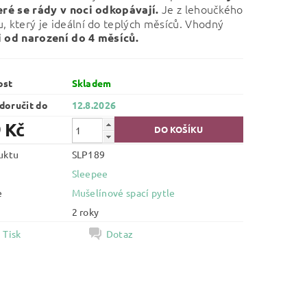
Je z lehoučkého
eré se rády v noci odkopávají.
, který je ideální do teplých měsíců. Vhodný
i od narození do 4 měsíců.
ost
Skladem
oručit do
12.8.2026
 Kč
uktu
SLP189
Sleepee
e
Mušelínové spací pytle
2 roky
Tisk
Dotaz