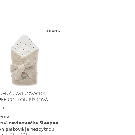
Kód:
SLP532
NĚNÁ ZAVINOVAČKA
PEE COTTON PÍSKOVÁ
em
erná
něná
zavinovačka Sleepee
on písková
je nezbytnou