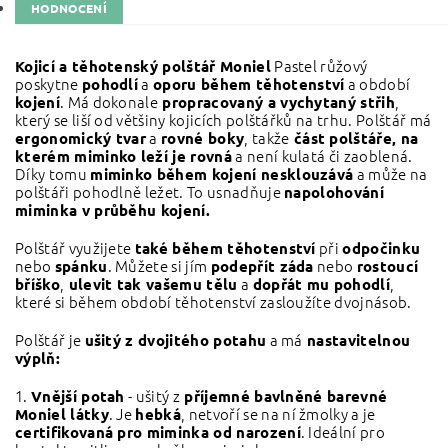
HODNOCENÍ
Pastel růžový
Kojicí a těhotenský polštář Moniel
poskytne
a
a období
pohodlí
oporu během těhotenství
. Má dokonale
,
kojení
propracovaný a vychytaný střih
který se liší od většiny kojicích polštářků na trhu. Polštář má
a
, takže
ergonomický tvar
rovné boky
část polštáře, na
a není kulatá či zaoblená.
kterém miminko leží je rovná
Díky tomu
a může na
miminko během kojení nesklouzává
polštáři pohodlně ležet. To usnadňuje
napolohování
miminka v průběhu kojení.
Polštář využijete
při
také během těhotenství
odpočinku
nebo
. Můžete si jím
nebo
spánku
podepřít záda
rostoucí
,
a
,
bříško
ulevit tak vašemu tělu
dopřát mu pohodlí
které si během období těhotenství zasloužíte dvojnásob.
Polštář je
a má
ušitý z dvojitého potahu
nastavitelnou
výplň:
1.
- ušitý z
Vnější potah
příjemné bavlněné barevné
. Je
, netvoří se na ní žmolky a je
Moniel látky
hebká
. Ideální pro
certifikovaná pro miminka od narození