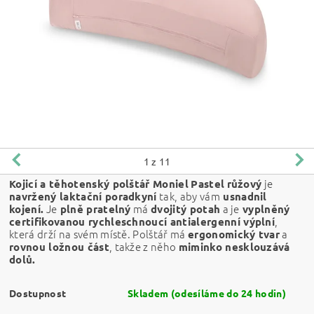
1
z 11
je
Kojicí a těhotenský polštář Moniel
Pastel
růžový
tak, aby vám
navržený laktační poradkyní
usnadnil
Je
má
a je
kojení.
plně pratelný
dvojitý potah
vyplněný
,
certifikovanou rychleschnoucí antialergenní výplní
která drží na svém místě. Polštář má
a
ergonomický tvar
, takže z něho
rovnou ložnou část
miminko nesklouzává
dolů.
Dostupnost
Skladem (odesíláme do 24 hodin)