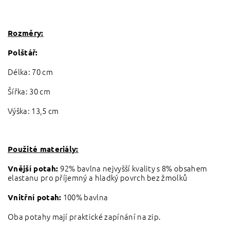
Rozměry:
Polštář:
Délka: 70 cm
Šířka: 30 cm
Výška: 13,5 cm
Použité materiály:
92% bavlna nejvyšší kvality s 8% obsahem
Vnější potah:
elastanu pro příjemný a hladký povrch bez žmolků
100% bavlna
Vnitřní potah:
Oba potahy mají praktické zapínání na zip.