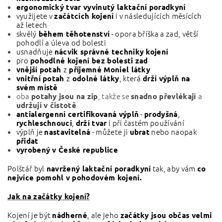
ergonomický tvar vyvinutý laktační poradkyní
využijete v
i v následujících měsících
začátcích kojení
až letech
skvělý
- opora bříška a zad, větší
během těhotenství
pohodlí a úleva od bolesti
usnadňuje
nácvik správné techniky kojení
pro
pohodlné kojení bez bolesti zad
z
vnější potah
příjemné Moniel látky
z
, která
vnitřní potah
odolné látky
drží výplň na
svém místě
oba
, takže se
a
potahy jsou na zip
snadno převlékají
udržují v čistotě
-
,
antialergenní certifikovaná výplň
prodyšná
,
i při častém používání
rychleschnoucí
drží tvar
výplň je
- můžete ji
nebo naopak
nastavitelná
ubrat
přidat
vyrobený v České republice
Polštář byl
tak, aby vám
navržený laktační poradkyní
co
nejvíce pomohl v pohodovém kojení.
Jak na začátky kojení?
Kojení je být
, ale jeho
nádherné
začátky jsou občas velmi