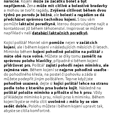
. Kojení
náročné
může ze začátku bolet a být
Žena
nepříjemné.
může mít citlivé a bolestivé bradavky
a mohou se tvořit ragády
. Zvýšená citlivost během dvou
, ale
týdnů po porodu je běžná
bolesti a ragádám se dá
S tou vám
předcházet
správnou technikou kojení.
pomůže
, kterou doporučujeme najít a
laktační poradkyně
kontaktovat již během těhotenství. Inspirovat se můžete
například v naší
.
databázi laktačních poradkyň
Kojicí polštář Moniel vám
nejen
pomůže
v začátcích
, ale i během kojení v následujících měsících či letech.
kojení
Miminko během
a
kojení pohodlně položíte na polštář
Můžete se díky tomu
máte obě ruce volné.
zaměřit na
, případně si během kojení
správnou polohu hlavičky
Polštář
přidržovat prs.
zajistí pohodlí nejen miminku, ale
. Během kojení se
-
zejména vám
nejprve pohodlně usaďte
do pohodlného křesla, na postel či pohovku a záda si
můžete podepřít jiným polštářem. Teprve když jste
, dejte si
pohodlně usazená
kojicí polštář lehce na stranu
. Následně na
podle toho z kterého prsa budete kojit
. Vždy
polštář položte miminko a přiložte si ho k prsu
přikládejte miminko k prsu, nikoli prso k miminku. Během
kojení byste se měla cítit
a
uvolněně
mělo by se vám
Polohu můžete i během kojení upravit tak,
sedět dobře.
abyste se cítila komfortně.