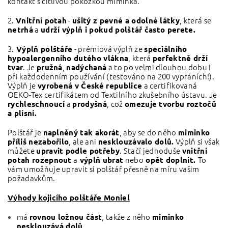
kontakt s citlivou pokožkou miminka.
2.
-
, která se
Vnitřní potah
ušitý
z pevné a odolné látky
a
netrhá
udrží výplň i pokud polštář často perete.
3.
- prémiová výplň ze
Výplň polštáře
speciálního
, která
hypoalergenního dutého vlákna
perfektně drží
. Je
,
a to po velmi dlouhou dobu i
tvar
pružná
nadýchaná
při každodenním používání (testováno na 200 vypráních!).
Výplň je
a certifikovaná
vyrobená v České republice
OEKO-Tex certifikátem od Textilního zkušebního ústavu. Je
a
, což
rychleschnoucí
prodyšná
omezuje tvorbu roztočů
a plísní.
Polštář je
, aby se do něho
naplněný tak akorát
miminko
, ale ani
Výplň si však
příliš nezabořilo
nesklouzávalo dolů.
můžete
. Stačí jednoduše
upravit podle potřeby
vnitřní
a
nebo
To
potah rozepnout
výplň ubrat
opět doplnit.
vám umožňuje upravit si polštář přesně na míru vašim
požadavkům.
Výhody kojicího polštáře Moniel
má
, takže z něho
rovnou ložnou část
miminko
nesklouzává dolů