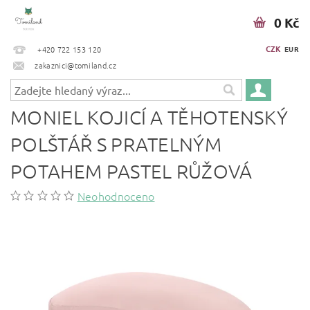
0 Kč
CZK
+420 722 153 120
EUR
zakaznici@tomiland.cz
MONIEL KOJICÍ A TĚHOTENSKÝ
POLŠTÁŘ S PRATELNÝM
POTAHEM PASTEL RŮŽOVÁ
Neohodnoceno