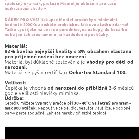
společný okamžik, protože Moniel je oblečení pro vaše
nejkrásnější chvíle ♥
DÁREK PRO VÁS!
Nakupte Moniel produkty v minimální
hodnotě 2000Kč a získáte praktickou látkovou tašku zdarma!
Tašku využijete na věci do porodnice, na nákupy, do kočárku
nebo jen tak přes rameno na každodenní pochůzky.
Materiál:
92% bavlna nejvyšší kvality s 8% obsahem elastanu
pro příjemné nošení bez omezení
Materiál byl důkladně testován a je
vhodný pro děti od
narození.
Materiál se pyšní certifikací
Oeko-Tex Standard 100.
Velikost:
Čepička je vhodná
měsíců
od narození do přibližně 3-6
podle velikosti hlavičky miminka.
Údržba:
Čepičku můžete
vyprat v pračce při
30 - 40°C na šetrný program -
Nepoužívejte bělidlo, nesušte v sušičce. Podobné
max 800 otáček.
barvy perte společně. Žehlete naruby při nízké teplotě.