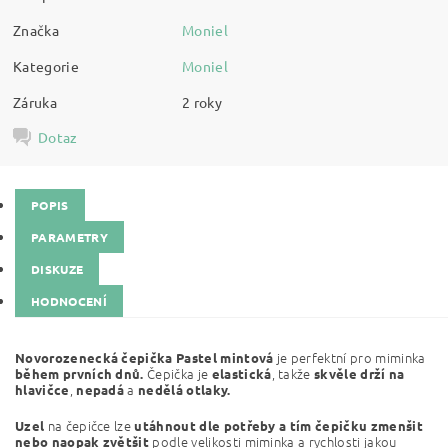
Značka
Moniel
Kategorie
Moniel
Záruka
2 roky
Dotaz
POPIS
PARAMETRY
DISKUZE
HODNOCENÍ
je perfektní pro miminka
Novorozenecká čepička
Pastel mintová
Čepička je
, takže
během prvních dnů.
elastická
skvěle drží na
,
a
hlavičce
nepadá
nedělá otlaky.
na čepičce lze
Uzel
utáhnout dle potřeby a tím čepičku zmenšit
podle velikosti miminka a rychlosti jakou
nebo naopak zvětšit