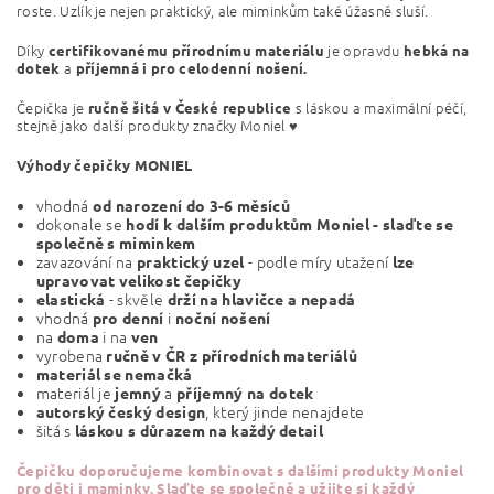
roste. Uzlík je nejen praktický, ale miminkům také úžasně sluší.
Díky
je opravdu
certifikovanému přírodnímu materiálu
hebká na
a
dotek
příjemná i pro celodenní nošení.
Čepička je
s láskou a maximální péčí,
ručně šitá v České republice
stejně jako další produkty značky Moniel ♥
Výhody čepičky MONIEL
vhodná
od narození do 3-6 měsíců
dokonale se
hodí k dalším produktům Moniel - slaďte se
společně s miminkem
zavazování na
- podle míry utažení
praktický uzel
lze
upravovat velikost čepičky
- skvěle
elastická
drží na hlavičce a nepadá
vhodná
i
pro denní
noční nošení
na
i
na
doma
ven
vyrobena
ručně v ČR z přírodních materiálů
materiál se nemačká
materiál je
a
jemný
příjemný
na
dotek
, který jinde nenajdete
autorský český design
šitá s
láskou s důrazem na každý detail
Čepičku
doporučujeme kombinovat s dalšími produkty Moniel
pro děti i maminky. Slaďte se společně a
užijte si každý