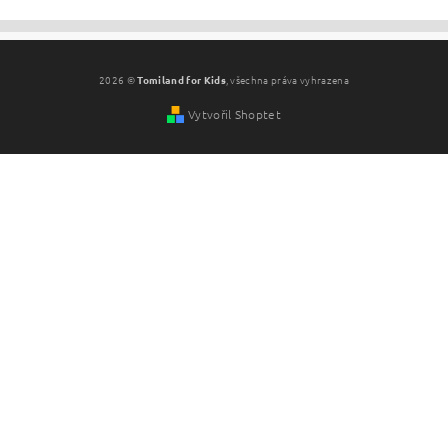
2026 ©
Tomiland for Kids
, všechna práva vyhrazena
Vytvořil Shoptet
Vložením hodnocení souhlasíte s
podmínkami ochrany
osobních údajů