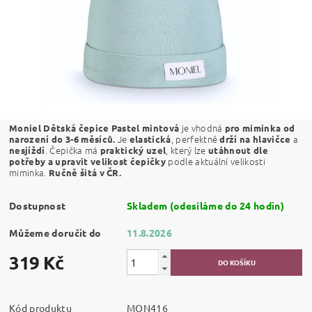
je vhodná
Moniel Dětská čepice
Pastel mintová
pro miminka od
Je
, perfektně
a
narození do 3-6 měsíců.
elastická
drží na hlavičce
. Čepička má
, který lze
nesjíždí
praktický uzel
utáhnout dle
podle aktuální velikosti
potřeby a upravit velikost čepičky
miminka.
Ručně šitá v ČR.
Dostupnost
Skladem (odesíláme do 24 hodin)
Můžeme doručit do
11.8.2026
319 Kč
Kód produktu
MON416