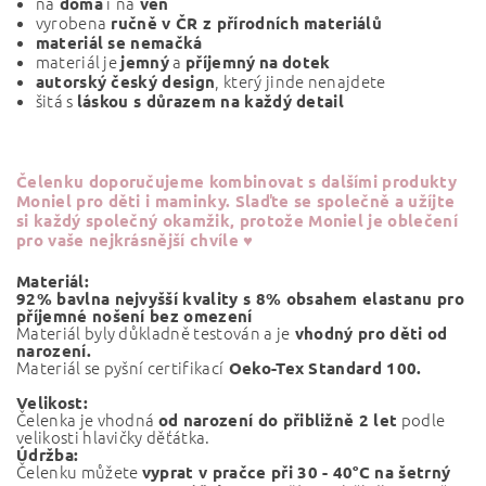
na
i
na
doma
ven
vyrobena
ručně v ČR z přírodních materiálů
materiál se nemačká
materiál je
a
jemný
příjemný
na
dotek
, který jinde nenajdete
autorský český design
šitá s
láskou s důrazem na každý detail
Čelenku
doporučujeme kombinovat s dalšími produkty
Moniel pro děti i maminky. Slaďte se společně a užíjte
si každý společný okamžik, protože Moniel je oblečení
pro vaše nejkrásnější chvíle ♥
Materiál:
92% bavlna nejvyšší kvality s 8% obsahem elastanu pro
příjemné nošení bez omezení
Materiál byly důkladně testován a je
vhodný pro děti od
narození.
Materiál se pyšní certifikací
Oeko-Tex Standard 100.
Velikost:
Čelenka je vhodná
podle
od narození do přibližně 2 let
velikosti hlavičky děťátka.
Údržba:
Čelenku můžete
vyprat v pračce při
30 - 40°C na šetrný