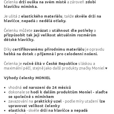
Čelenka
a zároveň
drží ouška na svém místě
zdobí
hlavičku miminka.
Je ušitá z
, takže
elastického materiálu
skvěle drží na
,
a
hlavičce
nepadá
nedělá otlaky.
Čelenku můžete
a
a
zavázat
utáhnout dle potřeby
přizpůsobit tak její velikost aktuálním rozměrům
dětské hlavičky.
Díky
je opravdu
certifikovanému přírodnímu materiálu
a
hebká na dotek
příjemná i pro celodenní nošení.
Čelenka je
s láskou a
ručně šitá v České Republice
maximální péčí, stejně jako další produkty značky Moniel ♥
Výhody čelenky MONIEL
vhodná
od narození do 24 měsíců
dokonale se
hodí k dalším produktům Moniel - slaďte
se společně s miminkem
zavazování na
- podle míry utažení
praktický uzel
lze
upravovat velikost čelenky
- skvěle
elastická
drží na hlavičce a nepadá