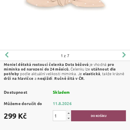
1
z 7
je vhodná
Moniel dětská rostoucí čelenka Dots béžová
pro
Čelenku lze
miminka od narození do 24 měsíců.
utáhnout dle
podle aktuální velikosti miminka. Je
, takže krásně
potřeby
elastická
a
.
drží na hlavičce
nesjíždí
Ručně šitá v ČR.
Dostupnost
Skladem
Můžeme doručit do
11.8.2026
299 Kč