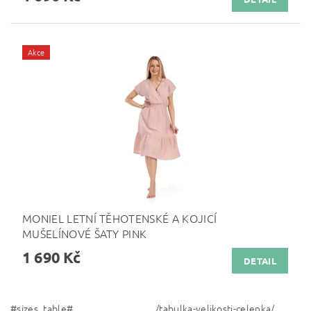
Akce
MONIEL LETNÍ TĚHOTENSKÉ A KOJICÍ
MUŠELÍNOVÉ ŠATY PINK
1 690 Kč
DETAIL
#sizes_table#
/tabulka-velikosti-celenka/