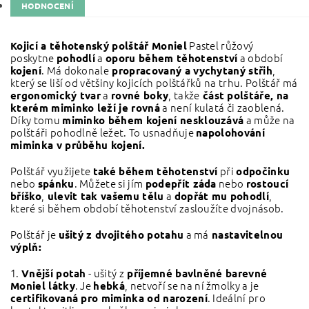
HODNOCENÍ
Pastel růžový
Kojicí a těhotenský polštář Moniel
poskytne
a
a období
pohodlí
oporu během těhotenství
. Má dokonale
,
kojení
propracovaný a vychytaný střih
který se liší od většiny kojicích polštářků na trhu. Polštář má
a
, takže
ergonomický tvar
rovné boky
část polštáře, na
a není kulatá či zaoblená.
kterém miminko leží je rovná
Díky tomu
a může na
miminko během kojení nesklouzává
polštáři pohodlně ležet. To usnadňuje
napolohování
miminka v průběhu kojení.
Polštář využijete
při
také během těhotenství
odpočinku
nebo
. Můžete si jím
nebo
spánku
podepřít záda
rostoucí
,
a
,
bříško
ulevit tak vašemu tělu
dopřát mu pohodlí
které si během období těhotenství zasloužíte dvojnásob.
Polštář je
a má
ušitý z dvojitého potahu
nastavitelnou
výplň:
1.
- ušitý z
Vnější potah
příjemné bavlněné barevné
. Je
, netvoří se na ní žmolky a je
Moniel látky
hebká
. Ideální pro
certifikovaná pro miminka od narození