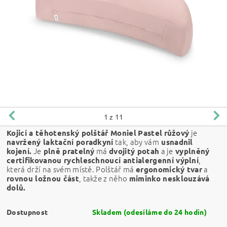
1
z 11
je
Kojicí a těhotenský polštář Moniel
Pastel
růžový
tak, aby vám
navržený laktační poradkyní
usnadnil
Je
má
a je
kojení.
plně pratelný
dvojitý potah
vyplněný
,
certifikovanou rychleschnoucí antialergenní výplní
která drží na svém místě. Polštář má
a
ergonomický tvar
, takže z něho
rovnou ložnou část
miminko nesklouzává
dolů.
Dostupnost
Skladem (odesíláme do 24 hodin)