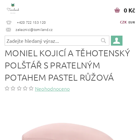
0 Kč
CZK
+420 722 153 120
EUR
zakaznici@tomiland.cz
MONIEL KOJICÍ A TĚHOTENSKÝ
POLŠTÁŘ S PRATELNÝM
POTAHEM PASTEL RŮŽOVÁ
Neohodnoceno