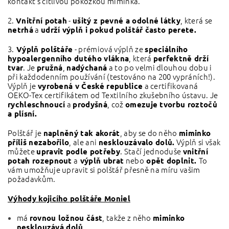
kontakt s citlivou pokožkou miminka.
2.
-
, která se
Vnitřní potah
ušitý
z pevné a odolné látky
a
netrhá
udrží výplň i pokud polštář často perete.
3.
- prémiová výplň ze
Výplň polštáře
speciálního
, která
hypoalergenního dutého vlákna
perfektně drží
. Je
,
a to po velmi dlouhou dobu i
tvar
pružná
nadýchaná
při každodenním používání (testováno na 200 vypráních!).
Výplň je
a certifikovaná
vyrobená v České republice
OEKO-Tex certifikátem od Textilního zkušebního ústavu. Je
a
, což
rychleschnoucí
prodyšná
omezuje tvorbu roztočů
a plísní.
Polštář je
, aby se do něho
naplněný tak akorát
miminko
, ale ani
Výplň si však
příliš nezabořilo
nesklouzávalo dolů.
můžete
. Stačí jednoduše
upravit podle potřeby
vnitřní
a
nebo
To
potah rozepnout
výplň ubrat
opět doplnit.
vám umožňuje upravit si polštář přesně na míru vašim
požadavkům.
Výhody kojicího polštáře Moniel
má
, takže z něho
rovnou ložnou část
miminko
nesklouzává dolů