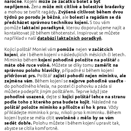
. Kojení
náročné
může ze začátku bolet a být
Žena
nepříjemné.
může mít citlivé a bolestivé bradavky
a mohou se tvořit ragády
. Zvýšená citlivost během dvou
, ale
týdnů po porodu je běžná
bolesti a ragádám se dá
S tou vám
předcházet
správnou technikou kojení.
pomůže
, kterou doporučujeme najít a
laktační poradkyně
kontaktovat již během těhotenství. Inspirovat se můžete
například v naší
.
databázi laktačních poradkyň
Kojicí polštář Moniel vám
nejen
pomůže
v začátcích
, ale i během kojení v následujících měsících či letech.
kojení
Miminko během
a
kojení pohodlně položíte na polštář
Můžete se díky tomu
máte obě ruce volné.
zaměřit na
, případně si během kojení
správnou polohu hlavičky
Polštář
přidržovat prs.
zajistí pohodlí nejen miminku, ale
. Během kojení se
-
zejména vám
nejprve pohodlně usaďte
do pohodlného křesla, na postel či pohovku a záda si
můžete podepřít jiným polštářem. Teprve když jste
, dejte si
pohodlně usazená
kojicí polštář lehce na stranu
. Následně na
podle toho z kterého prsa budete kojit
. Vždy
polštář položte miminko a přiložte si ho k prsu
přikládejte miminko k prsu, nikoli prso k miminku. Během
kojení byste se měla cítit
a
uvolněně
mělo by se vám
Polohu můžete i během kojení upravit tak,
sedět dobře.
abyste se cítila komfortně.