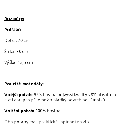
Rozměry:
Polštář:
Délka: 70 cm
Šířka: 30 cm
Výška: 13,5 cm
Použité materiály:
92% bavlna nejvyšší kvality s 8% obsahem
Vnější potah:
elastanu pro příjemný a hladký povrch bez žmolků
100% bavlna
Vnitřní potah:
Oba potahy mají praktické zapínání na zip.