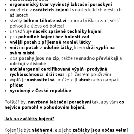
ergonomický tvar vyvinutý laktační poradkyní
využijete v
i v následujících měsících
začátcích kojení
až letech
skvělý
- opora bříška a zad, větší
během těhotenství
pohodlí a úleva od bolesti
usnadňuje
nácvik správné techniky kojení
pro
pohodlné kojení bez bolesti zad
z
vnější potah
příjemné Moniel látky
z
, která
vnitřní potah
odolné látky
drží výplň na
svém místě
oba
, takže se
a
potahy jsou na zip
snadno převlékají
udržují v čistotě
-
,
antialergenní certifikovaná výplň
prodyšná
,
i při častém používání
rychleschnoucí
drží tvar
výplň je
- můžete ji
nebo naopak
nastavitelná
ubrat
přidat
vyrobený v České republice
Polštář byl
tak, aby vám
navržený laktační poradkyní
co
nejvíce pomohl v pohodovém kojení.
Jak na začátky kojení?
Kojení je být
, ale jeho
nádherné
začátky jsou občas velmi