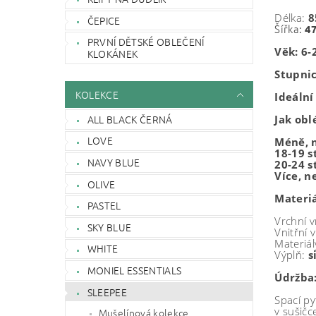
Délka:
8
ČEPICE
Šířka:
4
PRVNÍ DĚTSKÉ OBLEČENÍ
Věk: 6-
KLOKÁNEK
Stupnic
KOLEKCE
Ideální
ALL BLACK ČERNÁ
Jak obl
LOVE
Méně, 
18-19 
NAVY BLUE
20-24 
Více, n
OLIVE
Materiá
PASTEL
Vrchní v
SKY BLUE
Vnitřní 
Materiá
WHITE
Výplň:
s
MONIEL ESSENTIALS
Údržba
SLEEPEE
Spací py
v sušičc
Mušelínová kolekce