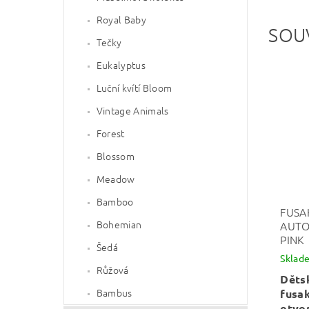
Royal Baby
SOU
Tečky
Eukalyptus
Luční kvítí Bloom
Vintage Animals
Forest
Blossom
Meadow
Bamboo
FUSA
Bohemian
AUTO
PINK
Šedá
Sklad
Růžová
Děts
Bambus
fusa
otvo