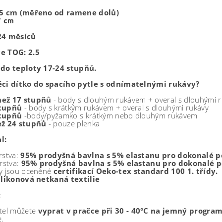
5 cm (měřeno od ramene dolů)
7 cm
24 měsíců
e TOG: 2.5
 do teploty 17-24 stupňů.
éci dítko do spacího pytle s odnímatelnými rukávy?
než 17 stupňů
- body s dlouhým rukávem + overal s dlouhými 
stupňů
- body s krátkým rukávem + overal s dlouhými rukávy
stupňů
-body/pyžamko s krátkým nebo dlouhým rukávem
ež 24 stupňů
- pouze plenka
l:
rstva:
95% prodyšná bavlna s 5% elastanu pro dokonalé p
vrstva:
95% prodyšná bavlna s 5% elastanu pro dokonalé p
ly jsou oceněné
certifikací Oeko-tex standard 100 1. třídy.
ilikonová netkaná textilie
:
tel
můžete
vyprat v pračce při
30 - 40°C na jemný program
e.