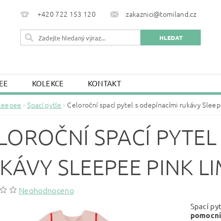
+420 722 153 120
zakaznici@tomiland.cz
EE
KOLEKCE
KONTAKT
leepee
Spací pytle
Celoroční spací pytel s odepínacími rukávy Slee
LOROČNÍ SPACÍ PYTEL
KÁVY SLEEPEE PINK L
Neohodnoceno
Spací py
pomocní