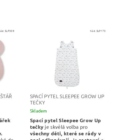
Kód:
SLP309
Kód:
SLP173
LŠTÁŘ
SPACÍ PYTEL SLEEPEE GROW UP
TEČKY
Skladem
tářek
Spací pytel Sleepee Grow Up
tečky
je skvělá volba pro
.
všechny děti, které se rády v
aké do
noci odkopávají.
Je
rostoucí
a