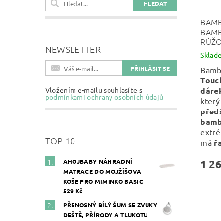
BAMB
BAMB
RŮŽ
NEWSLETTER
Sklad
Bamb
Touc
dáre
Vložením e-mailu souhlasíte s
podmínkami ochrany osobních údajů
který
před
bamb
extr
TOP 10
má
ř
1 26
AHOJBABY NÁHRADNÍ
MATRACE DO MOJŽÍŠOVA
KOŠE PRO MIMINKO BASIC
529 Kč
PŘENOSNÝ BÍLÝ ŠUM SE ZVUKY
DEŠTĚ, PŘÍRODY A TLUKOTU