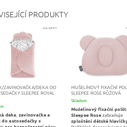
VISEJÍCÍ PRODUKTY
Kód:
SLP277
K/ZAVINOVAČKA/DEKA DO
MUŠELÍNOVÝ FIXAČNÍ PO
SEDAČKY SLEEPEE ROYAL
SLEEPEE ROSE RŮŽOVÁ
Skladem
em
Mušelínový fixační polš
,
ká deka
zavinovačka a
Sleepee Rose
zabraňuje
k
do autosedačky s
zploštění dětské hlavičky
ry pro bezpečnostní pásy
Polštářek doporučujeme t