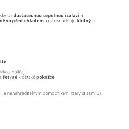
skytují
dostatečnou tepelnou izolaci
a
něno před chladem
, což usnadňuje
klidný
a
ěte
rývkou obličej
a
šetrné
k dětské
pokožce
el je nenahraditelným pomocníkem, který si zamilují