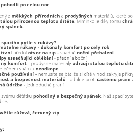
 pohodlí po celou noc
bený z
měkkých
,
přírodních
a
prodyšných
materiálů, které po
stálou přirozenou teplotu dítěte
. Miminko je díky tomu
chrá
ný spánek.
spacího pytle s rukávy?
matelné
rukávy -
dokonalý komfort po celý rok
ativní
přední
otvor na zip
- snadné
noční přebalení
-
přední a boční
ipy usnadňující oblékání
lný komfort
- prodyšné materiály
udržují stálou teplotu dít
se během spánku
neodkope
ečné používání -
nemusíte se bát, že si dítě v noci zakryje přik
nost a bezpečnost materiálů
- odolné proti
častému
praní
ná údržba
- jednoduché praní
te svému děťátku
pohodlný a bezpečný spánek
. Náš spací pyt
diče.
světle růžová, červený zip
y: