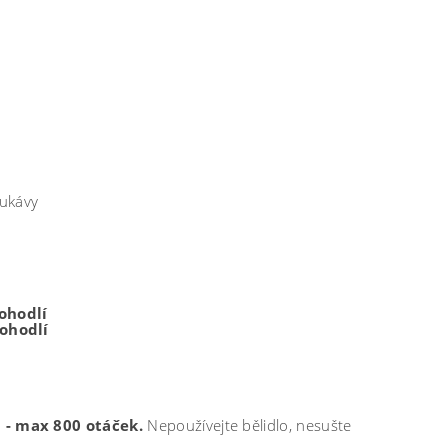
rukávy
ohodlí
ohodlí
 - max 800 otáček.
Nepoužívejte bělidlo, nesušte