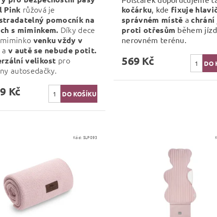
růžová je
l Pink
kočárku
, kde
fixuje hlavi
stradatelný pomocník
na
správném místě
a
chrání
Díky dece
ách s miminkem.
proti otřesům
během jízd
 miminko
venku vždy v
nerovném terénu.
a
v
autě se nebude potit.
569 Kč
pro
rzální velikost
ny autosedačky.
9 Kč
Kód:
SLP093