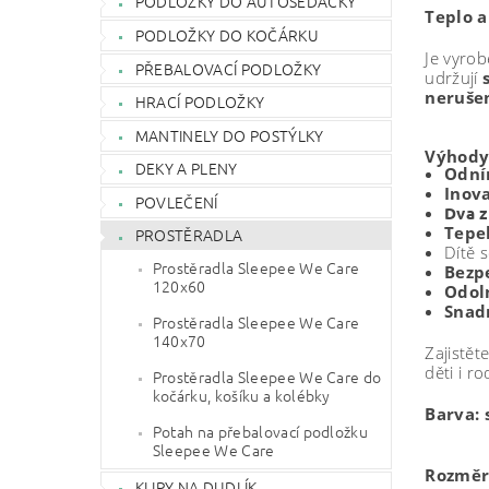
PODLOŽKY DO AUTOSEDAČKY
Teplo a
PODLOŽKY DO KOČÁRKU
Je vyro
PŘEBALOVACÍ PODLOŽKY
udržují
neruše
HRACÍ PODLOŽKY
MANTINELY DO POSTÝLKY
Výhody 
DEKY A PLENY
Odní
Inov
POVLEČENÍ
Dva z
Tepe
PROSTĚRADLA
Dítě 
Prostěradla Sleepee We Care
Bezp
120x60
Odol
Snad
Prostěradla Sleepee We Care
140x70
Zajistě
děti i ro
Prostěradla Sleepee We Care do
kočárku, košíku a kolébky
Barva: 
Potah na přebalovací podložku
Sleepee We Care
Rozměr
KLIPY NA DUDLÍK