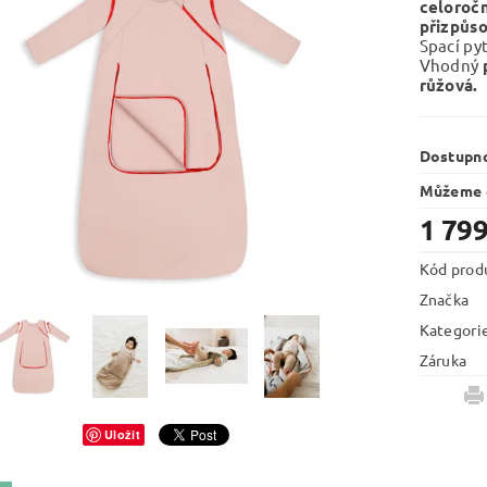
celoročn
přizpůso
Spací pyt
Vhodný
růžová.
Dostupn
Můžeme d
1 799
Kód prod
Značka
Kategori
Záruka
Uložit