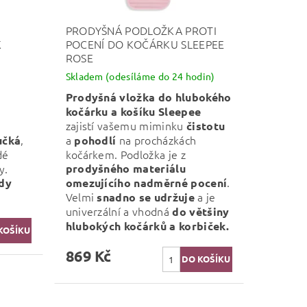
PRODYŠNÁ PODLOŽKA PROTI
K
POCENÍ DO KOČÁRKU SLEEPEE
ROSE
Skladem (odesíláme do 24 hodin)
Prodyšná vložka do hlubokého
kočárku a košíku Sleepee
zajistí vašemu miminku
a
čistotu
,
a
na procházkách
učká
pohodlí
dé
kočárkem. Podložka je z
y.
prodyšného materiálu
.
dy
omezujícího nadměrné pocení
Velmi
a je
snadno se udržuje
univerzální a vhodná
do většiny
hlubokých kočárků a korbiček.
869 Kč