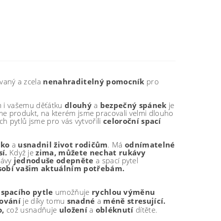
vaný a zcela
nenahraditelný pomocník
pro
ám i vašemu děťátku
dlouhý
a
bezpečný spánek
je
me produkt, na kterém jsme pracovali velmi dlouho
ch pytlů jsme pro vás vytvořili
celoroční spací
nko
a
usnadnil život rodičům
. Má
odnímatelné
í.
Když je
zima, můžete nechat rukávy
kávy
jednoduše
odepněte
a spací pytel
sobí vašim aktuálním potřebám.
spacího pytle
umožňuje
rychlou výměnu
ování
je díky tomu
snadné
a
méně stresující.
o,
což usnadňuje
uložení
a
obléknutí
dítěte.