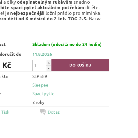
í
a díky
odepínatelným rukávům
snadno
bíte spací pytel aktuálním potřebám
dítěte.
el je
nejbezpečnější
ložní prádlo pro miminka.
pro děti od 6 měsíců do 2 let. TOG 2.5.
Barva
ost
Skladem (odesíláme do 24 hodin)
oručit do
11.8.2026
 Kč
uktu
SLP589
Sleepee
e
Spací pytle
2 roky
Tisk
Dotaz