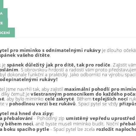
KA
ZE
CENÍ
pytel pro miminko s odnímatelnými rukávy
je dlouho očeká
spánek vašeho dítěte
.
k je
spánek
důležitý jak pro dítě, tak pro rodiče
. Zajistit v
osláním
. S obrovskou hrdostí a radostí vám proto představuje
 byl dokonale funkční a praktický. Jako odborníci na výrobu spací
 odepínatelnými rukávy!
el jsme navrhli tak, aby zajistil
maximální pohodlí pro mimi
, díky čemuž je
všestranným pomocníkem do každého počas
né
, aby bylo miminko
celé
zakryté
. Během
teplejších nocí
ru
te v
pohodlnou verzi bez rukávů
. Spací pytel se vždy
přizpů
ytel má hned dva zipy:
na přebalování
- Pohodlný zip
umístěný vepředu uprostřed 
ky během noci
, aniž byste museli miminko budit. Noční
přebal
a boku spacího pytle
- Spací pytel lze zcela
rozložit naploch