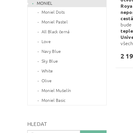
MONIEL
Roya
nepo
Moniel Dots
cest
Moniel Pastel
bude
teple
All Black černá
Unive
Love
všech
Navy Blue
2 19
Sky Blue
White
Olive
Moniel Mušelín
Moniel Basic
HLEDAT