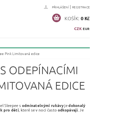
|
PŘIHLÁŠENÍ
REGISTRACE
KOŠÍK:
0 Kč
CZK
EUR
pee Pink Limitovaná edice
 S ODEPÍNACÍMI
IMITOVANÁ EDICE
tel Sleepee s
odmínatelnými rukávy
je
dokonalý
k pro děti
, které se v noci často
odkopávají
. Je