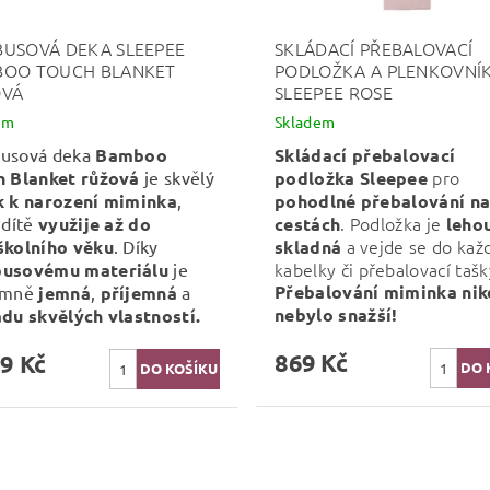
USOVÁ DEKA SLEEPEE
SKLÁDACÍ PŘEBALOVACÍ
OO TOUCH BLANKET
PODLOŽKA A PLENKOVNÍ
OVÁ
SLEEPEE ROSE
em
Skladem
usová deka
Bamboo
Skládací přebalovací
pro
h Blanket růžová
je skvělý
podložka Sleepee
k k narození miminka
,
pohodlné
přebalování n
. Podložka je
 dítě
využije až do
cestách
leho
a vejde se do kaž
školního věku
. Díky
skladná
kabelky či přebalovací tašk
usovému materiálu
je
Přebalování miminka nik
émně
jemná
,
příjemná
a
nebylo snažší!
adu skvělých vlastností.
869 Kč
9 Kč