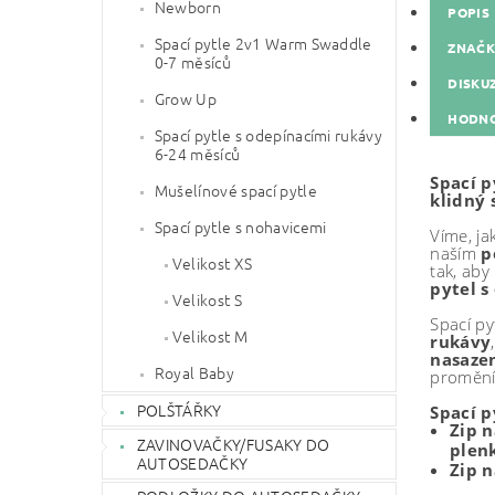
Newborn
POPIS
Spací pytle 2v1 Warm Swaddle
ZNAČ
0-7 měsíců
DISKU
Grow Up
HODNO
Spací pytle s odepínacími rukávy
6-24 měsíců
Spací 
Mušelínové spací pytle
klidný 
Spací pytle s nohavicemi
Víme, ja
naším
p
Velikost XS
tak, aby
pytel s
Velikost S
Spací pyt
Velikost M
rukávy
nasaze
Royal Baby
promění
POLŠTÁŘKY
Spací p
Zip 
ZAVINOVAČKY/FUSAKY DO
plen
AUTOSEDAČKY
Zip n