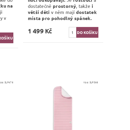
čku na
dostatečně
prostorný
, takže
i
ji
větší děti
v něm mají
dostatek
y v
místa pro pohodlný spánek.
1 499 Kč
Kód:
SLP476
Kód:
SLP566