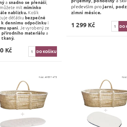
příjemný
,
pohodlný
a skv
a
,
ný
snadno se přenáší
především pro
jarní
,
podz
 můžete mít
miminko
Košík
zimní měsíce.
ále nablízku.
tuje děťátku
bezpečné
i
 k dennímu odpočinku
1 299 Kč
. Je vyrobený ze
ímu
spaní
a
přírodního materiálu
 tkaný.
0 Kč
Kód:
AHB11475
Kód