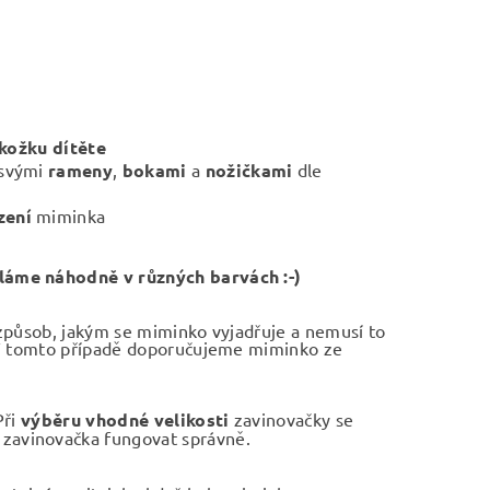
kožku dítěte
svými
rameny
,
bokami
a
nožičkami
dle
zení
miminka
láme náhodně v různých barvách :-)
 způsob, jakým se miminko vyjadřuje a nemusí to
. V tomto případě doporučujeme miminko ze
Při
výběru vhodné velikosti
zavinovačky se
 zavinovačka fungovat správně.