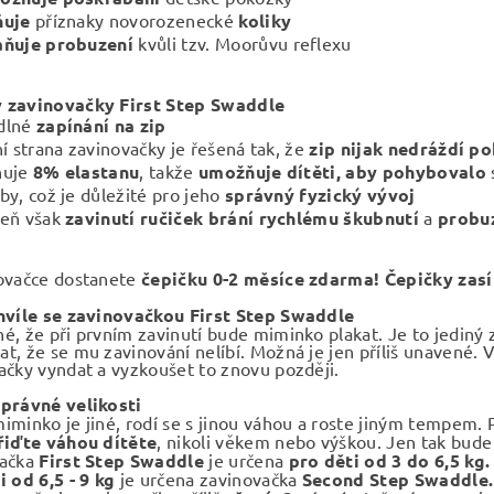
ňuje
příznaky novorozenecké
koliky
aňuje
probuzení
kvůli tzv. Moorůvu reflexu
 zavinovačky First Step Swaddle
dlné
zapínání na zip
ní strana zavinovačky je řešená tak, že
zip nijak nedráždí po
huje
8% elastanu
, takže
umožňuje dítěti, aby pohybovalo
by, což je důležité pro jeho
správný fyzický vývoj
veň však
zavinutí ručiček brání rychlému škubnutí
a
probu
ovačce dostanete
čepičku 0-2 měsíce zdarma! Čepičky zasí
hvíle se zavinovačkou First Step Swaddle
é, že při prvním zavinutí bude miminko plakat. Je to jediný
t, že se mu zavinování nelíbí. Možná je jen příliš unavené
ačky vyndat a vyzkoušet to znovu později.
právné velikosti
iminko je jiné, rodí se s jinou váhou a roste jiným tempem. 
řiďte váhou dítěte
, nikoli věkem nebo výškou. Jen tak bude
vačka
First Step Swaddle
je určena
pro děti od 3 do 6,5 kg.
i od 6,5 - 9 kg
je určena zavinovačka
Second Step Swaddle.