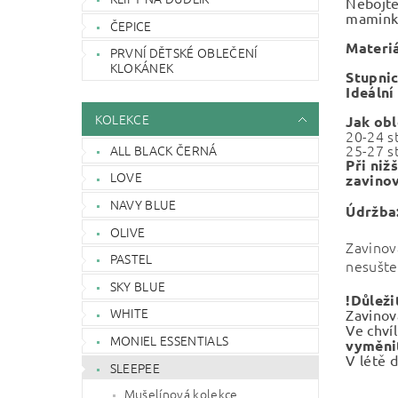
Nebojte 
maminky
ČEPICE
Materiá
PRVNÍ DĚTSKÉ OBLEČENÍ
KLOKÁNEK
Stupnic
Ideální
KOLEKCE
Jak ob
20-24 s
25-27 s
ALL BLACK ČERNÁ
Při niž
LOVE
zavino
NAVY BLUE
Údržba
OLIVE
Zavino
PASTEL
nesušte 
SKY BLUE
!Důleži
WHITE
Zavinov
Ve chví
MONIEL ESSENTIALS
vyměnit
V létě
d
SLEEPEE
Mušelínová kolekce