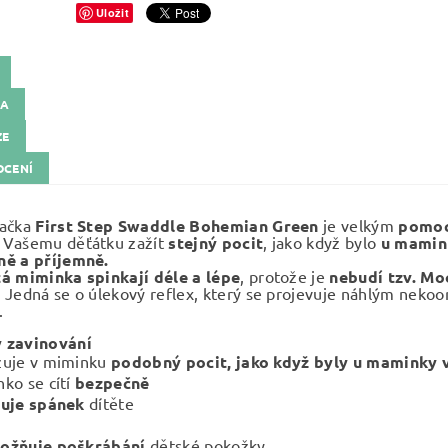
Uložit
KA
ZE
CENÍ
vačka
First Step Swaddle
Bohemian Green
je velkým
pomoc
 Vašemu děťátku zažít
stejný pocit
, jako když bylo
u mamin
ě a příjemně.
á miminka spinkají déle a lépe
, protože je
nebudí tzv. Mo
.
Jedná se o úlekový reflex, který se projevuje náhlým neko
.
 zavinování
zuje v miminku
podobný pocit, jako když byly u maminky v
ko se cítí
bezpečně
uje
spánek
dítěte
ožňuje poškrábání
dětské pokožky