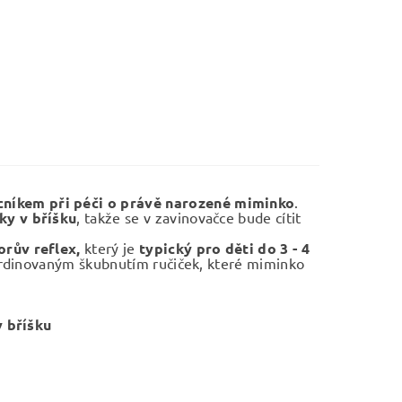
níkem při péči o právě narozené miminko
.
ky v bříšku
, takže se v zavinovačce bude cítit
orův reflex,
který je
typický pro děti do 3 - 4
ordinovaným škubnutím ručiček, které miminko
 bříšku