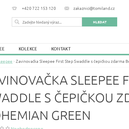
+420 722 153 120
zakaznici@tomiland.cz
EE
KOLEKCE
KONTAKT
leepee
Zavinovačka Sleepee First Step Swaddle s čepičkou zdarma 
VINOVAČKA SLEEPEE F
ADDLE S ČEPIČKOU 
HEMIAN GREEN
Neohodnoceno