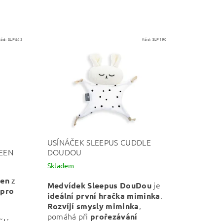
Kód:
SLP443
Kód:
SLP190
USÍNÁČEK SLEEPUS CUDDLE
EEN
DOUDOU
Skladem
een
z
je
Medvídek Sleepus DouDou
e
pro
.
ideální první hračka miminka
,
Rozvíjí smysly miminka
pomáhá při
prořezávání