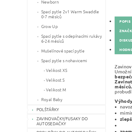
Newborn
Spací pytle 2v1 Warm Swaddle
0-7 měsíců
POPIS
Grow Up
ZNAČ
Spací pytle s odepínacími rukávy
DISKU
6-24 měsíců
HODNO
Mušelínové spací pytle
Spací pytle s nohavicemi
Zavino
Velikost XS
Umožní
bezpečn
Velikost S
Zavinut
měsíců
Velikost M
probudí
Royal Baby
Výhody
navo
POLŠTÁŘKY
mimin
ZAVINOVAČKY/FUSAKY DO
zlepš
AUTOSEDAČKY
znem