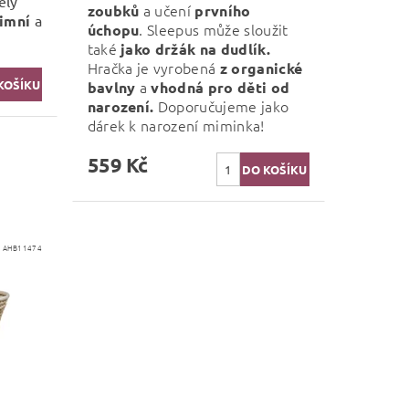
ělý
a učení
zoubků
prvního
imní
a
. Sleepus může sloužit
úchopu
také
jako držák na dudlík.
Hračka je vyrobená
z organické
a
bavlny
vhodná pro děti od
Doporučujeme jako
narození.
dárek k narození miminka!
559 Kč
:
AHB11474