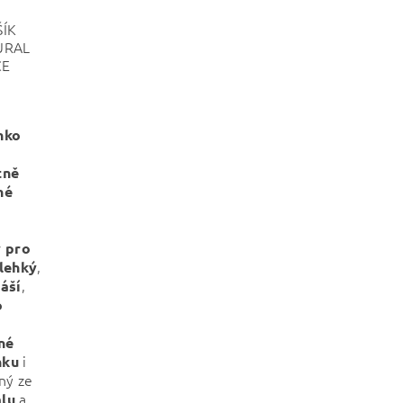
ÍK
URAL
CE
nko
tně
né
 pro
,
lehký
,
áší
o
né
i
nku
ný ze
a
lu