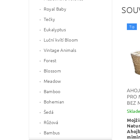
SOU
Royal Baby
Tečky
Tip
Eukalyptus
Luční kvítí Bloom
Vintage Animals
Forest
Blossom
Meadow
AHOJ
Bamboo
PRO 
Bohemian
BEZ 
Sklad
Šedá
Mojží
Růžová
Natu
Ahojb
Bambus
mimin