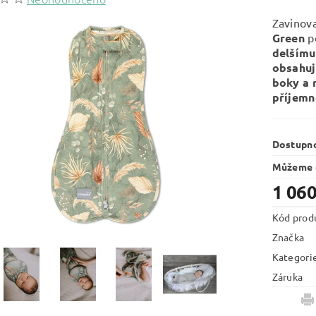
Zavinov
Green
p
delšímu
obsahuj
boky a 
příjemn
Dostupn
Můžeme d
1 060
Kód prod
Značka
Kategori
Záruka