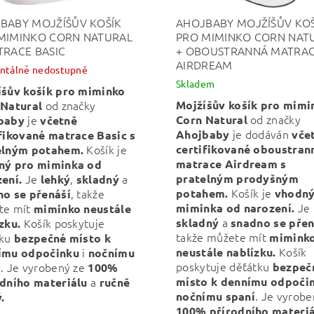
BABY MOJŽÍŠŮV KOŠÍK
AHOJBABY MOJŽÍŠŮV KOŠ
MIMINKO CORN NATURAL
PRO MIMINKO CORN NAT
TRACE BASIC
+ OBOUSTRANNÁ MATRA
AIRDREAM
tálně nedostupné
Skladem
íšův košík pro miminko
od značky
Mojžíšův košík pro mimi
 Natural
od značky
je
Corn Natural
baby
včetně
je dodáván
Ahojbaby
vče
fikované matrace Basic s
Košík je
certifikované oboustran
elným potahem.
matrace Airdream s
ný pro miminka od
Je
,
a
pratelným prodyšným
ení.
lehký
skladný
Košík je
, takže
potahem.
vhodný
no se přenáší
Je
te mít
miminka od narození.
miminko neustále
a
Košík poskytuje
skladný
snadno se přen
zku.
takže můžete mít
tku
mimink
bezpečné místo k
Košík
i
neustále nablízku.
ímu odpočinku
nočnímu
poskytuje děťátku
. Je vyrobený ze
bezpeč
í
100%
a
místo k dennímu odpoči
odního materiálu
ručně
. Je vyrobe
nočnímu
spaní
.
100% přírodního materiá