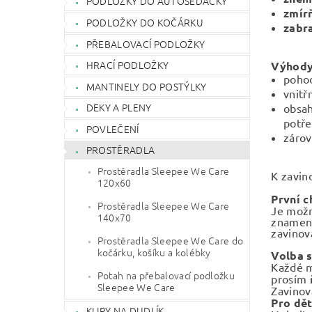
PODLOŽKY DO AUTOSEDAČKY
zmír
PODLOŽKY DO KOČÁRKU
zabr
PŘEBALOVACÍ PODLOŽKY
HRACÍ PODLOŽKY
Výhody
poho
MANTINELY DO POSTÝLKY
vnitř
DEKY A PLENY
obsa
potře
POVLEČENÍ
záro
PROSTĚRADLA
Prostěradla Sleepee We Care
K zavin
120x60
První c
Prostěradla Sleepee We Care
Je možn
140x70
znamena
zavinov
Prostěradla Sleepee We Care do
kočárku, košíku a kolébky
Volba s
Každé m
Potah na přebalovací podložku
prosím
Sleepee We Care
Zavino
Pro dět
KLIPY NA DUDLÍK