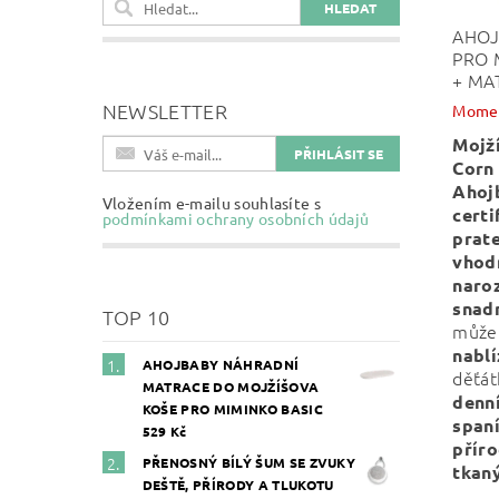
AHOJ
PRO 
+ MA
NEWSLETTER
Momen
Mojž
Corn
Ahoj
Vložením e-mailu souhlasíte s
certi
podmínkami ochrany osobních údajů
prat
vhod
naroz
snad
TOP 10
může
nablí
AHOJBABY NÁHRADNÍ
děťá
MATRACE DO MOJŽÍŠOVA
denn
KOŠE PRO MIMINKO BASIC
span
529 Kč
přír
PŘENOSNÝ BÍLÝ ŠUM SE ZVUKY
tkaný
DEŠTĚ, PŘÍRODY A TLUKOTU