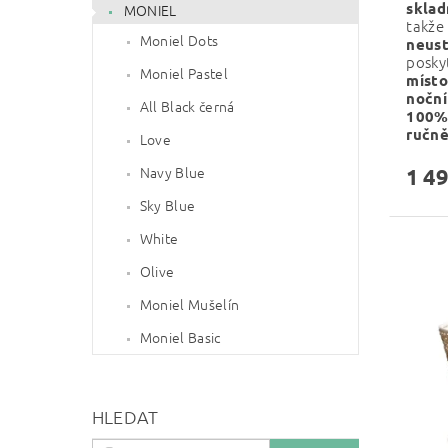
sklad
MONIEL
takže
Moniel Dots
neust
posky
Moniel Pastel
místo
nočn
All Black černá
100% 
ručně
Love
Navy Blue
1 49
Sky Blue
White
Olive
Moniel Mušelín
Moniel Basic
HLEDAT