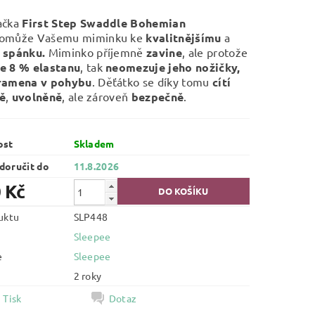
ačka
First Step Swaddle Bohemian
omůže Vašemu miminku ke
kvalitnějšímu
a
 spánku.
Miminko příjemně
zavine
, ale protože
e 8 % elastanu
, tak
neomezuje jeho nožičky,
ramena v pohybu
. Děťátko se díky tomu
cítí
ě
,
uvolněně
, ale zároveň
bezpečně
.
ost
Skladem
oručit do
11.8.2026
 Kč
uktu
SLP448
Sleepee
e
Sleepee
2 roky
Tisk
Dotaz