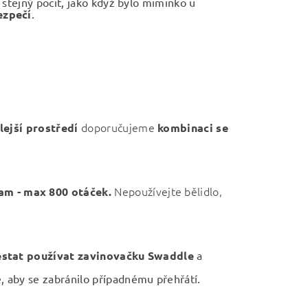
 stejný pocit, jako když bylo miminko u
ezpečí
.
doporučujeme
lejší prostředí
kombinaci se
Nepoužívejte bělidlo,
ram - max 800 otáček.
estat používat zavinovačku Swaddle
a
 aby se zabránilo případnému přehřátí.