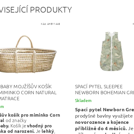
VISEJÍCÍ PRODUKTY
Kód:
AHB11448
BABY MOJŽÍŠŮV KOŠÍK
SPACÍ PYTEL SLEEPEE
MIMINKO CORN NATURAL
NEWBORN BOHEMIAN GR
MATRACE
Skladem
em
Spací pytel Newborn Gr
šův košík pro miminko Corn
prodyšné bavlny využijet
od značky
ral
novorozence a kojence
Košík je
aby.
vhodný pro
přibližně do 4 měsíců.
Je
Je
,
ka od narození.
lehký