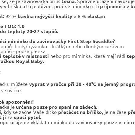
se, že je zavinovačka příliš
těsná
. Správné utažení navozuje
 v bříšku a to je důvod, proč se miminko cítí
příjemně
a v
b
l:
92 %
bavlna nejvyšší kvality
a 8 %
elastan
e TOG: 1.0
 do teploty 20-27 stupňů.
léci miminko do zavinovačky
First Step Swaddle?
tupňů -body/pyžamko s krátkým nebo dlouhým rukávem
tupňů - pouze plenka
nebo pro miminka, která mají rádi
ší teplotě v místnosti
tep
vačkou Royal Baby.
:
vačku můžete
vyprat v pračce při
30 - 40°C na jemný prog
v sušičce.
té upozornění!
ačka je
určena pouze pro spaní na zádech.
li, kdy se začne Vaše dítko
přetáčet na bříško
, je na čase
př
 ji
za
spací pytel.
oporučujeme vkládat miminko do zavinovačky pouze v plínce,