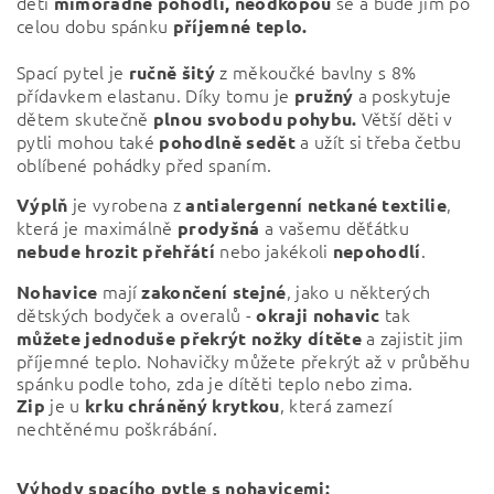
děti
se a bude jim po
mimořádné pohodlí,
neodkopou
celou dobu spánku
příjemné teplo.
Spací pytel je
z měkoučké bavlny s 8%
ručně
šitý
přídavkem elastanu. Díky tomu je
a poskytuje
pružný
dětem skutečně
Větší děti v
plnou svobodu pohybu.
pytli mohou také
a užít si třeba četbu
pohodlně
sedět
oblíbené pohádky před spaním.
je vyrobena z
,
Výplň
antialergenní netkané textilie
která je maximálně
a vašemu děťátku
prodyšná
nebo jakékoli
.
nebude hrozit přehřátí
nepohodlí
mají
, jako u některých
Nohavice
zakončení
stejné
dětských bodyček a overalů -
tak
okraji nohavic
a zajistit jim
můžete jednoduše překrýt nožky dítěte
příjemné teplo. Nohavičky můžete překrýt až v průběhu
spánku podle toho, zda je dítěti teplo nebo zima.
je u
, která zamezí
Zip
krku chráněný krytkou
nechtěnému poškrábání.
Výhody spacího pytle s nohavicemi: