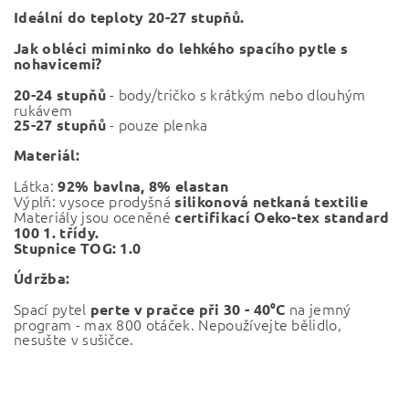
Ideální do teploty 20-27 stupňů.
Jak obléci miminko do lehkého spacího pytle s
nohavicemi?
- body/tričko s krátkým nebo dlouhým
20-24 stupňů
rukávem
- pouze plenka
25-27 stupňů
Materiál:
Látka:
92% bavlna, 8% elastan
Výplň: vysoce prodyšná
silikonová netkaná textilie
Materiály jsou oceněné
certifikací Oeko-tex standard
100 1. třídy.
Stupnice TOG: 1.0
Údržba:
Spací pytel
na jemný
perte v pračce při 30 - 40°C
program - max 800 otáček. Nepoužívejte bělidlo,
nesušte v sušičce.