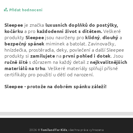
Přidat hodnocení
je značka
Sleepee
luxusních doplňků do postýlky,
a pro
Veškeré
kočárku
každodenní život s dítětem.
produkty
jsou navrženy pro
,
a
Sleepee
klidný
dlouhý
miminek a batolat. Zavinovačky,
bezpečný
spánek
hnízdečka, prostěradla, deky, povlečení a další Sleepee
produkty si
na
. Jsou
zamilujete
první pohled i dotek
s důrazem na každý detail z
ručně šité
nejkvalitnějších
. Veškeré materiály splňují přísné
materiálů na trhu
certifikáty pro použití u dětí od narození.
Sleepee - protože na dobrém spánku záleží!
Vložením hodnocení souhlasíte s
podmínkami ochrany
osobních údajů
2026 ©
Tomiland for Kids
, všechna práva vyhrazena