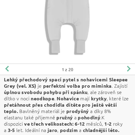
1
z 20
Lehký přechodový spací pytel s nohavicemi Sleepee
j
e
. Zajistí
Grey (vel. XS)
perfektní volba pro miminka
, ale zároveň se
úplnou svobodu pohybu při spánku
dítko v noci
.
mají
, které lze
neodkope
Nohavice
krytky
přetáhnout přes chodidla dítěte pro ještě větší
Bavlněný materiál je
a díky 8%
teplo.
prodyšný
elastanu také příjemně
a
.
K
pružný
pohodlný
dispozici
měsíců,
roky
ve třech velikostech:
6-12
1-2
a
let.
Ideální na
,
a
3-5
jaro
podzim
chladnější léto.