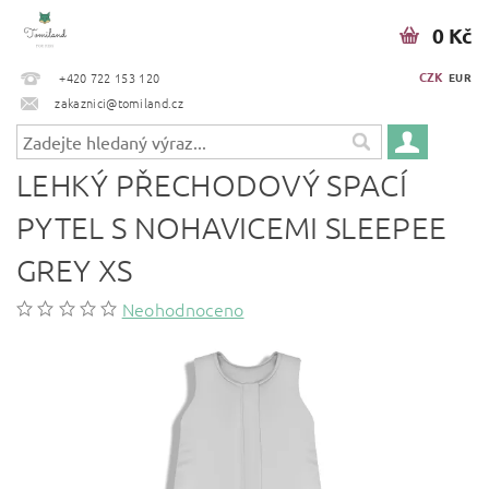
0 Kč
CZK
+420 722 153 120
EUR
zakaznici@tomiland.cz
LEHKÝ PŘECHODOVÝ SPACÍ
PYTEL S NOHAVICEMI SLEEPEE
GREY XS
Neohodnoceno