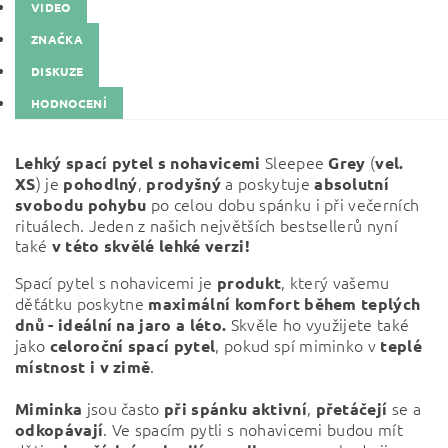
VIDEO
ZNAČKA
DISKUZE
HODNOCENÍ
Sleepee
(
Lehký spací pytel s nohavicemi
Grey
vel.
) je
,
a poskytuje
XS
pohodlný
prodyšný
absolutní
po celou dobu spánku i při večerních
svobodu pohybu
rituálech. Jeden z našich největších bestsellerů nyní
také
v této skvělé lehké verzi!
Spací pytel s nohavicemi je
, který vašemu
produkt
děťátku poskytne
maximální komfort během teplých
Skvěle ho využijete také
dnů - ideální na jaro a léto.
jako
, pokud spí miminko v
celoroční spací pytel
teplé
.
místnost i v zimě
jsou často
,
se a
Miminka
při
spánku
aktivní
přetáčejí
. Ve spacím pytli s nohavicemi budou mít
odkopávají