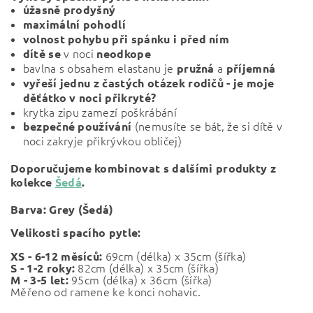
úžasně prodyšný
maximální pohodlí
volnost pohybu při spánku i před ním
v noci
dítě se
neodkope
bavlna s obsahem elastanu je
a
pružná
příjemná
vyřeší jednu z častých otázek rodičů - je moje
děťátko v noci přikryté?
krytka zipu zamezí poškrábání
(nemusíte se bát, že si dítě v
bezpečné používání
noci zakryje přikrývkou obličej)
Doporučujeme kombinovat s dalšími produkty z
kolekce
Šedá
.
Barva:
Grey (Šedá)
Velikosti spacího pytle:
69cm (délka) x 35cm (šířka)
XS - 6-12 měsíců:
82cm (
délka) x 35cm (šířka)
S - 1-2 roky:
95cm (
délka) x 36cm (šířka)
M - 3-5 let:
Měřeno od ramene ke konci nohavic.