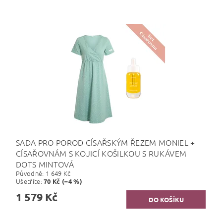
SADA PRO POROD CÍSAŘSKÝM ŘEZEM MONIEL +
CÍSAŘOVNÁM S KOJICÍ KOŠILKOU S RUKÁVEM
DOTS MINTOVÁ
Původně:
1 649 Kč
Ušetříte
:
70 Kč (–4 %)
1 579 Kč