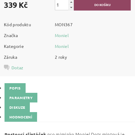
339 Kč
Kód produktu
MON367
Značka
Moniel
Kategorie
Moniel
Záruka
2 roky
Dotaz
POPIS
PARAMETRY
DISKUZE
HODNOCENÍ
pro miminko Moniel Dots mintová je
Rostoucí slintáček