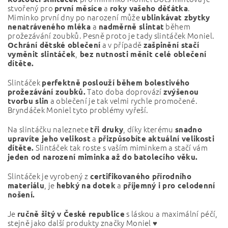
stvořený pro
a
.
první měsíce
roky vašeho děťátka
Miminko první dny po narození může
ublinkávat zbytky
a
během
nenatráveného mléka
nadměrně slintat
prožezávání zoubků. Pesně proto je tady slintáček Moniel.
a v případě
Ochrání dětské oblečení
zašpinění stačí
,
vyměnit slintáček
bez nutnosti měnit
celé oblečení
dítěte.
Slintáček
perfektně poslouží během bolestivého
Tato doba doprovází
prožezávání zoubků.
zvýšenou
a oblečení je tak velmi rychle promočené.
tvorbu slin
Bryndáček Moniel tyto problémy vyřeší.
Na slintáčku naleznete
, díky kterému
tři druky
snadno
a
upravíte jeho velikost
přizpůsobíte aktuální velikosti
Slintáček tak roste s vaším miminkem a stačí vám
dítěte.
jeden od narození miminka až do batolecího věku.
Slintáček je vyrobený z
certifikovaného přírodního
, je
a
materiálu
hebký na dotek
příjemný i pro celodenní
nošení.
Je
s láskou a maximální péčí,
ručně šitý v České republice
stejně jako další produkty značky Moniel ♥