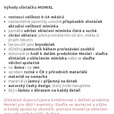
Výhody slintáčku MONIEL
rostoucí velikost 0-24 měsíců
nastavitelné patentky umožn
í přizpůsobit slintáček
aktuální velikosti miminka
pomáhá
udržet oblečení miminka čisté a suché
í před promáčením od slin, mléka či
chrání oblečen
jiných tekutin
lze použít jako
bryndáček
důležitý
pomocník během prořezávání zoubků
dokonale se
hodí k dalším produktům Moniel - slaďte
nebo se
slintáček s oblečením miminka
slaďte
všichni společně
na
i
na
doma
ven
vyroben
ručně v ČR z přírodních materiálů
materiál se nemačká
materiál je
a
jemný
příjemný
na
dotek
, který jinde nenajdete
autorský český design
šitý s
láskou s důrazem na každý detail
Slintáček
doporučujeme kombinovat s dalšími produkty
Moniel pro děti i maminky. Slaďte se společně a
užijte
si každý společný okamžik, protože Moniel je oblečení
pro vaše nejkrásnější chvíle ♥