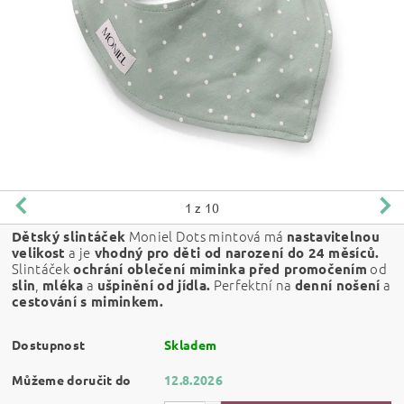
1
z 10
Moniel Dots mintová má
Dětský slintáček
nastavitelnou
a je
velikost
vhodný pro děti od narození do 24 měsíců.
Slintáček
od
ochrání oblečení miminka před promočením
,
a
Perfektní na
a
slin
mléka
ušpinění od jídla.
denní nošení
cestování s miminkem.
Dostupnost
Skladem
Můžeme doručit do
12.8.2026